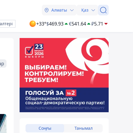
Алматы
Қаз
+33°
$
469.93
€
541.64
₽
5.71
алтері
ар
Соңғы
Танымал