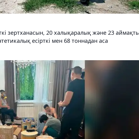
ткі зертханасын, 20 халықаралық және 23 аймақт
нтетикалық есірткі мен 68 тоннадан аса