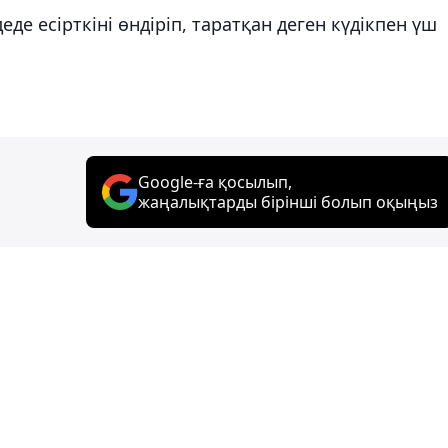
де есірткіні өндіріп, таратқан деген күдікпен үш
Google-ға қосылып,
жаңалықтарды бірінші болып оқыңыз