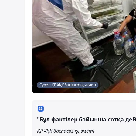
Сурет: ҚР ҰҚК баспасөз қызметі
"Бұл фактілер бойынша сотқа дейі
ҚР ҰҚК баспасөз қызметі