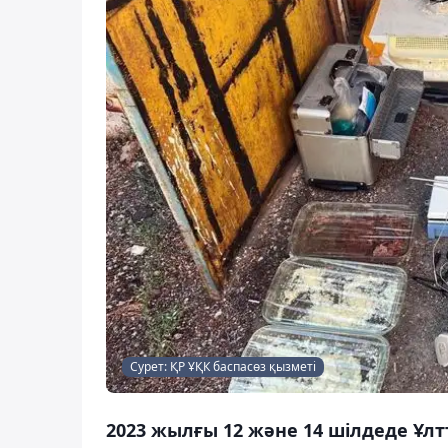
Сурет: ҚР ҰҚК баспасөз қызметі
2023 жылғы 12 және 14 шілдеде Ұлт