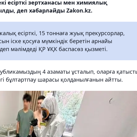
екі есірткі зертханасы мен химиялық
лды, деп хабарлайды Zakon.kz.
калық есірткі, 15 тоннаға жуық прекурсорлар,
сын іске қосуға мүмкіндік беретін арнайы
 деп мәлімдеді ҚР ҰҚК баспасөз қызметі.
спубликамыздың 4 азаматы ұсталып, оларға қатыст
егі бұлтартпау шарасы қолданылғанын айтты.