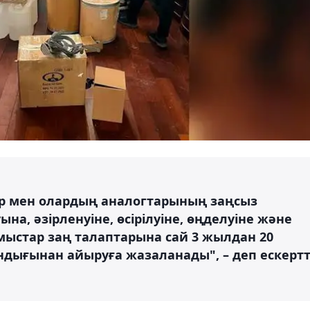
тар мен олардың аналогтарының заңсыз
а, әзірленуіне, өсірілуіне, өңделуіне және
ыстар заң талаптарына сай 3 жылдан 20
андығынан айыруға жазаланады", – деп ескертт