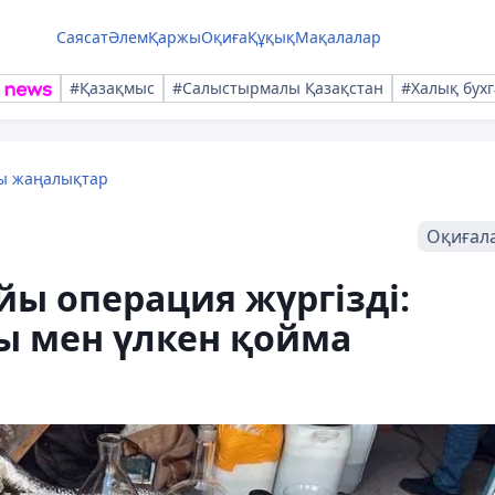
Саясат
Әлем
Қаржы
Оқиға
Құқық
Мақалалар
#Қазақмыс
#Салыстырмалы Қазақстан
#Халық бухг
лы жаңалықтар
Оқиғал
ы операция жүргізді:
ры мен үлкен қойма