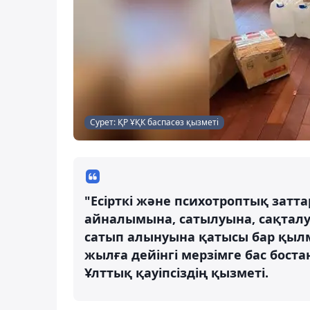
Сурет: ҚР ҰҚК баспасөз қызметі
"Есірткі және психотроптық зат
айналымына, сатылуына, сақталуын
сатып алынуына қатысы бар қылм
жылға дейінгі мерзімге бас бост
Ұлттық қауіпсіздің қызметі.