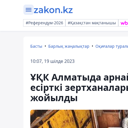
#Референдум-2026
#Қазақстан мақтанышы
Басты
Барлық жаңалықтар
Оқиғалар тура
10:07, 19 шілде 2023
ҰҚК Алматыда арнай
есірткі зертханала
жойылды