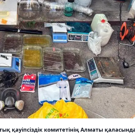
тық қауіпсіздік комитетінің Алматы қаласынд