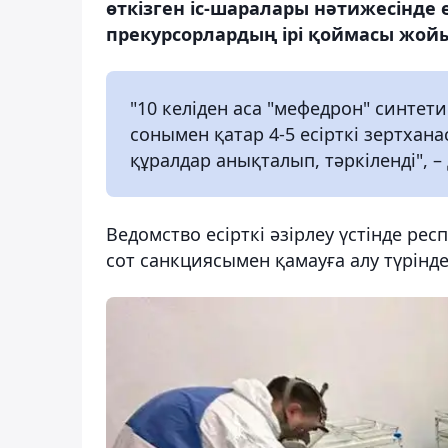
өткізген іс-шаралары нәтижесінде 
прекурсорлардың ірі қоймасы жойы
"10 келіден аса "мефедрон" синтети
сонымен қатар 4-5 есірткі зертхана
құралдар анықталып, тәркіленді", –
Ведомство есірткі әзірлеу үстінде ре
сот санкциясымен қамауға алу түрінд