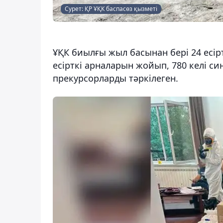
Сурет: ҚР ҰҚК баспасөз қызметі
ҰҚК биылғы жыл басынан бері 24 есір
есірткі арналарын жойып, 780 келі си
прекурсорларды тәркілеген.