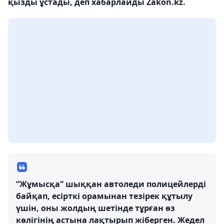
қызды ұстады, деп хабарлайды Zakon.kz.
“Жұмысқа” шыққан автоледи полицейлерді
байқап, есірткі орамынан тезірек құтылу
үшін, оны жолдың шетінде тұрған өз
көлігінің астына лақтырып жіберген. Жедел