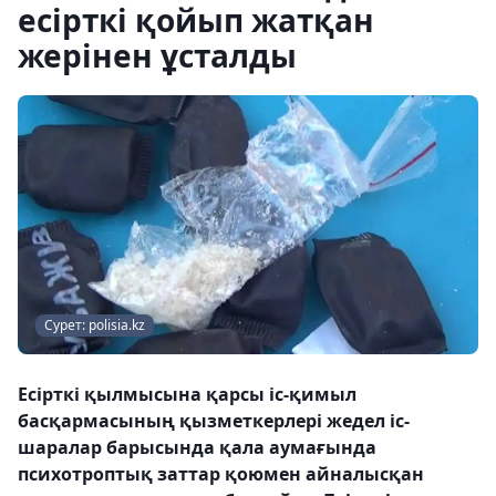
есірткі қойып жатқан
жерінен ұсталды
Сурет: polisia.kz
Есірткі қылмысына қарсы іс-қимыл
басқармасының қызметкерлері жедел іс-
шаралар барысында қала аумағында
психотроптық заттар қоюмен айналысқан