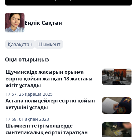
Еңлік Сақтан
Қазақстан
Шымкент
Оқи отырыңыз
Щучинскіде жасырын орынға
есірткі қойып жатқан 18 жастағы
жігіт ұсталды
17:57, 25 қараша 2025
Астана полицейлері есірткі қойып
кетушіні ұстады
17:58, 01 ақпан 2023
Шымкентте ірі мөлшерде
синтетикалық есірткі таратқан