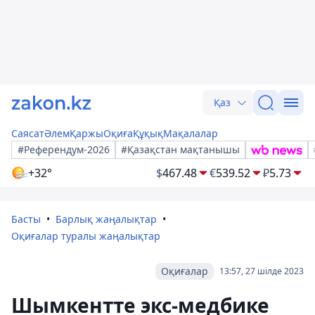
Қаз
Саясат
Әлем
Қаржы
Оқиға
Құқық
Мақалалар
#Референдум-2026
#Қазақстан мақтанышы
+32°
$
467.48
€
539.52
₽
5.73
Басты
Барлық жаңалықтар
Оқиғалар туралы жаңалықтар
Оқиғалар
13:57, 27 шілде 2023
Шымкентте экс-медбике