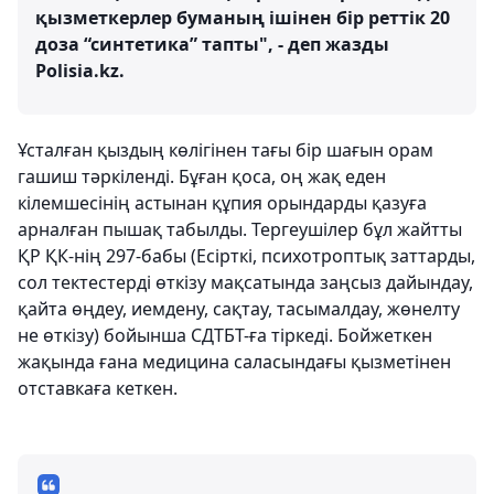
қызметкерлер буманың ішінен бір реттік 20
доза “синтетика” тапты", - деп жазды
Polisia.kz.
Ұсталған қыздың көлігінен тағы бір шағын орам
гашиш тәркіленді. Бұған қоса, оң жақ еден
кілемшесінің астынан құпия орындарды қазуға
арналған пышақ табылды. Тергеушілер бұл жайтты
ҚР ҚК-нің 297-бабы (Есірткі, психотроптық заттарды,
сол тектестерді өткізу мақсатында заңсыз дайындау,
қайта өңдеу, иемдену, сақтау, тасымалдау, жөнелту
не өткізу) бойынша СДТБТ-ға тіркеді. Бойжеткен
жақында ғана медицина саласындағы қызметінен
отставкаға кеткен.