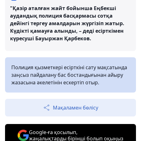
"Қазір аталған жайт бойынша Еңбекші
аудандық полиция басқармасы сотқа
дейінгі тергеу амалдарын жүргізіп жатыр.
Күдікті қамауға алынды, – деді есірткімен
күресуші Бауыржан Қарбеков.
Полиция қызметкері есірткіні сату мақсатында
заңсыз пайдалану бас бостандығынан айыру
жазасына әкелетінін ескертіп отыр.
Мақаламен бөлісу
Google-ға қосылып,
жаңалықтарды бірінші болып оқыңыз