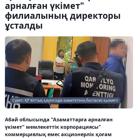
арналған үкімет"
филиалының директоры
ұсталды
Сурет: ҚР Ұлттық қауіпсіздік комитетінің баспасөз қызметі
Абай облысында "Азаматтарға арналған
үкімет" мемлекеттік корпорациясы"
коммерциялық емес акционерлік қоғам