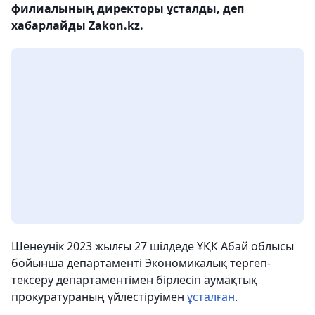
филиалының директоры ұсталды, деп
хабарлайды Zakon.kz.
Шенеунік 2023 жылғы 27 шілдеде ҰҚК Абай облысы
бойынша департаменті Экономикалық тергеп-
тексеру департаментімен бірлесіп аумақтық
прокуратураның үйлестіруімен
ұсталған
.