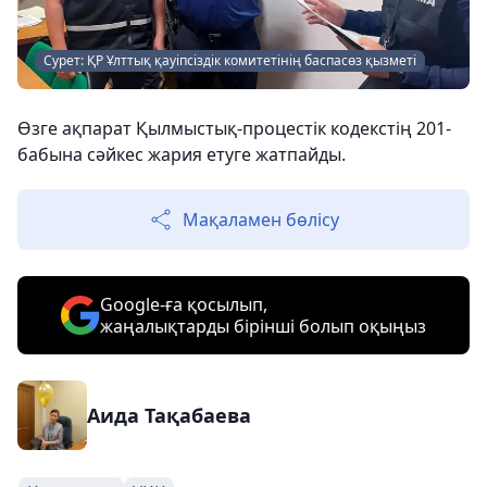
Сурет: ҚР Ұлттық қауіпсіздік комитетінің баспасөз қызметі
Өзге ақпарат Қылмыстық-процестік кодекстің 201-
бабына сәйкес жария етуге жатпайды.
Мақаламен бөлісу
Google-ға қосылып,
жаңалықтарды бірінші болып оқыңыз
Аида Тақабаева