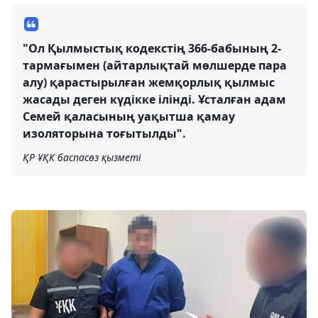
"Ол Қылмыстық кодекстің 366-бабының 2-
тармағымен (айтарлықтай мөлшерде пара
алу) қарастырылған жемқорлық қылмыс
жасады деген күдікке ілінді. Ұсталған адам
Семей қаласының уақытша қамау
изоляторына тоғытылды".
ҚР ҰҚК баспасөз қызметі