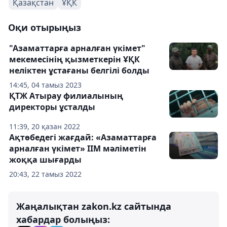
Қазақстан
ҰҚК
Оқи отырыңыз
"Азаматтарға арналған үкімет"
мекемесінің қызметкерін ҰҚК
неліктен ұстағаны белгілі болды
14:45, 04 тамыз 2023
ҚТЖ Атырау филиалының
директоры ұсталды
11:39, 20 қазан 2022
Ақтөбедегі жағдай: «Азаматтарға
арналған үкімет» ІІМ мәліметін
жоққа шығарды
20:43, 22 тамыз 2022
Жаңалықтан zakon.kz сайтында
хабардар болыңыз: