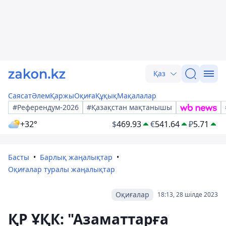
Қаз
Саясат
Әлем
Қаржы
Оқиға
Құқық
Мақалалар
#Референдум-2026
#Қазақстан мақтанышы
+32°
$
469.93
€
541.64
₽
5.71
Басты
Барлық жаңалықтар
Оқиғалар туралы жаңалықтар
Оқиғалар
18:13, 28 шілде 2023
ҚР ҰҚК: "Азаматтарға