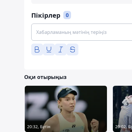
Пікірлер
0
Оқи отырыңыз
20:32, Бүгін
20:02, Б