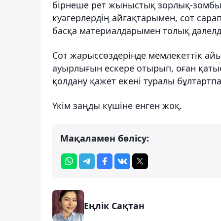
бірнеше рет жыныстық зорлық-зомбыл
куәгерлердің айғақтарымен, сот сар
басқа материалдарымен толық дәлелд
Сот жарыссөздерінде мемлекеттік ай
ауырлығын ескере отырып, оған қаты
қолдану қажет екені туралы бұлтартпа
Үкім заңды күшіне енген жоқ.
Мақаламен бөлісу:
Еңлік Сақтан