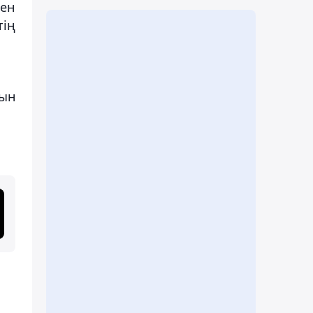
мен
тің
сын