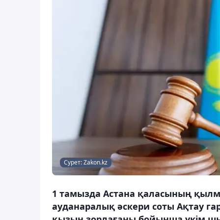
Сурет: Zakon.kz
1 тамызда Астана қаласының қылм
ауданаралық әскери соты Ақтау г
қызын зорлағаны бойынша үкім ш