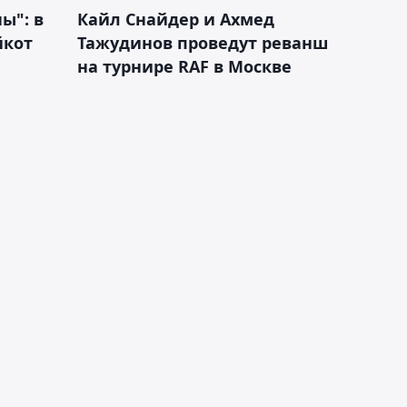
ы": в
Кайл Снайдер и Ахмед
йкот
Тажудинов проведут реванш
на турнире RAF в Москве