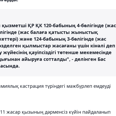
 қызметші ҚР ҚК 120-бабының 4-бөлігінде (жас
өлігінде (жас балаға қатысты жыныстық
ттері) және 124-бабының 3-бөлігінде (жас
өзделген қылмыстар жасағаны үшін кінәлі деп
үйесінің қауіпсіздігі төтенше мекемесінде
дығынан айыруға сотталды", - делінген Бас
асында.
имиялық кастрация түріндегі мәжбүрлеп емдеуді
ң 11 жасар қызының дәрменсіз күйін пайдаланып