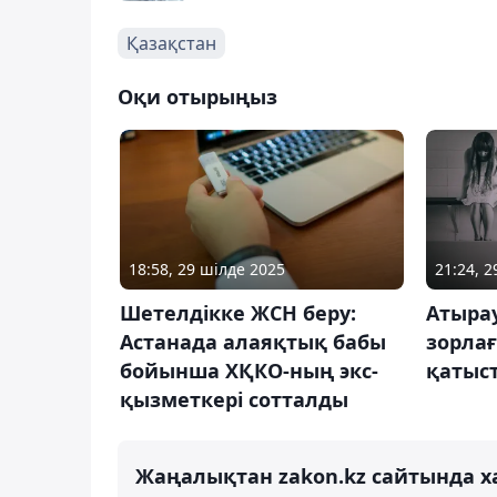
Қазақстан
Оқи отырыңыз
18:58, 29 шілде 2025
21:24, 
Шетелдікке ЖСН беру:
Атыра
Астанада алаяқтық бабы
зорлағ
бойынша ХҚКО-ның экс-
қатыст
қызметкері сотталды
Жаңалықтан zakon.kz сайтында х