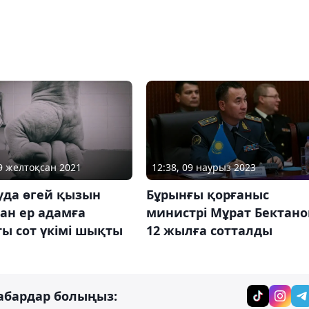
12:38, 09 наурыз 2023
29 желтоқсан 2021
Бұрынғы қорғаныс
уда өгей қызын
министрі Мұрат Бектано
ан ер адамға
12 жылға сотталды
ы сот үкімі шықты
абардар болыңыз: