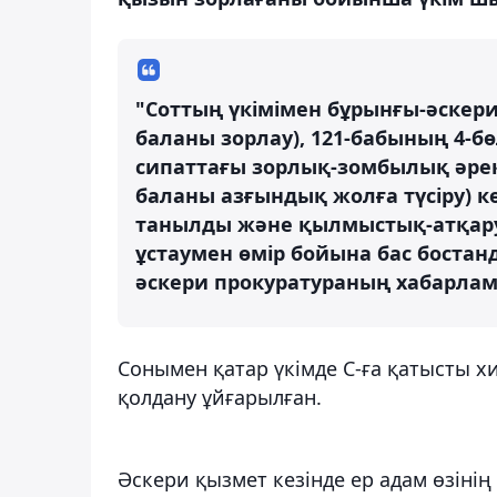
"Соттың үкімімен бұрынғы-әскери
баланы зорлау), 121-бабының 4-б
сипаттағы зорлық-зомбылық әреке
баланы азғындық жолға түсіру) к
танылды және қылмыстық-атқару ж
ұстаумен өмір бойына бас бостан
әскери прокуратураның хабарлам
Сонымен қатар үкімде С-ға қатысты х
қолдану ұйғарылған.
Әскери қызмет кезінде ер адам өзіні