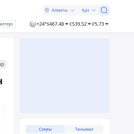
Алматы
Қаз
+24°
$
467.48
€
539.52
₽
5.73
алтері
ар
н
Соңғы
Танымал