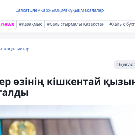
Саясат
Әлем
Қаржы
Оқиға
Құқық
Мақалалар
#Қазақмыс
#Салыстырмалы Қазақстан
#Халық бухг
лы жаңалықтар
Оқиғал
ер өзінің кішкентай қызы
талды