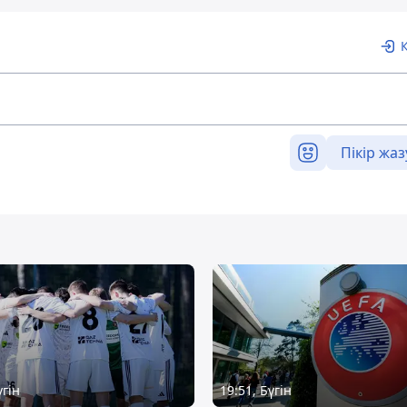
Пікір жаз
үгін
19:51, Бүгін