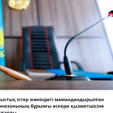
ыстық істер жөніндегі мамандандырылған
арнизонының бұрынғы әскери қызметшісіне
ығарды.