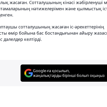
ық жасаған. Сотталушының кінәсі жәбірленуші 
аптамаларының нәтижелерімен және қылмыстық іс
енген.
ыптаушы сотталушының жасаған іс-әрекеттерінің
сты өмір бойына бас бостандығынан айыру жаза
с дәлелдер келтірді.
Google-ға қосылып,
жаңалықтарды бірінші болып оқыңыз