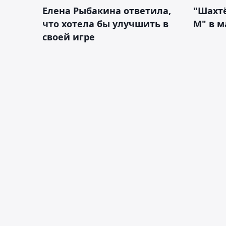
Елена Рыбакина ответила,
"Шахтё
что хотела бы улучшить в
М" в м
своей игре