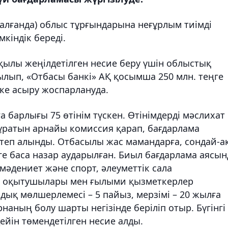
а алғанда) облыс тұрғындарына неғұрлым тиімді
кіндік береді.
қылы жеңілдетілген несие беру үшін облыстық
ылып, «Отбасы банкі» АҚ қосымша 250 млн. теңге
ске асыру жоспарлануда.
а барлығы 75 өтінім түскен. Өтінімдерді мәслихат
тұратын арнайы комиссия қарап, бағдарлама
іктеп алынды. Отбасылы жас мамандарға, сондай-ақ
рге баса назар аударылған. Биыл бағдарлама аясын
 мәдениет және спорт, әлеуметтік сала
ы оқытушылары мен ғылыми қызметкерлер
ық мөлшерлемесі – 5 пайыз, мерзімі – 20 жылға
аның болу шарты негізінде беріліп отыр. Бүгінгі
дейін төмендетілген несие алды.