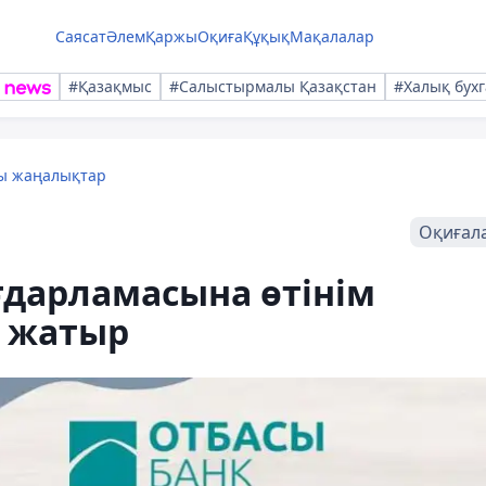
Саясат
Әлем
Қаржы
Оқиға
Құқық
Мақалалар
#Қазақмыс
#Салыстырмалы Қазақстан
#Халық бухг
лы жаңалықтар
Оқиғал
ағдарламасына өтінім
 жатыр