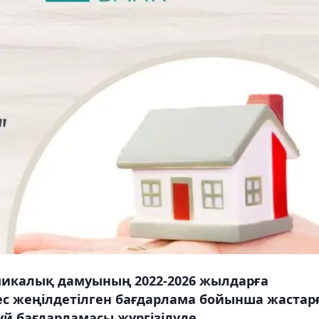
микалық дамуының 2022-2026 жылдарға
ес жеңілдетілген бағдарлама бойынша жастар
үй бағдарламасы жүргізілуде.