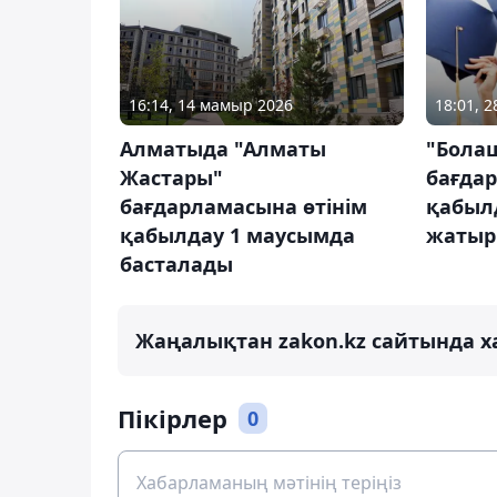
16:14, 14 мамыр 2026
18:01, 
Алматыда "Алматы
"Бола
Жастары"
бағда
бағдарламасына өтінім
қабыл
қабылдау 1 маусымда
жатыр
басталады
Жаңалықтан zakon.kz сайтында х
Пікірлер
0