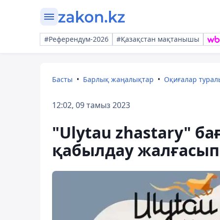
#Референдум-2026
#Қазақстан мақтанышы
Басты
Барлық жаңалықтар
Оқиғалар тура
12:02, 09 тамыз 2023
"Ulytau zhastary" б
қабылдау жалғасып