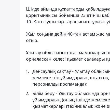
Шілде айында құжаттарды қабылдауғ
қорытындысы бойынша 23 өтініш қабыл
10. Қатысушылар тарапынан тұрғын үй
Жыл соңына дейін 40-тан астам жас 
отыр.
Ұлытау облысының жас мамандарын кр
орналасқан келесі қызмет салалары қ
Денсаулық сақтау - Ұлытау облысы
мемлекеттік ұйымдардың штаттық 
персоналды қоспағанда);
Білім беру - Ұлытау облысында орн
ұйымдардың (оның ішінде мемлеке
қызметкерлері (техникалық және ә