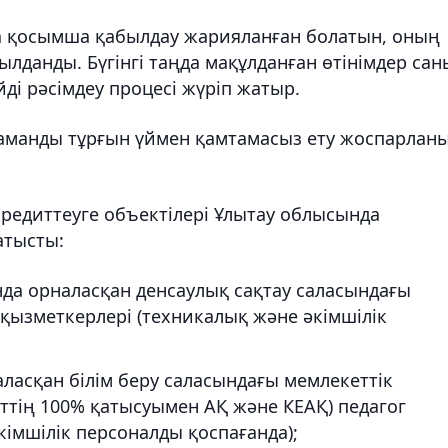
а қосымша қабылдау жарияланған болатын, оның
данды. Бүгінгі таңда мақұлданған өтінімдер сан
ді рәсімдеу процесі жүріп жатыр.
маманды тұрғын үймен қамтамасыз ету жоспарлан
едиттеуге объектілері Ұлытау облысында
атысты:
нда орналасқан денсаулық сақтау саласындағы
қызметкерлері (техникалық және әкімшілік
аласқан білім беру саласындағы мемлекеттік
ттің 100% қатысуымен АҚ және КЕАҚ) педагог
кімшілік персоналды қоспағанда);