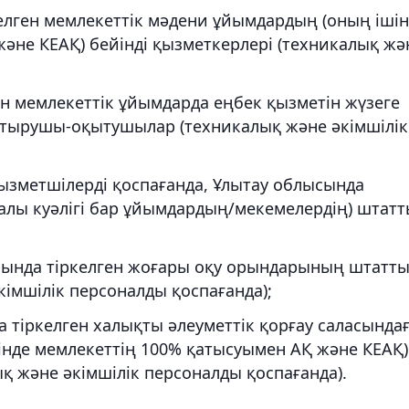
елген мемлекеттік мәдени ұйымдардың (оның іші
әне КЕАҚ) бейінді қызметкерлері (техникалық жә
ен мемлекеттік ұйымдарда еңбек қызметін жүзеге
тырушы-оқытушылар (техникалық және әкімшілік
қызметшілерді қоспағанда, Ұлытау облысында
ралы куәлігі бар ұйымдардың/мекемелердің) штат
ысында тіркелген жоғары оқу орындарының штатт
кімшілік персоналды қоспағанда);
а тіркелген халықты әлеуметтік қорғау саласында
інде мемлекеттің 100% қатысуымен АҚ және КЕАҚ)
қ және әкімшілік персоналды қоспағанда).