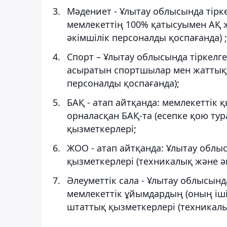
Мәдениет - Ұлытау облысында тірк
мемлекеттің 100% қатысуымен АҚ ж
әкімшілік персоналды қоспағанда) ;
Спорт – Ұлытау облысында тіркелг
асыратын спортшылар мен жаттық
персоналды қоспағанда);
БАҚ - атап айтқанда: мемлекеттік 
орналасқан БАҚ-та (есепке қою ту
қызметкерлері;
ЖОО - атап айтқанда: Ұлытау обл
қызметкерлері (техникалық және ә
Әлеуметтік сала - Ұлытау облысынд
мемлекеттік ұйымдардың (оның іш
штаттық қызметкерлері (техникалы