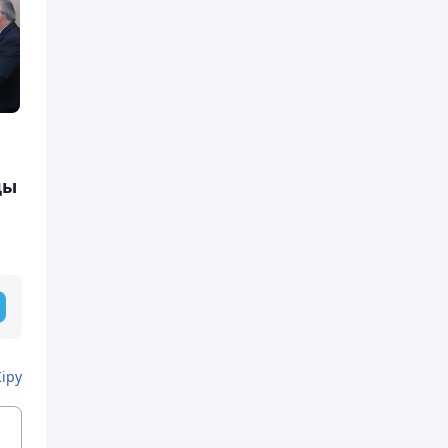
ды
Кіру