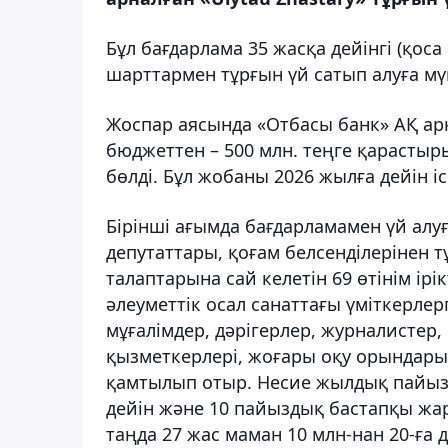
Бұл бағдарлама 35 жасқа дейінгі (қос
шарттармен тұрғын үй сатып алуға мүм
Жоспар аясында «Отбасы банк» АҚ ар
бюджеттен – 500 млн. теңге қарастыр
бөлді. Бұл жобаны 2026 жылға дейін і
Бірінші ағымда бағдарламамен үй алуғ
депутаттары, қоғам белсенділерінен 
талаптарына сай келетін 69 өтінім ір
әлеуметтік осал санаттағы үміткерле
мұғалімдер, дәрігерлер, журналистер,
қызметкерлері, жоғары оқу орындар
қамтылып отыр. Несие жылдық пайызд
дейін және 10 пайыздық бастапқы жарн
таңда 27 жас маман 10 млн-нан 20-ға 