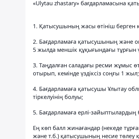
«Ulytau zhastary» бағдарламасына қа
1. Қатысушының жасы өтініш берген ке
2. Бағдарламаға қатысушының және 
5 жылда меншік құқығындағы тұрғын 
3. Таңдалған саладағы ресми жұмыс ө
отырып, кемінде үздіксіз соңғы 1 жыл;
4. Бағдарламаға қатысушы Ұлытау обл
тіркелуінің болуы;
5. Бағдарламаға ерлі-зайыптылардың б
Ең көп балл жинағандар (некеде тұрғ
және т.б.) қатысушының несие төлеу қ