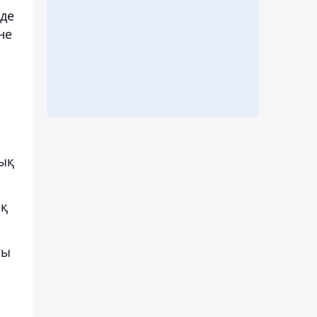
нде
не
тық
ық
ғы