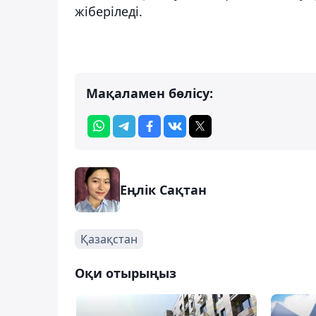
жіберіледі.
Мақаламен бөлісу:
Еңлік Сақтан
Қазақстан
Оқи отырыңыз