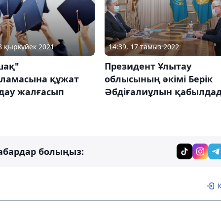
14:39, 17 тамыз 2022
28 қыркүйек 2021
Президент Ұлытау
шақ"
облысының әкімі Берік
рламасына құжат
Әбдіғалиұлын қабылда
дау жалғасып
абардар болыңыз: