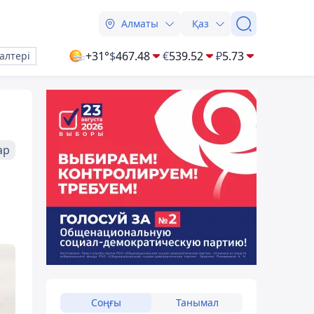
Алматы
Қаз
+31°
$
467.48
€
539.52
₽
5.73
алтері
ар
Соңғы
Танымал