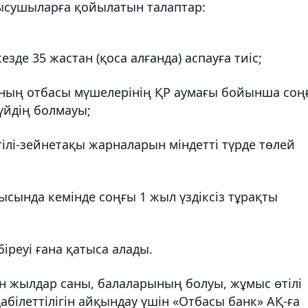
тысушыларға қойылатын талаптар:
зде 35 жастан (қоса алғанда) аспауға тиіс;
оның отбасы мүшелерінің ҚР аумағы бойынша соң
үйдің болмауы;
тілі-зейнетақы жарналарын міндетті түрде төлей
ысында кемінде соңғы 1 жыл үздіксіз тұрақты
іреуі ғана қатыса алады.
ан жылдар саны, балаларының болуы, жұмыс өтілі
абілеттілігін айқындау үшін «Отбасы банк» АҚ-ға