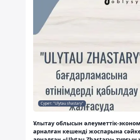
Сурет: "Ulytau shastary"
Ұлытау облысын әлеуметтік-эконо
арналған кешенді жоспарына сәйк
арналған «Ulytau Zhastary» тұрғын 