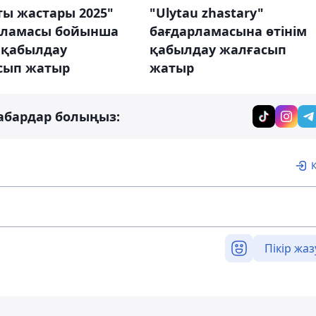
ты жастары 2025"
"Ulytau zhastary"
рламасы бойынша
бағдарламасына өтінім
 қабылдау
қабылдау жалғасып
сып жатыр
жатыр
абардар болыңыз:
Пікір жаз