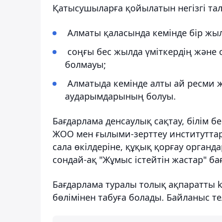
Қатысушыларға қойылатын негізгі тал
Алматы қаласында кемінде бір жыл 
соңғы бес жылда үміткердің және 
болмауы;
Алматыда кемінде алты ай ресми ж
аударымдарының болуы.
Бағдарлама денсаулық сақтау, білім б
ЖОО мен ғылыми-зерттеу институттар
сала өкілдеріне, құқық қорғау орган
сондай-ақ "Жұмыс істейтін жастар" 
Бағдарлама туралы толық ақпаратты ke
бөлімінен табуға болады. Байланыс тел