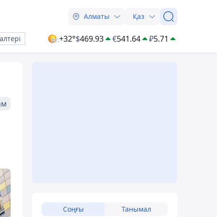
Алматы
Қаз
+32°
$
469.93
€
541.64
₽
5.71
алтері
ам
а
Соңғы
Танымал