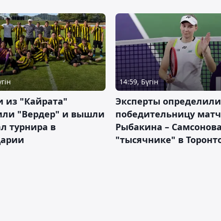
үгін
14:59, Бүгін
 из "Кайрата"
Эксперты определили
или "Вердер" и вышли
победительницу матч
л турнира в
Рыбакина – Самсонова
арии
"тысячнике" в Торонт