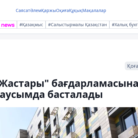
Саясат
Әлем
Қаржы
Оқиға
Құқық
Мақалалар
#Қазақмыс
#Салыстырмалы Қазақстан
#Халық бухг
Қоғ
Жастары" бағдарламасын
маусымда басталады