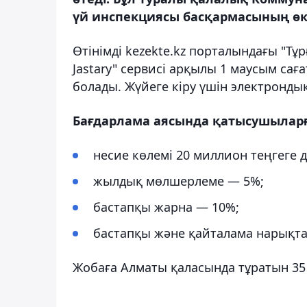
үй инспекциясы басқармасының өкі
Өтінімді kezekte.kz порталындағы "Тұ
Jastary" сервисі арқылы 1 маусым саға
болады. Жүйеге кіру үшін электронды
Бағдарлама аясында қатысушылар
несие көлемі 20 миллион теңгеге д
жылдық мөлшерлеме — 5%;
бастапқы жарна — 10%;
бастапқы және қайталама нарықтан 
Жобаға Алматы қаласында тұратын 35 