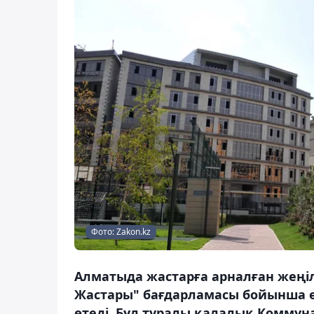
Фото: Zakon.kz
Алматыда жастарға арналған жеңіл
Жастары" бағдарламасы бойынша ө
өтеді. Бұл туралы қалалық Комм