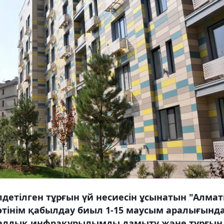
детілген тұрғын үй несиесін ұсынатын "Алма
тінім қабылдау биыл 1-15 маусым аралығынд
уналдық инфрақұрылымды дамыту және тұрғын