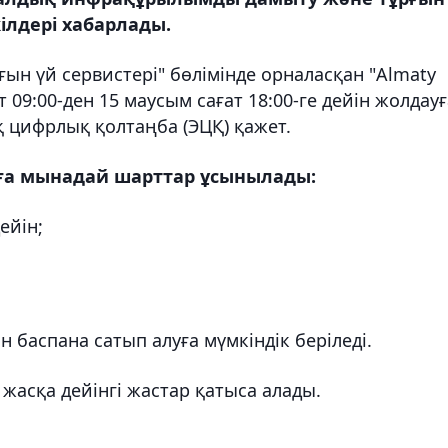
лдері хабарлады.
рғын үй сервистері" бөлімінде орналасқан "Almaty
т 09:00-ден 15 маусым сағат 18:00-ге дейін жолдауғ
қ цифрлық қолтаңба (ЭЦҚ) қажет.
ға мынадай шарттар ұсынылады:
ейін;
баспана сатып алуға мүмкіндік беріледі.
жасқа дейінгі жастар қатыса алады.