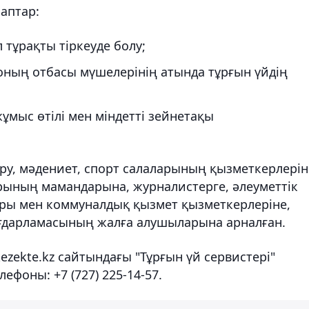
аптар:
тұрақты тіркеуде болу;
оның отбасы мүшелерінің атында тұрғын үйдің
ұмыс өтілі мен міндетті зейнетақы
еру, мәдениет, спорт салаларының қызметкерлерін
ының мамандарына, журналистерге, әлеуметтік
дары мен коммуналдық қызмет қызметкерлеріне,
бағдарламасының жалға алушыларына арналған.
zekte.kz сайтындағы "Тұрғын үй сервистері"
ефоны: +7 (727) 225-14-57.