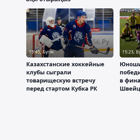
15:45, Бүгін
15:23, Б
Казахстанские хоккейные
Юноши
клубы сыграли
побед
товарищескую встречу
в фина
перед стартом Кубка РК
Швейц