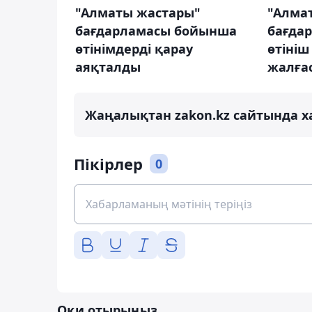
"Алматы жастары"
"Алма
бағдарламасы бойынша
бағда
өтінімдерді қарау
өтініш
аяқталды
жалға
Жаңалықтан zakon.kz сайтында х
Пікірлер
0
Оқи отырыңыз