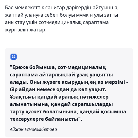
Бас мемлекеттік санитар дәрігердің айтуынша,
жаппай улануға себеп болуы мүмкін улы затты
анықтау үшін сот-медициналық сараптама
жүргізіліп жатыр.
"Ереже бойынша, сот-медициналық
сараптама айтарлықтай ұзақ уақытты
алады. Оны жүзеге асырудың ең аз мерзімі -
бір айдан немесе одан да көп уақыт.
Ұзақтығы қандай аралық нәтижелер
алынатынына, қандай сарапшыларды
тарту қажет болатынына, қандай қосымша
тексерулерге байланысты".
Айжан Есмағамбетова