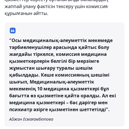
жаппай улану фактісін тексеру үшін комиссия
құрылғанын айтты.
"Осы медициналық-әлеуметтік мекемеде
тәрбиеленушілер арасында қайтыс болу
жағдайы тіркелсе, комиссия медицина
қызметкерлерін белгілі бір мерзімге
жұмыстан шығару туралы шешім
қабылдады. Кеше комиссияның шешімі
шығып, Медициналық-әлеуметтік
мекеменің 10 медицина қызметкері бұл
бағытта өз қызметіне қайта оралды. Ал екі
медицина қызметкері – бас дәрігер мен
психиатр әзірге қызметінен шеттетілді".
Айжан Есмағамбетова