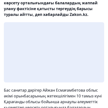
көрсету орталығындағы балалардың жаппай
улану фактісіне қатысты тергеудің барысы
туралы айтты, деп хабарлайды Zakon.kz.
Бас санитар дәрігер Айжан Есмағамбетова облыс
әкімі орынбасарының жетекшілігімен 10 тамыз күні
Қарағанды ​​облысы бойынша арнаулы әлеуметтік
қызметтер көрсету орталығында балалардың