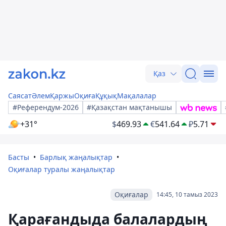
Қаз
Саясат
Әлем
Қаржы
Оқиға
Құқық
Мақалалар
#Референдум-2026
#Қазақстан мақтанышы
+31°
$
469.93
€
541.64
₽
5.71
Басты
Барлық жаңалықтар
Оқиғалар туралы жаңалықтар
Оқиғалар
14:45, 10 тамыз 2023
Қарағандыда балалардың