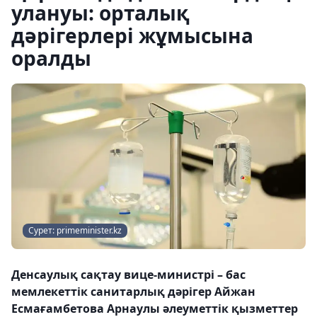
улануы: орталық
дәрігерлері жұмысына
оралды
Сурет: primeminister.kz
Денсаулық сақтау вице-министрі – бас
мемлекеттік санитарлық дәрігер Айжан
Есмағамбетова Арнаулы әлеуметтік қызметтер