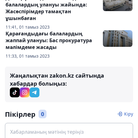
балалардың улануы жайында:
Жасөспірімдер тамақтан
ұшынбаған
11:41, 01 тамыз 2023
Қарағандыдағы балалардың
жаппай улануы: Бас прокуратура
мәлімдеме жасады
11:33, 01 тамыз 2023
Жаңалықтан zakon.kz сайтында
хабардар болыңыз:
Пікірлер
0
Кіру