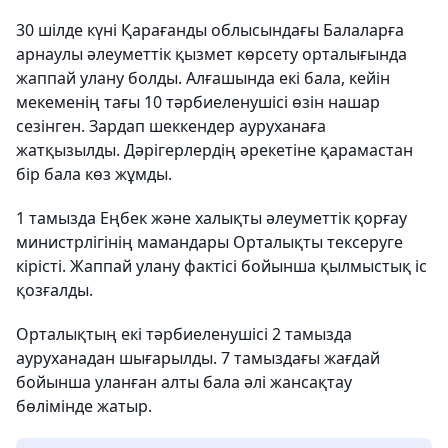
30 шілде күні Қарағанды ​​облысындағы Балаларға
арнаулы әлеуметтік қызмет көрсету орталығында
жаппай улану болды. Алғашында екі бала, кейін
мекеменің тағы 10 тәрбиеленушісі өзін нашар
сезінген. Зардап шеккендер ауруханаға
жатқызылды. Дәрігерлердің әрекетіне қарамастан
бір бала көз жұмды.
1 тамызда Еңбек және халықты әлеуметтік қорғау
министрлігінің мамандары Орталықты тексеруге
кірісті. Жаппай улану фактісі бойынша қылмыстық іс
қозғалды.
Орталықтың екі тәрбиеленушісі 2 тамызда
ауруханадан шығарылды. 7 тамыздағы жағдай
бойынша уланған алты бала әлі жансақтау
бөлімінде жатыр.