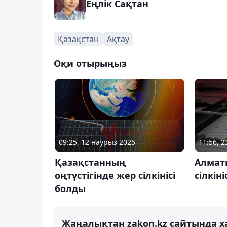
Еңлік Сақтан
Қазақстан
Ақтау
Оқи отырыңыз
09:25, 12 наурыз 2025
11:56, 
Қазақстанның
Алмат
оңтүстігінде жер сілкінісі
сілкін
болды
Жаңалықтан zakon.kz сайтында х