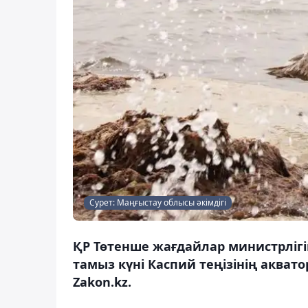
Сурет: Маңғыстау облысы әкімдігі
ҚР Төтенше жағдайлар министрлігі
тамыз күні Каспий теңізінің аквато
Zakon.kz.