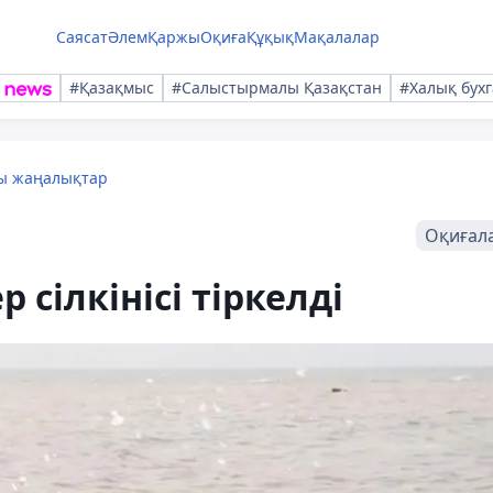
Саясат
Әлем
Қаржы
Оқиға
Құқық
Мақалалар
#Қазақмыс
#Салыстырмалы Қазақстан
#Халық бухг
лы жаңалықтар
Оқиғал
 сілкінісі тіркелді