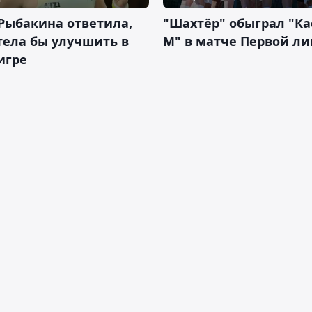
Рыбакина ответила,
"Шахтёр" обыграл "К
тела бы улучшить в
М" в матче Первой ли
игре