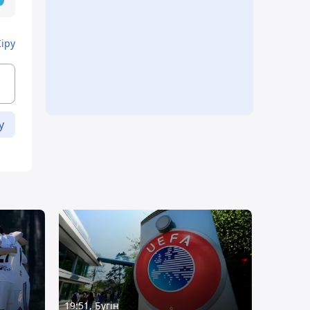
Кіру
у
19:51, Бүгін