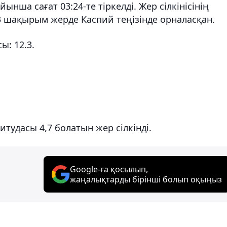
нша сағат 03:24-те тіркелді. Жер сілкінісінің
 шақырым жерде Каспий теңізінде орналасқан.
ы: 12.3.
тудасы 4,7 болатын жер сілкінді.
Google-ға қосылып,
жаңалықтарды бірінші болып оқыңыз