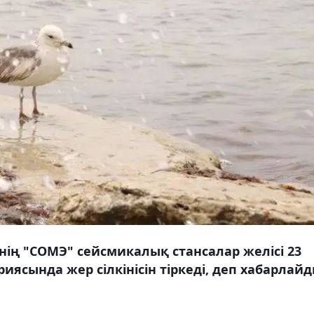
нің "СОМЭ" сейсмикалық стансалар желісі 23
риясында жер сілкінісін тіркеді, деп хабарлай