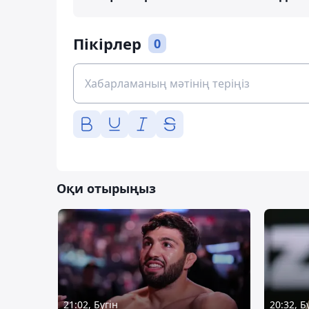
Пікірлер
0
Оқи отырыңыз
21:02, Бүгін
20:32, Б