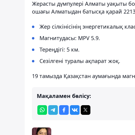
Жерасты дүмпулері Алматы уақыты бойы
ошағы Алматыдан батысқа қарай 2213
Жер сілкінісінің энергетикалық клас
Магнитудасы: MPV 5.9.
Тереңдігі: 5 км.
Сезілгені туралы ақпарат жоқ.
19 тамызда Қазақстан аумағында магни
Мақаламен бөлісу: