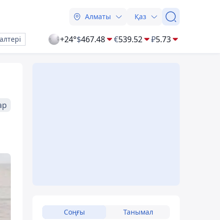
Алматы
Қаз
+24°
$
467.48
€
539.52
₽
5.73
алтері
ар
Соңғы
Танымал