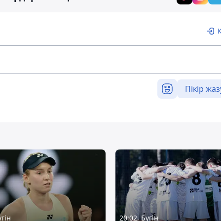
Пікір жаз
үгін
20:02, Бүгін