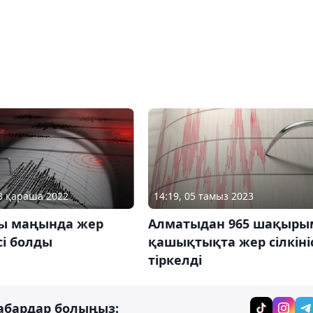
14:19, 05 тамыз 2023
23 қараша 2022
Алматыдан 965 шақыры
ы маңында жер
қашықтықта жер сілкініс
ісі болды
тіркелді
абардар болыңыз: