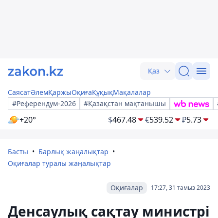
Қаз
Саясат
Әлем
Қаржы
Оқиға
Құқық
Мақалалар
#Референдум-2026
#Қазақстан мақтанышы
+20°
$
467.48
€
539.52
₽
5.73
Басты
Барлық жаңалықтар
Оқиғалар туралы жаңалықтар
Оқиғалар
17:27, 31 тамыз 2023
Денсаулық сақтау министрі