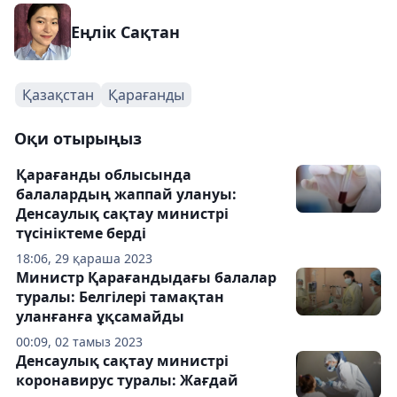
Еңлік Сақтан
Қазақстан
Қарағанды
Оқи отырыңыз
Қарағанды облысында
балалардың жаппай улануы:
Денсаулық сақтау министрі
түсініктеме берді
18:06, 29 қараша 2023
Министр Қарағандыдағы балалар
туралы: Белгілері тамақтан
уланғанға ұқсамайды
00:09, 02 тамыз 2023
Денсаулық сақтау министрі
коронавирус туралы: Жағдай