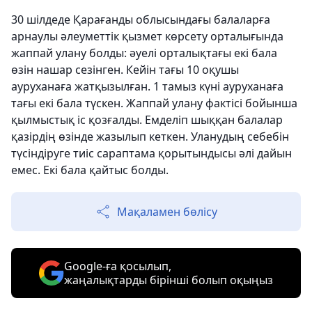
30 шілдеде Қарағанды ​​облысындағы балаларға
арнаулы әлеуметтік қызмет көрсету орталығында
жаппай улану болды: әуелі орталықтағы екі бала
өзін нашар сезінген. Кейін тағы 10 оқушы
ауруханаға жатқызылған. 1 тамыз күні ауруханаға
тағы екі бала түскен. Жаппай улану фактісі бойынша
қылмыстық іс қозғалды. Емделіп шыққан балалар
қазірдің өзінде жазылып кеткен. Уланудың себебін
түсіндіруге тиіс сараптама қорытындысы әлі дайын
емес. Екі бала қайтыс болды.
Мақаламен бөлісу
Google-ға қосылып,
жаңалықтарды бірінші болып оқыңыз