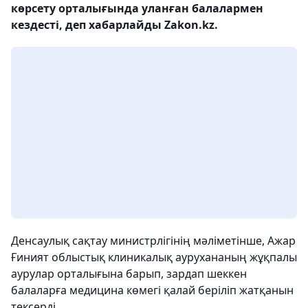
көрсету орталығында уланған балалармен
кездесті, деп хабарлайды Zakon.kz.
Денсаулық сақтау министрлігінің мәліметінше, Ажар
Ғиният облыстық клиникалық аурухананың жұқпалы
аурулар орталығына барып, зардап шеккен
балаларға медицина көмегі қалай беріліп жатқанын
тексерді.