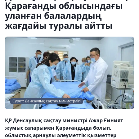
Қарағанды ​​облысындағы
уланған балалардың
жағдайы туралы айтты
Сурет: Денсаулық сақтау министрлігі
ҚР Денсаулық сақтау министрі Ажар Ғиният
жұмыс сапарымен Қарағандыда болып,
облыстық арнаулы әлеуметтік қызметтер