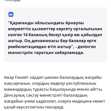
"Қарағанды ​​облысындағы Арнаулы
әлеуметтік қызметтер көрсету орталығынан
келген 14 баланың бесеуі қазір ем қабылдап
жатыр. Оң динамикасы бар балалар ерте
реабилитациядан өтіп жатыр", - делінген
министрлік таратқан хабарламада.
Ажар Ғиният зардап шеккен балалардың жағдайы
жақсарғанын, олардың емделуі республикалық
мамандардың тұрақты бақылауында екенін айтты.
Денсаулық сақтау министрлігі балалардың
жағдайын үнемі қадағалап, оларға медицина көмегі
қалай көрсетілетінін тексереді.