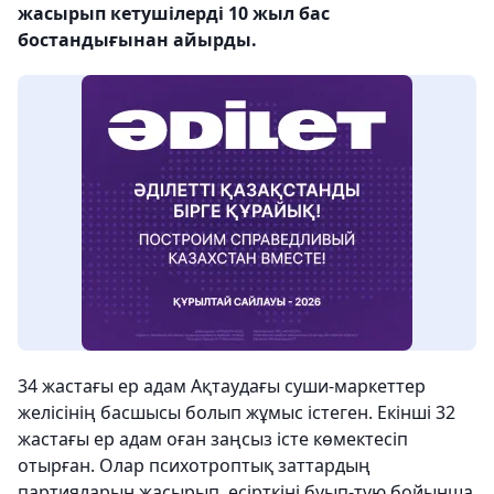
жасырып кетушілерді 10 жыл бас
бостандығынан айырды.
34 жастағы ер адам Ақтаудағы суши-маркеттер
желісінің басшысы болып жұмыс істеген. Екінші 32
жастағы ер адам оған заңсыз істе көмектесіп
отырған. Олар психотроптық заттардың
партияларын жасырып, есірткіні буып-түю бойынша