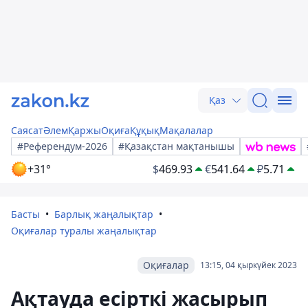
Қаз
Саясат
Әлем
Қаржы
Оқиға
Құқық
Мақалалар
#Референдум-2026
#Қазақстан мақтанышы
+31°
$
469.93
€
541.64
₽
5.71
Басты
Барлық жаңалықтар
Оқиғалар туралы жаңалықтар
Оқиғалар
13:15, 04 қыркүйек 2023
Ақтауда есірткі жасырып