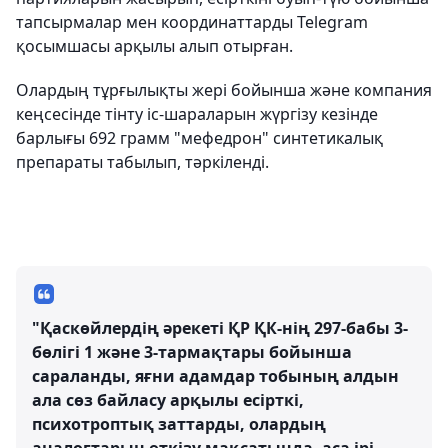
тапсырмалар мен координаттарды Telegram
қосымшасы арқылы алып отырған.
Олардың тұрғылықты жері бойынша және компания
кеңсесінде тінту іс-шараларын жүргізу кезінде
барлығы 692 грамм "мефедрон" синтетикалық
препараты табылып, тәркіленді.
"Қаскөйлердің әрекеті ҚР ҚК-нің 297-бабы 3-
бөлігі 1 және 3-тармақтары бойынша
сараланды, яғни адамдар тобының алдын
ала сөз байласу арқылы есірткі,
психотроптық заттарды, олардың