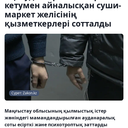
кетумен айналысқан суши-
маркет желісінің
қызметкерлері сотталды
Сурет: Zakon.kz
Маңғыстау облысының қылмыстық істер
жөніндегі мамандандырылған ауданаралық
соты есірткі және психотроптық заттарды