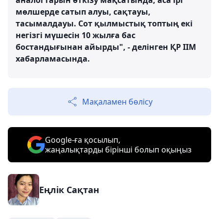
аналогтарын өткізу мақсатында, аса ірі
мөлшерде сатып алуы, сақтауы,
тасымалдауы. Сот қылмыстық топтың екі
негізгі мүшесін 10 жылға бас
бостандығынан айырды", - делінген ҚР ІІМ
хабарламасында.
Мақаламен бөлісу
Google-ға қосылып,
жаңалықтарды бірінші болып оқыңыз
Еңлік Сақтан