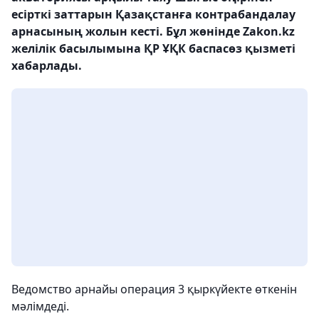
есірткі заттарын Қазақстанға контрабандалау
арнасының жолын кесті. Бұл жөнінде Zakon.kz
желілік басылымына ҚР ҰҚК баспасөз қызметі
хабарлады.
Ведомство арнайы операция 3 қыркүйекте өткенін
мәлімдеді.