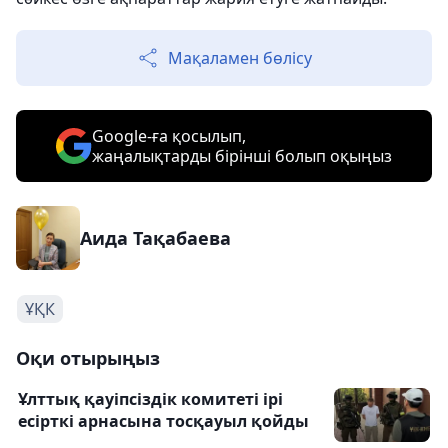
Мақаламен бөлісу
Google-ға қосылып,
жаңалықтарды бірінші болып оқыңыз
Аида Тақабаева
ҰҚК
Оқи отырыңыз
Ұлттық қауіпсіздік комитеті ірі
есірткі арнасына тосқауыл қойды