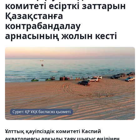
комитеті есірткі заттарын
Қазақстанға
контрабандалау
арнасының жолын кесті
Сурет: ҚР ҰҚК баспасөз қызметі
Ұлттық қауіпсіздік комитеті Каспий
акваториясы арқылы таяу шығыс өңірінен