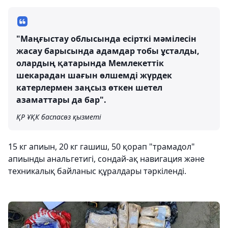
"Маңғыстау облысында есірткі мәмілесін
жасау барысында адамдар тобы ұсталды,
олардың қатарында Мемлекеттік
шекарадан шағын өлшемді жүрдек
катерлермен заңсыз өткен шетел
азаматтары да бар".
ҚР ҰҚК баспасөз қызметі
15 кг апиын, 20 кг гашиш, 50 қорап "трамадол"
апиынды анальгетигі, сондай-ақ навигация және
техникалық байланыс құралдары тәркіленді.