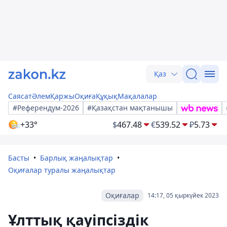
Қаз
Саясат
Әлем
Қаржы
Оқиға
Құқық
Мақалалар
#Референдум-2026
#Қазақстан мақтанышы
+33°
$
467.48
€
539.52
₽
5.73
Басты
Барлық жаңалықтар
Оқиғалар туралы жаңалықтар
Оқиғалар
14:17, 05 қыркүйек 2023
Ұлттық қауіпсіздік