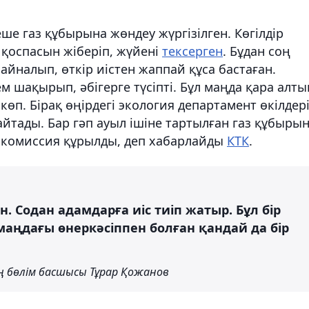
ше газ құбырына жөндеу жүргізілген. Көгілдір
 қоспасын жіберіп, жүйені
тексерген
. Бұдан соң
налып, өткір иістен жаппай құса бастаған.
 шақырып, әбігерге түсіпті. Бұл маңда қара алты
өп. Бірақ өңірдегі экология департамент өкілдер
йтады. Бар гәп ауыл ішіне тартылған газ құбыры
ы комиссия құрылды, деп хабарлайды
КТК
.
н. Содан адамдарға иіс тиіп жатыр. Бұл бір
маңдағы өнеркәсіппен болған қандай да бір
ң бөлім басшысы Тұрар Қожанов