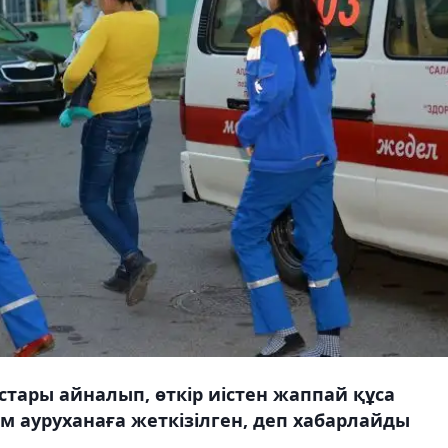
ары айналып, өткір иістен жаппай құса
м ауруханаға жеткізілген, деп хабарлайды