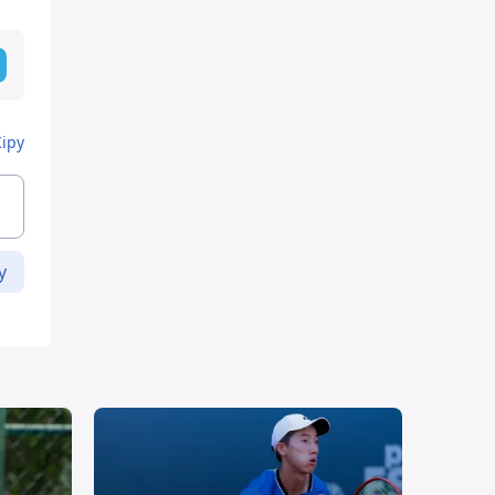
Кіру
у