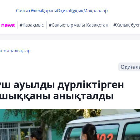
Саясат
Әлем
Қаржы
Оқиға
Құқық
Мақалалар
#Қазақмыс
#Салыстырмалы Қазақстан
#Халық бухг
лы жаңалықтар
Оқиғал
ш ауылды дүрліктірген
ан шыққаны анықталды