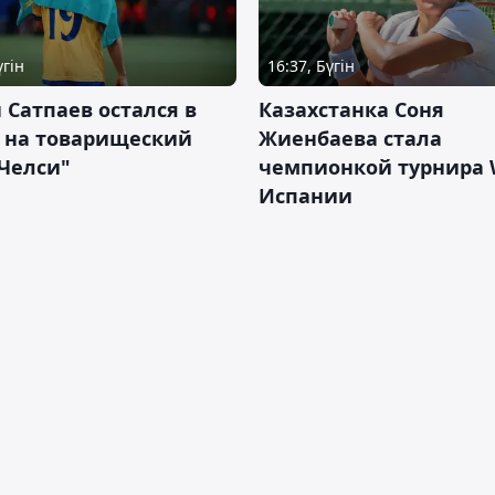
үгін
16:37, Бүгін
 Сатпаев остался в
Казахстанка Соня
е на товарищеский
Жиенбаева стала
Челси"
чемпионкой турнира 
Испании