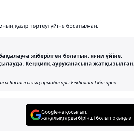
мның қазір төртеуі үйіне босатылған.
бақылауға жіберілген болатын, яғни үйіне.
қылауда, Кеңқияқ ауруханасына жатқызылған
масы басшысының орынбасары Бекболат Ізбасаров
Google-ға қосылып,
жаңалықтарды бірінші болып оқыңыз