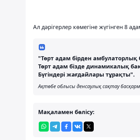
Ал дәрігерлер көмегіне жүгінген 8 ада
"Төрт адам бірден амбулаторлық 
Төрт адам бізде динамикалық ба
Бүгіндері жағдайлары тұрақты".
Ақтөбе облысы денсаулық сақтау басқар
Мақаламен бөлісу: