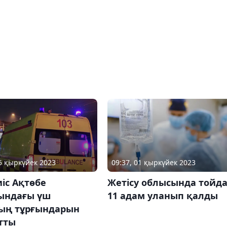
05 қыркүйек 2023
09:37, 01 қыркүйек 2023
иіс Ақтөбе
Жетісу облысында тойд
ындағы үш
11 адам уланып қалды
ың тұрғындарын
тты