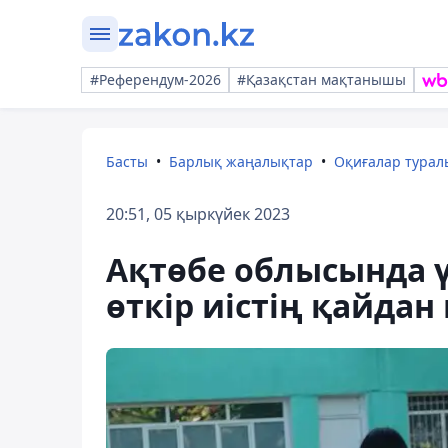
#Референдум-2026
#Қазақстан мақтанышы
Басты
Барлық жаңалықтар
Оқиғалар тура
20:51, 05 қыркүйек 2023
Ақтөбе облысында ү
өткір иістің қайд