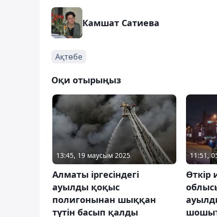
Камшат Сатиева
Ақтөбе
Оқи отырыңыз
13:45, 19 маусым 2025
11:51, 
Алматы іргесіндегі
Өткір 
ауылды қоқыс
облыс
полигонынан шыққан
ауылд
түтін басып қалды
шошы