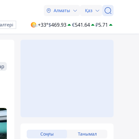
Алматы
Қаз
+33°
$
469.93
€
541.64
₽
5.71
алтері
ар
Соңғы
Танымал