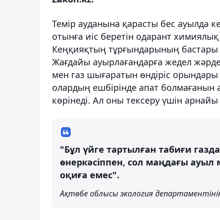
Темір ауданына қарасты бес ауылда ке
отынға иіс беретін одарант химиялық
Кеңқияқтың тұрғындарының бастары ай
Жағдайы ауырлағандарға жедел жәрдем
мен газ шығаратын өндіріс орындары к
олардың ешбірінде апат болмағанын а
көрінеді. Ал оны тексеру үшін арнай
"Бұл үйге тартылған табиғи газда
өнеркәсіппен, сол маңдағы ауыл 
оқиға емес".
Ақтөбе облысы экология департаментіні