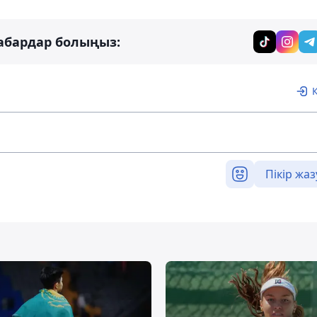
абардар болыңыз:
Пікір жаз