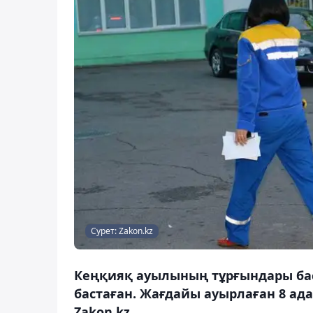
Сурет: Zakon.kz
Кеңқияқ ауылының тұрғындары баст
бастаған. Жағдайы ауырлаған 8 ада
Zakon.kz.