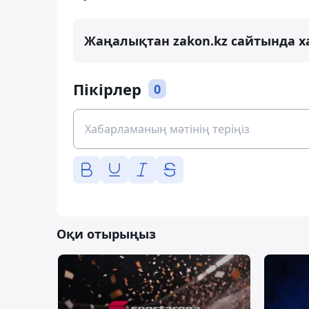
Жаңалықтан zakon.kz сайтында х
Пікірлер
0
Оқи отырыңыз