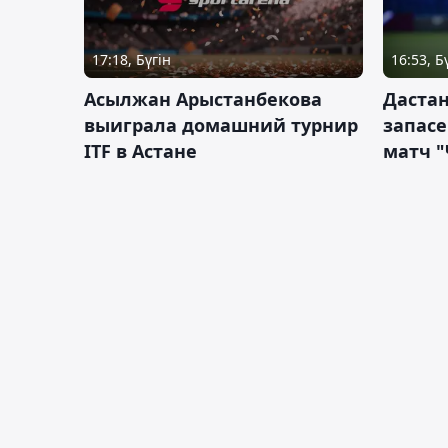
17:18, Бүгін
16:53, Б
Асылжан Арыстанбекова
Дастан
выиграла домашний турнир
запас
ITF в Астане
матч "