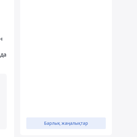
н
і
нда
Барлық жаңалықтар