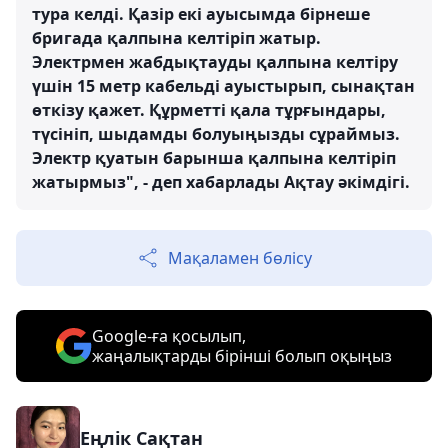
тура келді. Қазір екі ауысымда бірнеше
бригада қалпына келтіріп жатыр.
Электрмен жабдықтауды қалпына келтіру
үшін 15 метр кабельді ауыстырып, сынақтан
өткізу қажет. Құрметті қала тұрғындары,
түсініп, шыдамды болуыңызды сұраймыз.
Электр қуатын барынша қалпына келтіріп
жатырмыз", - деп хабарлады Ақтау әкімдігі.
Мақаламен бөлісу
Google-ға қосылып,
жаңалықтарды бірінші болып оқыңыз
Еңлік Сақтан