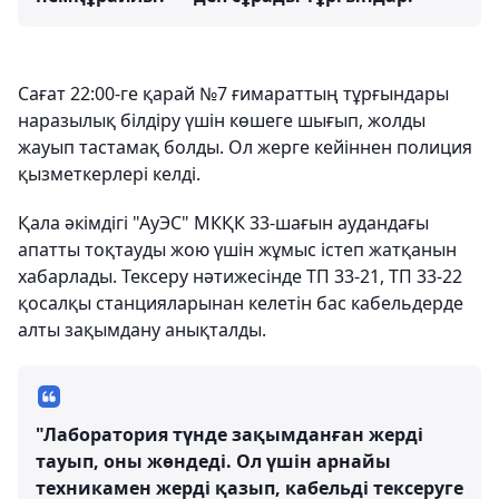
Сағат 22:00-ге қарай №7 ғимараттың тұрғындары
наразылық білдіру үшін көшеге шығып, жолды
жауып тастамақ болды. Ол жерге кейіннен полиция
қызметкерлері келді.
Қала әкімдігі "АуЭС" МКҚК 33-шағын аудандағы
апатты тоқтауды жою үшін жұмыс істеп жатқанын
хабарлады. Тексеру нәтижесінде ТП 33-21, ТП 33-22
қосалқы станцияларынан келетін бас кабельдерде
алты зақымдану анықталды.
"Лаборатория түнде зақымданған жерді
тауып, оны жөндеді. Ол үшін арнайы
техникамен жерді қазып, кабельді тексеруге