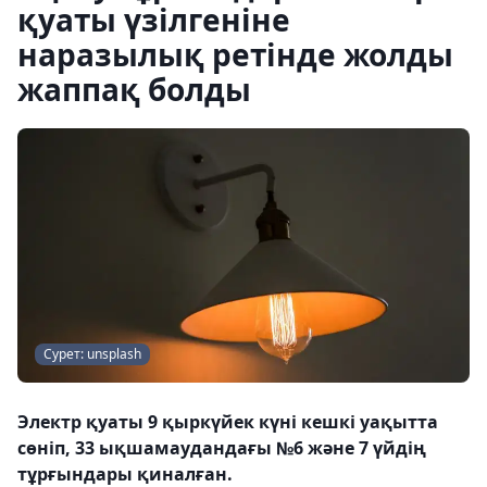
қуаты үзілгеніне
наразылық ретінде жолды
жаппақ болды
Сурет: unsplash
Электр қуаты 9 қыркүйек күні кешкі уақытта
сөніп, 33 ықшамаудандағы №6 және 7 үйдің
тұрғындары қиналған.