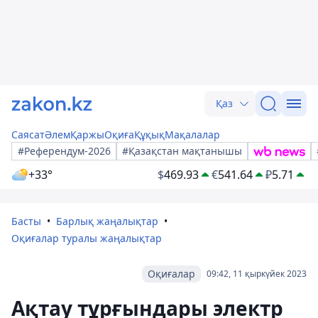
Қаз
Саясат
Әлем
Қаржы
Оқиға
Құқық
Мақалалар
#Референдум-2026
#Қазақстан мақтанышы
+33°
$
469.93
€
541.64
₽
5.71
Басты
Барлық жаңалықтар
Оқиғалар туралы жаңалықтар
Оқиғалар
09:42, 11 қыркүйек 2023
Ақтау тұрғындары электр