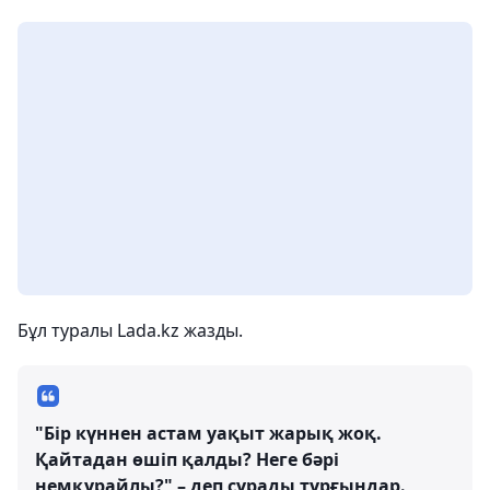
Бұл туралы Lada.kz жазды.
"Бір күннен астам уақыт жарық жоқ.
Қайтадан өшіп қалды? Неге бәрі
немқұрайлы?" – деп сұрады тұрғындар.