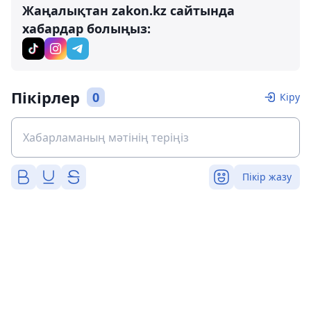
Жаңалықтан zakon.kz сайтында
хабардар болыңыз:
Пікірлер
0
Кіру
Пікір жазу