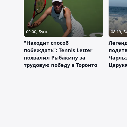
09:00, Бүгін
08:19, Б
"Находит способ
Легенд
побеждать": Tennis Letter
подетв
похвалил Рыбакину за
Чарль
трудовую победу в Торонто
Царук