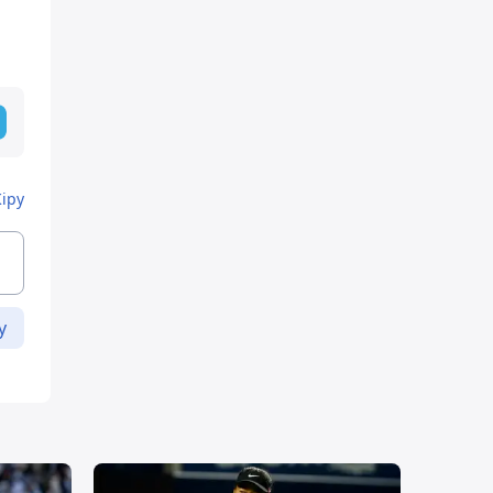
Кіру
у