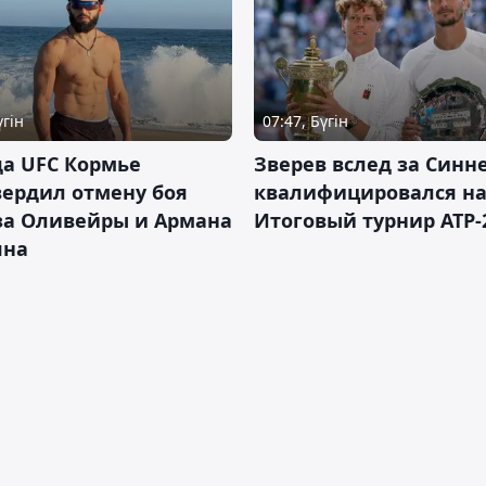
үгін
07:47, Бүгін
а UFC Кормье
Зверев вслед за Синн
ердил отмену боя
квалифицировался н
за Оливейры и Армана
Итоговый турнир ATP-
яна