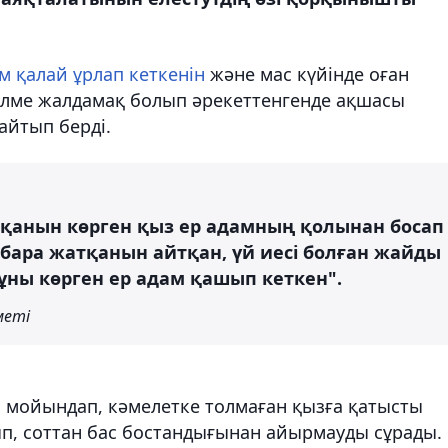
м қалай ұрлап кеткенін
және мас күйінде оған
бөлме жалдамақ болып әрекеттенгенде ақшасы
айтып берді.
ыққанын көрген қыз ер адамның қолынан босап
бара жатқанын айтқан, үй иесі болған жайды
Мұны көрген ер адам қашып кеткен".
меті
н мойындап, кәмелетке толмаған қызға қатысты
, соттан бас бостандығынан айырмауды сұрады.