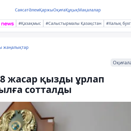
Саясат
Әлем
Қаржы
Оқиға
Құқық
Мақалалар
#Қазақмыс
#Салыстырмалы Қазақстан
#Халық бухг
лы жаңалықтар
Оқиғал
8 жасар қызды ұрлап
жылға сотталды