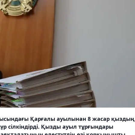
ысындағы Қарғалы ауылынан 8 жасар қыздың
үр сілкіндірді. Қызды ауыл тұрғындары
 аяқталатынын елестутдің өзі қорқынышты