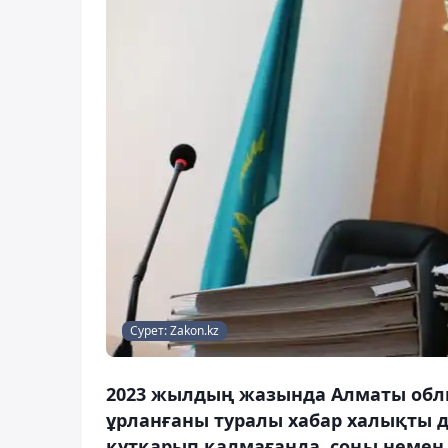
Сурет: Zakon.kz
2023 жылдың жазында Алматы обл
ұрланғаны туралы хабар халықты д
құтқарып қалмағанда, соңы немен