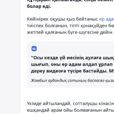
болар еді.
Кейінірек оқушы қыз бейтаныс
ер ада
тиіспек болғанын, тіпті қонақүйден 
жетпей қалғанын бүге-шүгесіне дейін 
"Осы кезде үй иесінің аулаға ш
шығып, оны ер адам алдап ұрлап 
дереу видеоға түсіре бастайды. 
Жамбыл аудандық сотының баспасөз қыз
Үкімде айтыландай, сотталушы кінәсі
ешқандай арам ойы болмағанын айтып