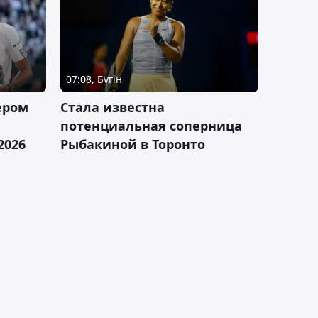
07:08, Бүгін
ером
Cтала известна
а
потенциальная соперница
2026
Рыбакиной в Торонто