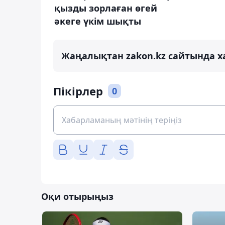
қызды зорлаған өгей
әкеге үкім шықты
Жаңалықтан zakon.kz сайтында х
Пікірлер
0
Оқи отырыңыз