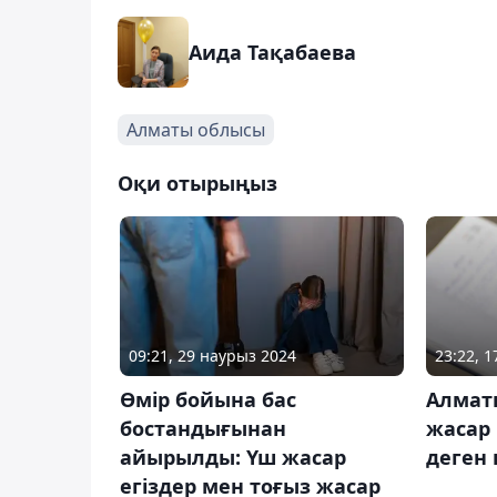
Аида Тақабаева
Алматы облысы
Оқи отырыңыз
09:21, 29 наурыз 2024
23:22, 
Өмір бойына бас
Алмат
бостандығынан
жасар
айырылды: Үш жасар
деген 
егіздер мен тоғыз жасар