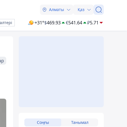
Алматы
Қаз
+31°
$
469.93
€
541.64
₽
5.71
алтері
ар
Соңғы
Танымал