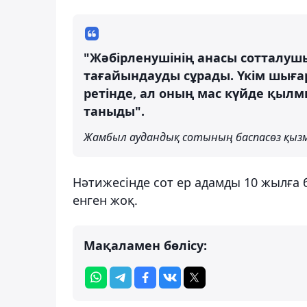
"Жәбірленушінің анасы сотталуш
тағайындауды сұрады. Үкім шығар
ретінде, ал оның мас күйде қыл
таныды".
Жамбыл аудандық сотының баспасөз қыз
Нәтижесінде сот ер адамды 10 жылға 
енген жоқ.
Мақаламен бөлісу: