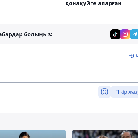
қонақүйге апарған
абардар болыңыз:
Пікір жаз