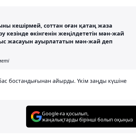
ыны кешірмей, соттан оған қатаң жаза
у кезінде өкінгенін жеңілдететін мән-жай
мыс жасауын ауырлататын мән-жай деп
меті
бас бостандығынан айырды. Үкім заңды күшіне
Google-ға қосылып,
жаңалықтарды бірінші болып оқыңыз