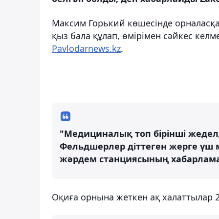
Максим Горький көшесінде орналасқан
қыз бала құлап, өмірімен сәйкес кел
Pavlodarnews.kz
.
"Медициналық топ бірінші жедел
Фельдшерлер діттеген жерге үш 
жәрдем станциясының хабарлам
Оқиға орнына жеткен ақ халаттылар 2