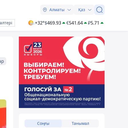
Алматы
Қаз
+32°
$
469.93
€
541.64
₽
5.71
алтері
ар
Соңғы
Танымал