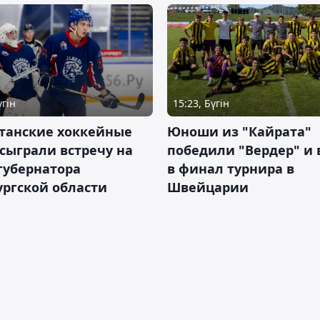
үгін
15:23, Бүгін
станские хоккейные
Юноши из "Кайрата"
сыграли встречу на
победили "Вердер" и
губернатора
в финал турнира в
ргской области
Швейцарии