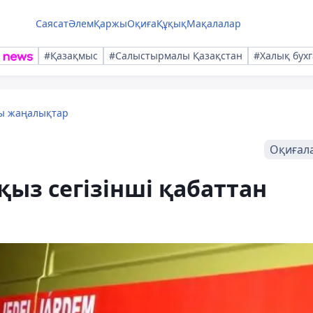
Саясат
Әлем
Қаржы
Оқиға
Құқық
Мақалалар
#Қазақмыс
#Салыстырмалы Қазақстан
#Халық бухг
лы жаңалықтар
Оқиғал
ыз сегізінші қабаттан