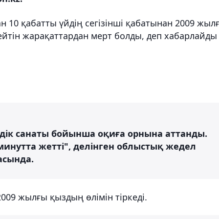
 10 қабатты үйдің сегізінші қабатынан 2009 жыл
мейтін жарақаттардан мерт болды, деп хабарлайды
дік санаты бойынша оқиға орнына аттанды.
минутта жетті", делінген облыстық жедел
асында.
009 жылғы қыздың өлімін тіркеді.