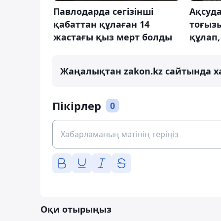
Павлодарда сегізінші
Ақсуд
қабаттан құлаған 14
тоғыз
жастағы қыз мерт болды
құлап,
Жаңалықтан zakon.kz сайтында х
Пікірлер
0
Оқи отырыңыз