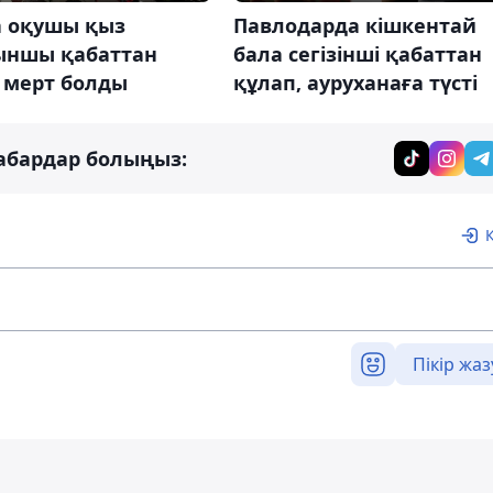
а оқушы қыз
Павлодарда кішкентай
ыншы қабаттан
бала сегізінші қабаттан
 мерт болды
құлап, ауруханаға түсті
абардар болыңыз:
Пікір жаз