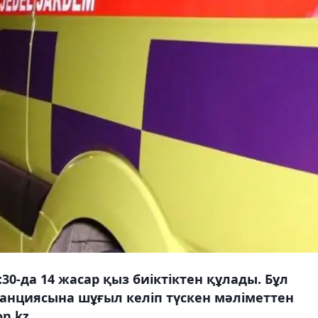
30-да 14 жасар қыз биіктіктен құлады. Бұл
анциясына шұғыл келіп түскен мәліметтен
n.kz.