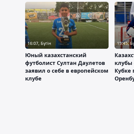
16:07, Бүгін
15:45, Б
Юный казахстанский
Казах
футболист Султан Даулетов
клубы 
заявил о себе в европейском
Кубке 
клубе
Оренбу