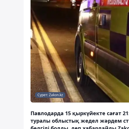
Сурет: Zakon.kz
Павлодарда 15 қыркүйекте сағат 21:
туралы облыстық жедел жәрдем ст
белгілі болды, деп хабарлайды Zako