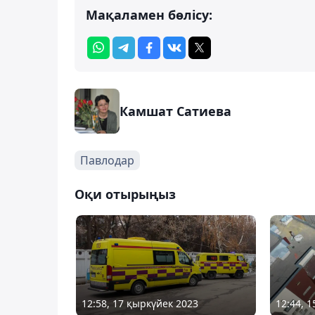
Мақаламен бөлісу:
Камшат Сатиева
Павлодар
Оқи отырыңыз
12:58, 17 қыркүйек 2023
12:44, 