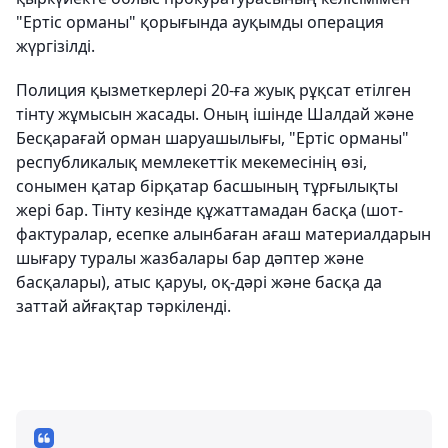
"Ертіс орманы" қорығында ауқымды операция
жүргізілді.
Полиция қызметкерлері 20-ға жуық рұқсат етілген
тінту жұмысын жасады. Оның ішінде Шалдай және
Бесқарағай орман шаруашылығы, "Ертіс орманы"
республикалық мемлекеттік мекемесінің өзі,
сонымен қатар бірқатар басшының тұрғылықты
жері бар. Тінту кезінде құжаттамадан басқа (шот-
фактуралар, есепке алынбаған ағаш материалдарын
шығару туралы жазбалары бар дәптер және
басқалары), атыс қаруы, оқ-дәрі және басқа да
заттай айғақтар тәркіленді.