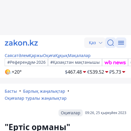
Қаз
Саясат
Әлем
Қаржы
Оқиға
Құқық
Мақалалар
#Референдум-2026
#Қазақстан мақтанышы
+20°
$
467.48
€
539.52
₽
5.73
Басты
Барлық жаңалықтар
Оқиғалар туралы жаңалықтар
Оқиғалар
09:26, 25 қыркүйек 2023
"Ертіс орманы"