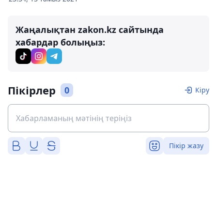
Жаңалықтан zakon.kz сайтында
хабардар болыңыз:
Пікірлер
0
Кіру
Пікір жазу