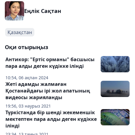
Еңлік Сақтан
Қазақстан
Оқи отырыңыз
Антикор: "Ертіс орманы" басшысы
пара алды деген күдікке ілінді
10:54, 06 ақпан 2024
Жеті адамды жалмаған
Қостанайдағы ірі жол апатының
видеосы жарияланды
19:56, 03 наурыз 2021
Түркістанда бір шенді жекеменшік
мектептен пара алды деген күдікке
ілінді
23:34, 13 тамыз 2021