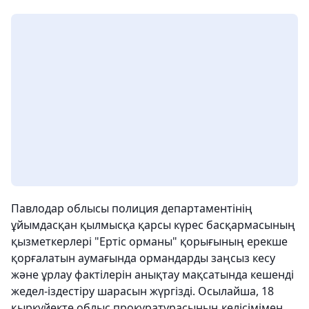
Павлодар облысы полиция департаментінің
ұйымдасқан қылмысқа қарсы күрес басқармасының
қызметкерлері "Ертіс орманы" қорығының ерекше
қорғалатын аумағында ормандарды заңсыз кесу
және ұрлау фактілерін анықтау мақсатында кешенді
жедел-іздестіру шарасын жүргізді. Осылайша, 18
қыркүйекте облыс прокуратурасының келісімімен