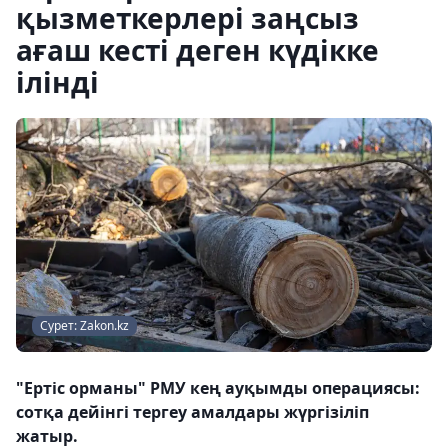
қызметкерлері заңсыз
ағаш кесті деген күдікке
ілінді
Сурет: Zakon.kz
"Ертіс орманы" РМУ кең ауқымды операциясы:
сотқа дейінгі тергеу амалдары жүргізіліп
жатыр.