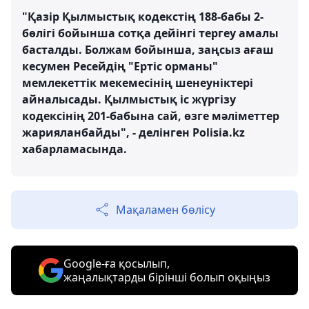
"Қазір Қылмыстық кодекстің 188-бабы 2-
бөлігі бойынша сотқа дейінгі тергеу амалы
басталды. Болжам бойынша, заңсыз ағаш
кесумен Ресейдің "Ертіс орманы"
мемлекеттік мекемесінің шенеуніктері
айналысады. Қылмыстық іс жүргізу
кодексінің 201-бабына сай, өзге мәліметтер
жарияланбайды", - делінген Polisia.kz
хабарламасында.
Мақаламен бөлісу
Google-ға қосылып,
жаңалықтарды бірінші болып оқыңыз