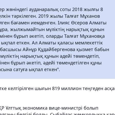
р жөніндегі ауданаралық соты 2018 жылғы 8
лкін тәркілеген. 2019 жылы Талғат Мұханов
тілген бағамен иемденген. Ілияс Өсеров Алматы
тұра, жылжымайтын мүліктің нарықтық құнын
імінен бұрып әкетіп, оларды Талғат Мұхановқа
а ықпал еткен. Ал Алматы қаласы мемлекеттік
 басшысы Айнұр Құдайбергенова қызмет бабын
үліктің нарықтық құнын әдейі төмендетіп,
інен бұрып әкетіп, әдейі төмендетілген құны
ына сатуға ықпал еткен".
тке келтірілген шығын 819 миллион теңгеден асқа
 ҚР Ұлттық экономика вице-министрі болып
талғаны белгілі болды. Сыбайлас жемқорлыққа қа