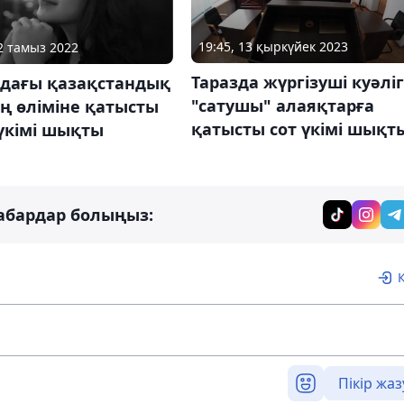
19:45, 13 қыркүйек 2023
02 тамыз 2022
Таразда жүргізуші куәліг
ядағы қазақстандық
"сатушы" алаяқтарға
ң өліміне қатысты
қатысты сот үкімі шықт
т үкімі шықты
абардар болыңыз:
Пікір жаз