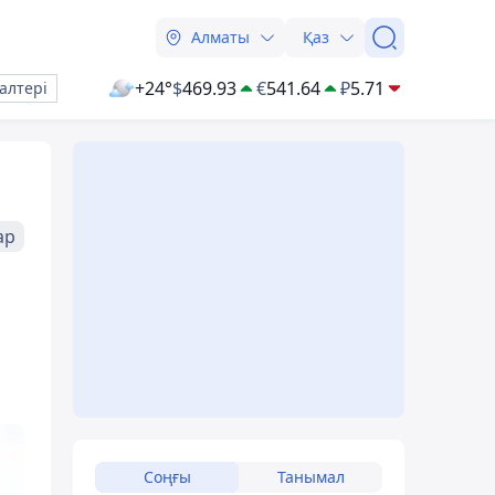
Алматы
Қаз
+24°
$
469.93
€
541.64
₽
5.71
алтері
ар
Соңғы
Танымал