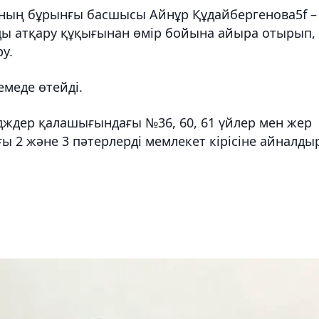
ның бұрынғы басшысы Айнұр Құдайбергенова5f –
ды атқару құқығынан өмір бойына айыра отырып,
у.
емеде өтейді.
дждер қалашығындағы №36, 60, 61 үйлер мен жер
ы 2 және 3 пәтерлерді мемлекет кірісіне айналды