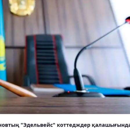
уновтың "Эдельвейс" коттедждер қалашығынд