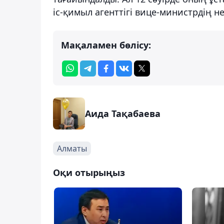
іс-қимыл агенттігі вице-министрдің н
Мақаламен бөлісу:
Аида Тақабаева
Алматы
Оқи отырыңыз