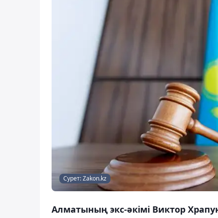
Сурет: Zakon.kz
Алматының экс-әкімі Виктор Храп