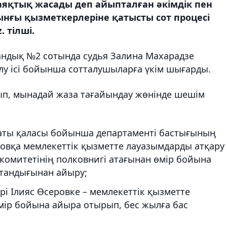
лаяқтық жасады деп айыпталған әкімдік пен
рынғы қызметкерлеріне қатысты сот процесі
 тілші.
дандық №2 сотында судья Залина Махарадзе
лу ісі бойынша сотталушыларға үкім шығарды.
ып, мынадай жаза тағайындау жөнінде шешім
лматы қаласы бойынша департаменті бастығының
овқа мемлекеттік қызметте лауазымдарды атқару
 комитетінің полковнигі атағынан өмір бойына
стандығынан айыру;
рі Ілияс Өсеровке – мемлекеттік қызметте
мір бойына айыра отырып, бес жылға бас