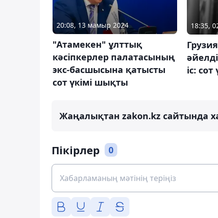
20:08, 13 мамыр 2024
18:35, 
"Атамекен" ұлттық
Грузи
кәсіпкерлер палатасының
әйелді
экс-басшысына қатысты
іс: со
сот үкімі шықты
Жаңалықтан zakon.kz сайтында х
Пікірлер
0