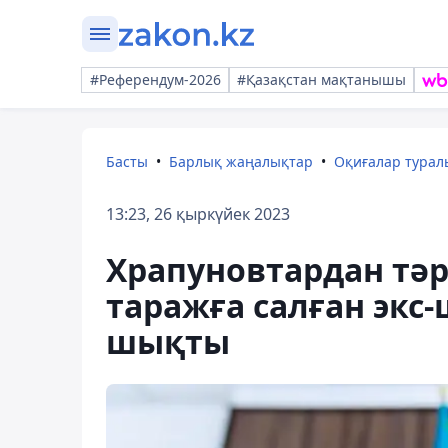
#Референдум-2026
#Қазақстан мақтанышы
Басты
Барлық жаңалықтар
Оқиғалар тура
13:23, 26 қыркүйек 2023
Храпуновтардан тәрк
таражға салған экс-
шықты