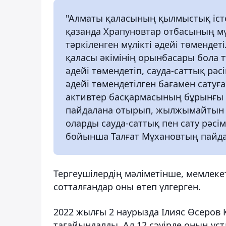
"Алматы қаласының қылмыстық істе
қазанда Храпуновтар отбасының мү
тәркіленген мүлікті әдейі төменде
қаласы әкімінің орынбасары бола 
әдейі төмендетіп, сауда-саттық рәс
әдейі төмендетілген бағамен сатуғ
активтер басқармасының бұрынғы
пайдалана отырып, жылжымайтын м
оларды сауда-саттық пен сату рәсім
бойынша Талғат Мұхановтың пайдас
Тергеушілердің мәліметінше, мемлеке
сотталғандар оны өтеп үлгерген.
2022 жылғы 2 наурызда Ілияс Өсеров
тағайындалды. Ал 12 сәуірде оның ұс