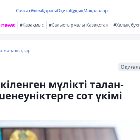
Саясат
Әлем
Қаржы
Оқиға
Құқық
Мақалалар
#Қазақмыс
#Салыстырмалы Қазақстан
#Халық бухг
лы жаңалықтар
Оқиғал
іленген мүлікті талан-
шенеуніктерге сот үкімі