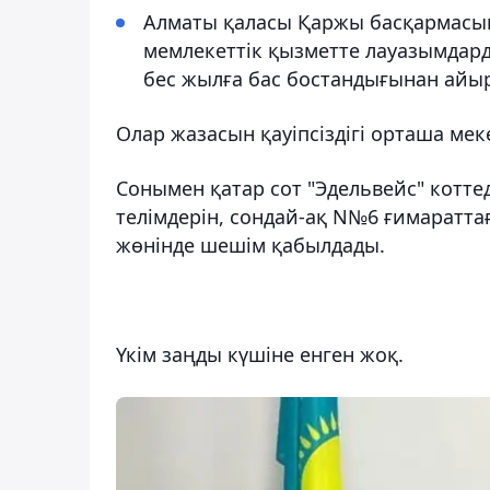
Алматы қаласы Қаржы басқармасы
мемлекеттік қызметте лауазымдар
бес жылға бас бостандығынан айыр
Олар жазасын қауіпсіздігі орташа мек
Сонымен қатар сот "Эдельвейс" котте
телімдерін, сондай-ақ N№6 ғимараттағ
жөнінде шешім қабылдады.
Үкім заңды күшіне енген жоқ.