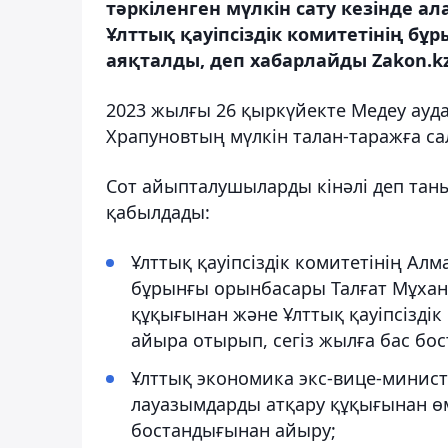
тәркіленген мүлкін сату кезінде а
Ұлттық қауіпсіздік комитетінің бұ
аяқталды, деп хабарлайды Zakon.kz.
2023 жылғы 26 ​​қыркүйекте Медеу ау
Храпуновтың мүлкін талан-таражға са
Сот айыпталушыларды кінәлі деп тан
қабылдады:
Ұлттық қауіпсіздік комитетінің А
бұрынғы орынбасары Талғат Мұхан
құқығынан және Ұлттық қауіпсіздік
айыра отырып, сегіз жылға бас бо
Ұлттық экономика экс-вице-минист
лауазымдарды атқару құқығынан ө
бостандығынан айыру;