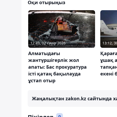
Оқи отырыңыз
12:49, 02 сәуір 2026
13:12, 
Алматыдағы
Қарағ
жантүршігерлік жол
ұшақ а
апаты: Бас прокуратура
тапқа
істі қатаң бақылауда
екені 
ұстап отыр
Жаңалықтан zakon.kz сайтында х
Пікірлер
0