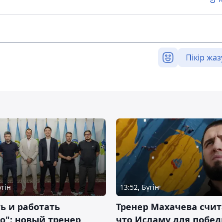
Пікір жаз
үгін
13:52, Бүгін
ь и работать
Тренер Махачева счит
о": новый тренер
что Исламу для побе