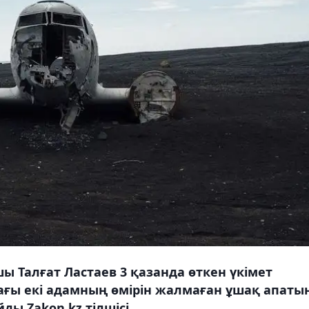
шы Талғат Ластаев 3 қазанда өткен үкімет
ағы екі адамның өмірін жалмаған ұшақ апаты
йды Zakon.kz тілшісі.