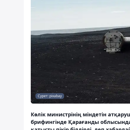
Сурет: pixabay
Көлік министрінің міндетін атқару
брифингінде Қарағанды ​​облысынд
қатысты пікір білдірді, деп хабарла