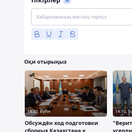
Оқи отырыңыз
14:30, Бүгін
14:10, Б
Обсуждён ход подготовки
"Верит
сборных Казахстана к
усердн