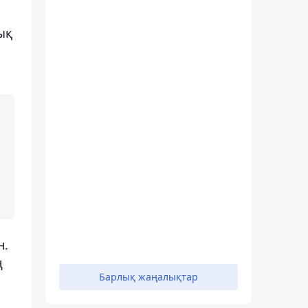
ық
н.
ң
Барлық жаңалықтар