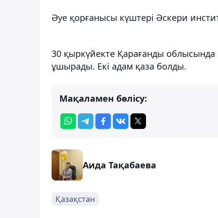
Әуе қорғанысы күштері Әскери инстит
30 қыркүйекте Қарағанды ​​облысында
ұшырады. Екі адам қаза болды.
Мақаламен бөлісу:
Аида Тақабаева
Қазақстан