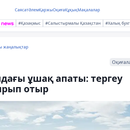
Саясат
Әлем
Қаржы
Оқиға
Құқық
Мақалалар
#Қазақмыс
#Салыстырмалы Қазақстан
#Халық бухг
лы жаңалықтар
Оқиғал
ндағы ұшақ апаты: тергеу
ырып отыр