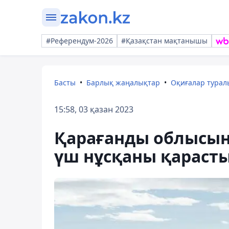
#Референдум-2026
#Қазақстан мақтанышы
Басты
Барлық жаңалықтар
Оқиғалар тура
15:58, 03 қазан 2023
Қарағанды ​​облысы
үш нұсқаны қараст