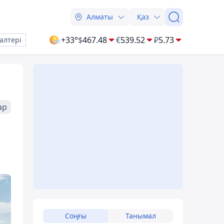
Алматы
Қаз
+33°
$
467.48
€
539.52
₽
5.73
алтері
ар
Соңғы
Танымал