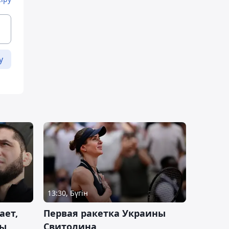
у
13:30, Бүгін
ает,
Первая ракетка Украины
ды
Свитолина