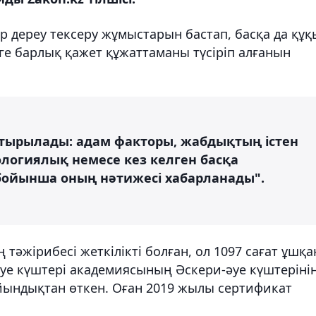
ар дереу тексеру жұмыстарын бастап, басқа да құқ
ге барлық қажет құжаттаманы түсіріп алғанын
стырылады: адам факторы, жабдықтың істен
ологиялық немесе кез келген басқа
бойынша оның нәтижесі хабарланады".
жірибесі жеткілікті болған, ол 1097 сағат ұшқа
е күштері академиясының Әскери-әуе күштеріні
йындықтан өткен. Оған 2019 жылы сертификат