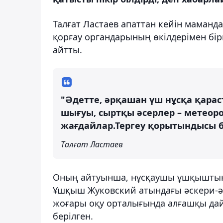
Талғат Ластаев апаттан кейін маманд
қорғау органдарының өкілдерімен бір
айтты.
"Әдетте, әрқашан үш нұсқа қара
шығуы, сыртқы әсерлер – метеор
жағдайлар.Тергеу қорытындысы 
Талғат Ластаев
Оның айтуынша, нұсқаушы ұшқыштың тә
Ұшқыш Жуковский атындағы әскери-әу
жоғары оқу орталығында алғашқы да
берілген.