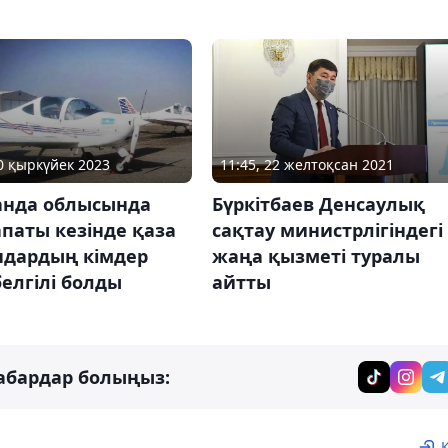
30 қыркүйек 2023
11:45, 22 желтоқсан 2021
анда облысында
Бүркітбаев Денсаулық
паты кезінде қаза
сақтау министрлігіндегі
ндардың кімдер
жаңа қызметі туралы
белгілі болды
айтты
абардар болыңыз: