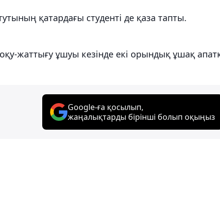
утының қатардағы студенті де қаза тапты.
 оқу-жаттығу ұшуы кезінде екі орындық ұшақ апат
Google-ға қосылып,
жаңалықтарды бірінші болып оқыңыз