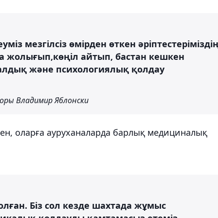
міз мезгілсіз өмірден өткен әріптестерімізді
 жолығып,көңіл айтып, бастан кешкен
лдық және психологиялық қолдау
торы Владимир Яблонски
ен, оларға ауруханаларда барлық медициналық
олған. Біз сол кезде шахтада жұмыс
ихикалық қолдауды қамтамасыз етеміз.