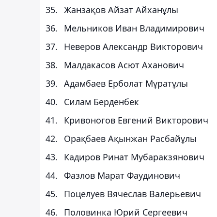
Жанзақов Айзат Айханұлы
Мельников Иван Владимирович
Неверов Александр Викторович
Малдакасов Асют Аханович
Адамбаев Ерболат Мұратұлы
Силам Берденбек
Кривоногов Евгений Викторович
Орақбаев Ақынжан Расбайұлы
Кадиров Ринат Мубаракзянович
Фазлов Марат Фаудинович
Поцелуев Вячеслав Валерьевич
Половинка Юрий Сергеевич