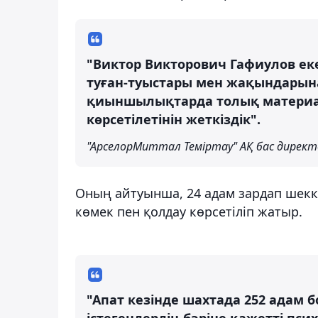
"Виктор Викторович Гафиулов екеу
туған-туыстары мен жақындарына
қиыншылықтарда толық материа
көрсетілетінін жеткіздік".
"АрселорМиттал Теміртау" АҚ бас дирек
Оның айтуынша, 24 адам зардап шекк
көмек пен қолдау көрсетіліп жатыр.
"Апат кезінде шахтада 252 адам б
істегендердің бәріне қажетті пс