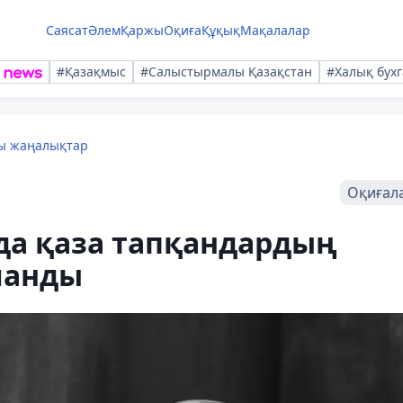
Саясат
Әлем
Қаржы
Оқиға
Құқық
Мақалалар
#Қазақмыс
#Салыстырмалы Қазақстан
#Халық бухг
лы жаңалықтар
Оқиғал
да қаза тапқандардың
ланды