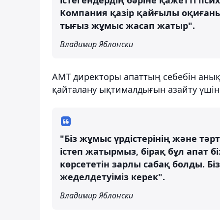
Компания қазір қайғылы оқиғаны
тығыз жұмыс жасап жатыр".
Владимир Яблонски
АМТ директоры апаттың себебін анықт
қайталану ықтималдығын азайту үшін
"Біз жұмыс үрдістерінің және тәрті
істеп жатырмыз, бірақ бұл апат бі
көрсететін зарлы сабақ болды. Б
жеделдетуіміз керек".
Владимир Яблонски