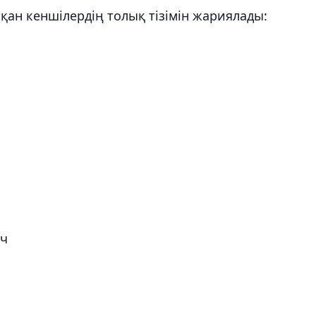
пқан кеншілердің толық тізімін жариялады:
ич