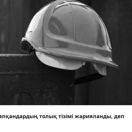
апқандардың толық тізімі жарияланды, деп