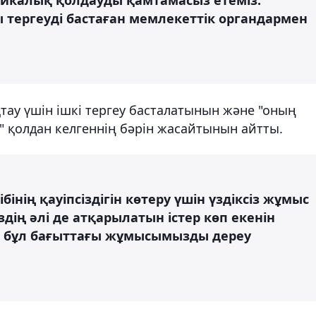
 тергеуді бастаған мемлекеттік органдармен
ау үшін ішкі тергеу басталатынын және "оның
" қолдан келгеннің бәрін жасайтынын айтты.
бінің қауіпсіздігін көтеру үшін үздіксіз жұмыс
здің әлі де атқарылатын істер көп екенін
із бұл бағыттағы жұмысымызды дереу