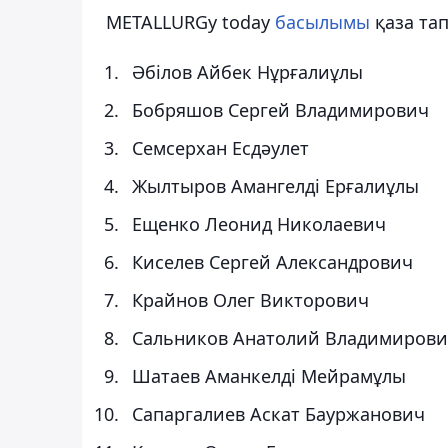
METALLURGy today
басылымы
қаза та
Әбілов Айбек Нұрғалиұлы
Бобряшов Сергей Владимирович
Семсерхан Есдәулет
Жылтыров Амангелді Ерғалиұлы
Ещенко Леонид Николаевич
Киселев Сергей Александрович
Крайнов Олег Викторович
Сальников Анатолий Владимиров
Шатаев Аманкелді Мейрамұлы
Сапаргалиев Аскат Бауржанович