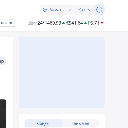
Алматы
Қаз
+24°
$
469.93
€
541.64
₽
5.71
алтері
ар
Соңғы
Танымал