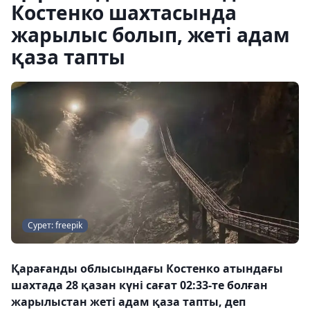
Костенко шахтасында
жарылыс болып, жеті адам
қаза тапты
Сурет: freepik
Қарағанды ​​облысындағы Костенко атындағы
шахтада 28 қазан күні сағат 02:33-те болған
жарылыстан жеті адам қаза тапты, деп