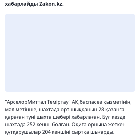
хабарлайды Zakon.kz.
"АрселорМиттал Теміртау" АҚ баспасөз қызметінің
мәліметінше, шахтада өрт шыққанын 28 қазанға
қараған түні шахта шебері хабарлаған. Бұл кезде
шахтада 252 кенші болған. Оқиға орнына жеткен
құтқарушылар 204 кеншіні сыртқа шығарды.