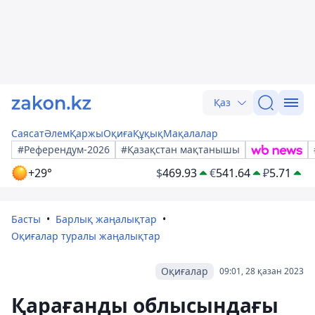
Қаз
Саясат
Әлем
Қаржы
Оқиға
Құқық
Мақалалар
#Референдум-2026
#Қазақстан мақтанышы
+29°
$
469.93
€
541.64
₽
5.71
Басты
Барлық жаңалықтар
Оқиғалар туралы жаңалықтар
Оқиғалар
09:01, 28 қазан 2023
Қарағанды облысындағы