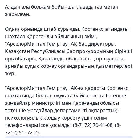
Алдын ала болжам бойынша, лавада газ метан
жарылған.
Оқиға орнында штаб құрылды. Костенко атындағы
шахтада Қарағанды ​​облысының әкімі,
"АрселорМиттал Теміртау" АҚ бас директоры,
Қазақстан Республикасы бас прокурорының бірінші
орынбасары, Қарағанды ​​облысының прокуроры,
арнайы құқық қорғау органдарының қызметкерлері
жүр.
"АрселорМиттал Теміртау" АҚ-ға қарасты Костенко
шахтасында болған оқиғаға байланысты Төтенше
жағдайлар министрлігі мен Қарағанды ​​облысы
төтенше жағдайлар департаменті ақпараттық-
психологиялық қолдау көрсету үшін сенім
телефондары іске қосылды: (8-7172) 70-41-08, (8-
7212) 51- 72-23.