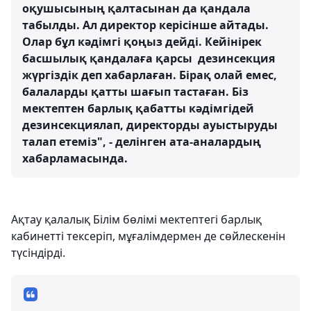
оқушысының қалтасынан да қандала
табылды. Ал директор керісінше айтады.
Олар бұл кәдімгі қоңыз дейді. Кейінірек
басшылық қандалаға қарсы дезинсекция
жүргіздік деп хабарлаған. Бірақ олай емес,
балаларды қатты шағып тастаған. Біз
мектептен барлық қабатты кәдімгідей
дезинсекциялап, директорды ауыстыруды
талап етеміз", - делінген ата-аналардың
хабарламасында.
Ақтау қалалық Білім бөлімі мектептегі барлық
кабинетті тексеріп, мұғалімдермен де сөйлескенін
түсіндірді.