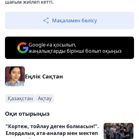
шағым жиілеп кетті.
Мақаламен бөлісу
Google-ға қосылып,
жаңалықтарды бірінші болып оқыңыз
Еңлік Сақтан
Қазақстан
Ақтау
Оқи отырыңыз
"Кортеж, тойлау деген болмасын!".
Елордалық ата-аналар мен мектеп