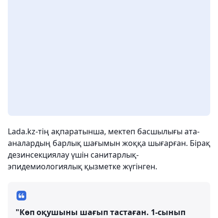
Lada.kz-тің ақпаратынша, мектеп басшылығы ата-
аналардың барлық шағымын жоққа шығарған. Бірақ
дезинсекциялау үшін санитарлық-
эпидемиологиялық қызметке жүгінген.
"Көп оқушыны шағып тастаған. 1-сынып