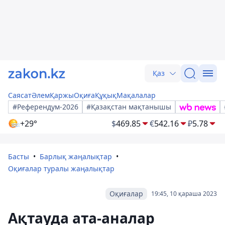
Қаз
Саясат
Әлем
Қаржы
Оқиға
Құқық
Мақалалар
#Референдум-2026
#Қазақстан мақтанышы
+29°
$
469.85
€
542.16
₽
5.78
Басты
Барлық жаңалықтар
Оқиғалар туралы жаңалықтар
Оқиғалар
19:45, 10 қараша 2023
Ақтауда ата-аналар