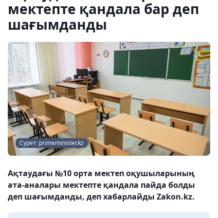
мектепте қандала бар деп
шағымданды
Сурет: primeminister.kz
Ақтаудағы №10 орта мектеп оқушыларының
ата-аналары мектепте қандала пайда болды
деп шағымданды, деп хабарлайды Zakon.kz.