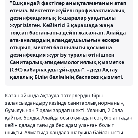
"Ешқандай фактілер анықталмағанын атап
өтеміз. Мектепте жүйелі профилактикалық
дезинфекциялық іс-шаралар уақытылы
жүргізілген. Кейінгісі 3 қарашада жаңа
тоқсан басталғанға дейін жасалған. Алайда
ата-аналардың алаңдаушылығын ескере
отырып, мектеп басшылығы қосымша
дезинфекция жүргізу туралы өтінішпен
Санитарлық-эпидемиологиялық қызметке
(СЭС) хабарласуды ұйғарды", - деді Ақтау
қалалық Білім бөлімінің баспасөз қызметі.
Қазан айында Ақтауда пәтерлердің бірін
залалсыздандыру кезінде санитарлық норманың
бұзылуынан 7 адам зардап шекті. Уланып, 2 бала
қайтыс болды. Алайда осы оқиғадан соң бір аптадан
кейін қалада тағы да бес адам уланған болып
шықты. Алматыда қандала шағуына байланысты