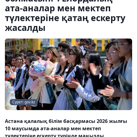
ата-аналар мен мектеп
түлектеріне қатаң ескерту
жасалды
Сурет: gov.kz
Астана қалалық білім басқармасы 2026 жылғы
10 маусымда ата-аналар мен мектеп
түлектеріне ескерту түрінде маңызды