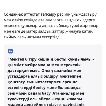
Сондай-ақ аттестат тапсыру рәсімін ұйымдастыру
мен өткізу кезінде ата-аналарға, заңды өкілдерге
немесе оқушыларға ақша, сыйлық, түрлі жарналар
мен өзге де материалдық заттар жинауға қатаң
тыйым салынатыны ескертілді.
"Мектеп бітіру кешінің басты құндылығы –
қымбат мейрамхана мен мерекелік
дастарқан емес. Оның шынайы мәні –
ұстаздарға алғыс білдіру, мектеппен
қоштасу, сыныптастармен ерекше
естеліктерді бөлісу және болашаққа
сеніммен қадам басу. Ата-аналар мен
түлектерді осы айтулы күнді жоғары
мәдени деңгейде өткізуге, қауіпсіздік