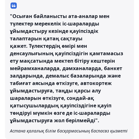
"Осыған байланысты ата-аналар мен
түлектер мерекелік іс-шараларды
ұйымдастыру кезінде қауіпсіздік
талаптарын қатаң сақтауы
қажет. Түлектердің өмірі мен
денсаулығының қауіпсіздігін қамтамасыз
ету мақсатында мектеп бітіру кештерін
мейрамханаларда, дәмханаларда, банкет
залдарында, демалыс базаларында және
табиғат аясында өткізуге, автокортеж
ұйымдастыруға, таңды қарсы алу
шараларын өткізуге, сондай-ақ
қатысушылардың қауіпсіздігіне қауіп
төндіруі мүмкін өзге де іс-шараларды
ұйымдастыруға жол берілмейді".
Астана қалалық білім басқармасының баспасөз қызметі