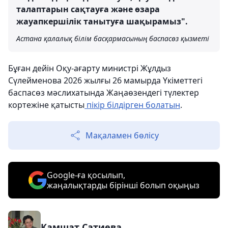
талаптарын сақтауға және өзара
жауапкершілік танытуға шақырамыз".
Астана қалалық білім басқармасының баспасөз қызметі
Бұған дейін Оқу-ағарту министрі Жұлдыз
Сүлейменова 2026 жылғы 26 мамырда Үкіметтегі
баспасөз мәслихатында Жаңаөзендегі түлектер
кортежіне қатысты
пікір білдірген болатын
.
Мақаламен бөлісу
Google-ға қосылып,
жаңалықтарды бірінші болып оқыңыз
Камшат Сатиева