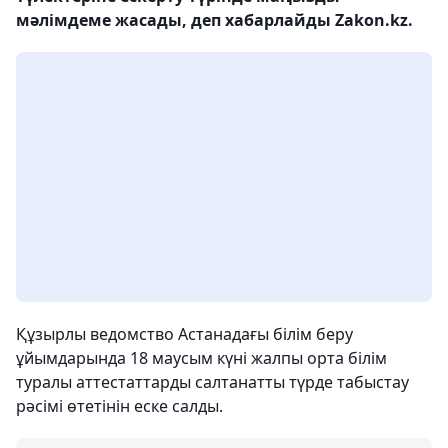
мәлімдеме жасады, деп хабарлайды Zakon.kz.
Құзырлы ведомство Астанадағы білім беру
ұйымдарында 18 маусым күні жалпы орта білім
туралы аттестаттарды салтанатты түрде табыстау
рәсімі өтетінін еске салды.