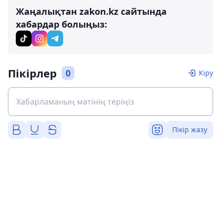
Жаңалықтан zakon.kz сайтында
хабардар болыңыз:
Пікірлер
0
Кіру
Пікір жазу