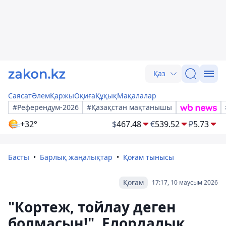
Қаз
Саясат
Әлем
Қаржы
Оқиға
Құқық
Мақалалар
#Референдум-2026
#Қазақстан мақтанышы
+32°
$
467.48
€
539.52
₽
5.73
Басты
Барлық жаңалықтар
Қоғам тынысы
Қоғам
17:17, 10 маусым 2026
"Кортеж, тойлау деген
болмасын!". Елордалық