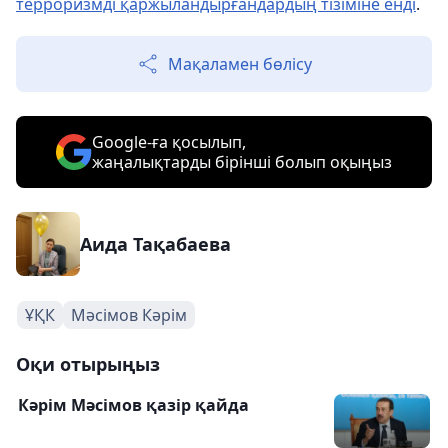
терроризмді қаржыландырғандардың тізіміне енді
.
Мақаламен бөлісу
Google-ға қосылып,
жаңалықтарды бірінші болып оқыңыз
Аида Тақабаева
ҰҚК
Мәсімов Кәрім
Оқи отырыңыз
Кәрім Мәсімов қазір қайда