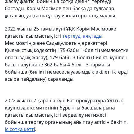
жасау фактісі бойынша сотқа дейінгі тергеуді
бастады. Кәрім Мәсімов пен басқа да тұлғалар
ұсталып, уақытша ұстау изоляторына қамалды.
2022 жылғы 25 тамыз күні ҰҚК Кәрім Мәсімовке
қатысты қылмыстық істі
тергеуді аяқтады
.
Мәсімовтің және Садықұловтың әрекеттері
Қылмыстық кодекстің 175-бабы 1-бөлігі (мемлекетке
опасыздық жасау), 179-бабы 3-бөлігі (билікті күшпен
басып алу) және 362-бабы 4-бөлігі 3-тармағы
бойынша (билікті немесе лауазымдық өкілеттіктерді
асыра пайдалану) сараланды.
2022 жылғы 7 қараша күні Бас прокуратура Ұлттық
қауіпсіздік комитетінің бұрынғы басшыларына
қатысты қылмыстық істі зерделеу нәтижесі
бойынша тергеу органының айыптау актісін бекітіп,
іс сотқа кетті
.