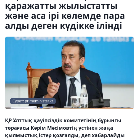
қаражатты жылыстатты
және аса ірі көлемде пара
алды деген күдікке ілінді
Сурет: primeminister.kz
ҚР Ұлттық қауіпсіздік комитетінің бұрынғы
төрағасы Кәрім Мәсімовтің үстінен жаңа
қылмыстық істер қозғалды, деп хабарлайды