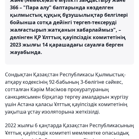
және (немесе)өзге мүлікті заңдастыру және
366 – "Пара алу" баптарында көзделген
қылмыстық құқық бұзушылықтар белгілері
бойынша сотқа дейінгі тергеп-тексеруді
жалғастырып жатқанын хабарлаймыз", –
делінген ҚР Ұлттық қауіпсіздік комитетінің
2023 жылғы 14 қарашадағы сауалға берген
жауабында.
Сондықтан Қазақстан Республикасы Қылмыстық-
атқару кодексінің 92-бабының 3-бөлігіне сәйкес,
сотталған Кәрім Мәсімов прокуратураның
санкциясымен бірқатар тергеу амалдарын жүргізу
үшін Астана қаласы Ұлттық қауіпсіздік комитетінің
уақытша ұстау изоляторына жеткізілді.
2022 жылғы 6 қаңтарда Қазақстан Республикасының
Ұлттық қауіпсіздік комитеті мемлекетке опасыздық