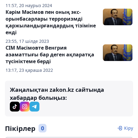
11:57, 20 наурыз 2024
Кәрім Мәсімов пен оның экс-
орынбасарлары терроризмді
қаржыландырғандардың тізіміне
енді
23:55, 17 шілде 2023
СІМ Мәсімовте Венгрия
азаматтығы бар деген ақпаратқа
түсініктеме берді
13:17, 23 қараша 2022
Жаңалықтан zakon.kz сайтында
хабардар болыңыз:
Пікірлер
0
Кіру