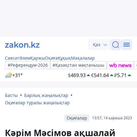
Қаз
Саясат
Әлем
Қаржы
Оқиға
Құқық
Мақалалар
#Референдум-2026
#Қазақстан мақтанышы
+31°
$
469.93
€
541.64
₽
5.71
Басты
Барлық жаңалықтар
Оқиғалар туралы жаңалықтар
Оқиғалар
13:57, 14 қараша 2023
Кәрім Мәсімов ақшалай