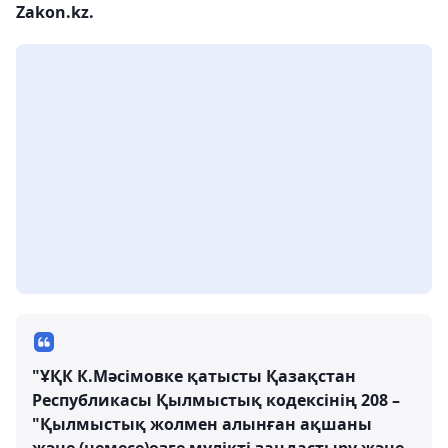
Zakon.kz.
"ҰҚК К.Мәсімовке қатысты Қазақстан
Республикасы Қылмыстық кодексінің 208 –
"Қылмыстық жолмен алынған ақшаны