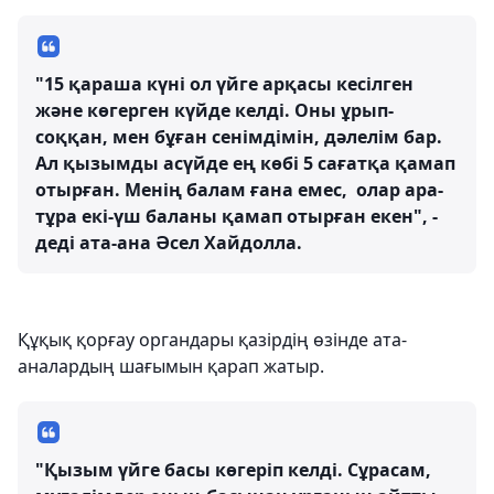
"15 қараша күні ол үйге арқасы кесілген
және көгерген күйде келді. Оны ұрып-
соққан, мен бұған сенімдімін, дәлелім бар.
Ал қызымды асүйде ең көбі 5 сағатқа қамап
отырған. Менің балам ғана емес, олар ара-
тұра екі-үш баланы қамап отырған екен", -
деді ата-ана Әсел Хайдолла.
Құқық қорғау органдары қазірдің өзінде ата-
аналардың шағымын қарап жатыр.
"Қызым үйге басы көгеріп келді. Сұрасам,