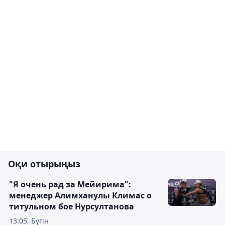
Оқи отырыңыз
"Я очень рад за Мейирима":
менеджер Алимханулы Климас о
титульном бое Нурсултанова
13:05, Бүгін