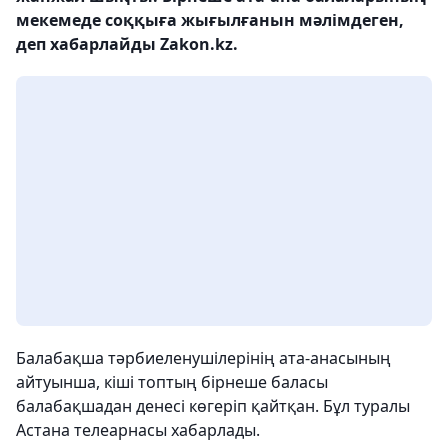
мекемеде соққыға жығылғанын мәлімдеген,
деп хабарлайды Zakon.kz.
Балабақша тәрбиеленушілерінің ата-анасының
айтуынша, кіші топтың бірнеше баласы
балабақшадан денесі көгеріп қайтқан. Бұл туралы
Астана телеарнасы хабарлады.