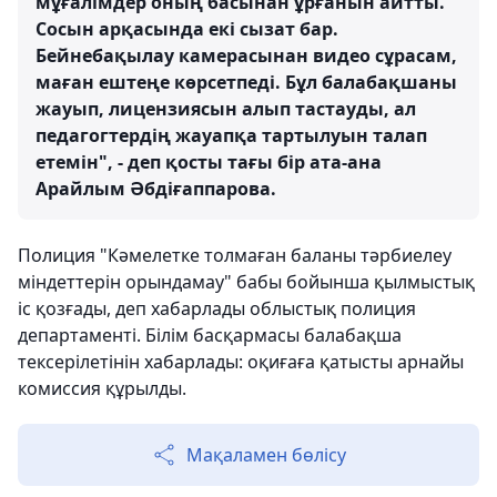
мұғалімдер оның басынан ұрғанын айтты.
Сосын арқасында екі сызат бар.
Бейнебақылау камерасынан видео сұрасам,
маған ештеңе көрсетпеді. Бұл балабақшаны
жауып, лицензиясын алып тастауды, ал
педагогтердің жауапқа тартылуын талап
етемін", - деп қосты тағы бір ата-ана
Арайлым Әбдіғаппарова.
Полиция "Кәмелетке толмаған баланы тәрбиелеу
міндеттерін орындамау" бабы бойынша қылмыстық
іс қозғады, деп хабарлады облыстық полиция
департаменті. Білім басқармасы балабақша
тексерілетінін хабарлады: оқиғаға қатысты арнайы
комиссия құрылды.
Мақаламен бөлісу