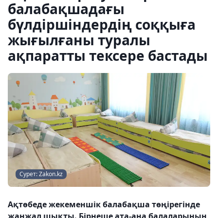
балабақшадағы
бүлдіршіндердің соққыға
жығылғаны туралы
ақпаратты тексере бастады
Сурет: Zakon.kz
Ақтөбеде жекеменшік балабақша төңірегінде
жанжал шықты. Бірнеше ата-ана балаларының