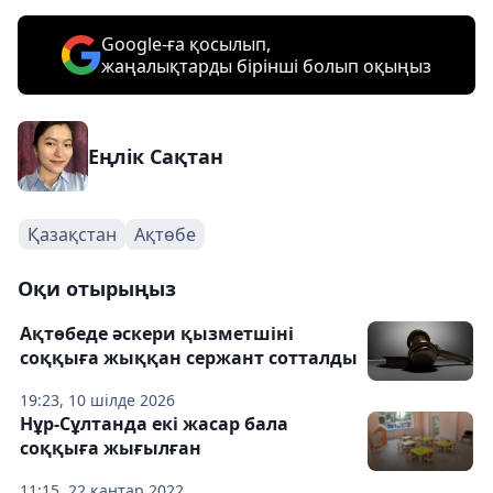
Google-ға қосылып,
жаңалықтарды бірінші болып оқыңыз
Еңлік Сақтан
Қазақстан
Ақтөбе
Оқи отырыңыз
Ақтөбеде әскери қызметшіні
соққыға жыққан сержант сотталды
19:23, 10 шілде 2026
Нұр-Сұлтанда екі жасар бала
соққыға жығылған
11:15, 22 қаңтар 2022