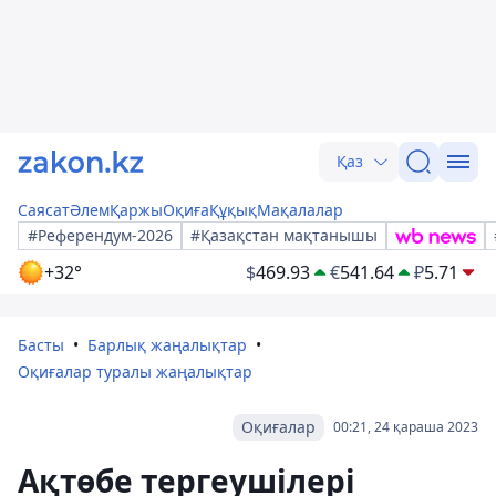
Қаз
Саясат
Әлем
Қаржы
Оқиға
Құқық
Мақалалар
#Референдум-2026
#Қазақстан мақтанышы
+32°
$
469.93
€
541.64
₽
5.71
Басты
Барлық жаңалықтар
Оқиғалар туралы жаңалықтар
Оқиғалар
00:21, 24 қараша 2023
Ақтөбе тергеушілері