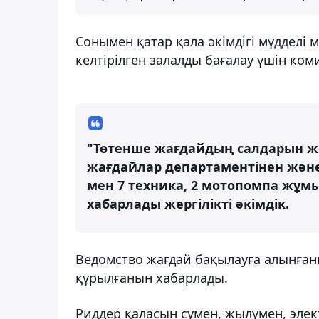
Сонымен қатар қала әкімдігі мүдделі
келтірілген залалды бағалау үшін ком
"Төтенше жағдайдың салдарын жо
жағдайлар департаментінен және
мен 7 техника, 2 мотопомпа жұм
хабарлады жергілікті әкімдік.
Ведомство жағдай бақылауға алынған
құрылғанын хабарлады.
Риддер қаласын сумен, жылумен, элек