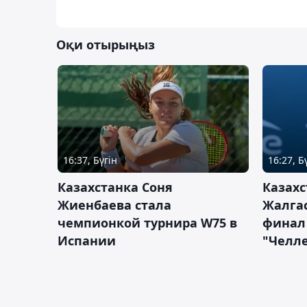
Оқи отырыңыз
16:37, Бүгін
16:27, Б
Казахстанка Соня
Казахс
Жиенбаева стала
Жалгас
чемпионкой турнира W75 в
финал
Испании
"Челле