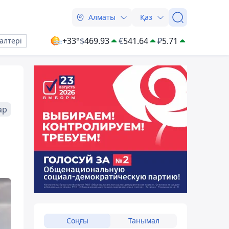
Алматы
Қаз
+33°
$
469.93
€
541.64
₽
5.71
алтері
ар
Соңғы
Танымал