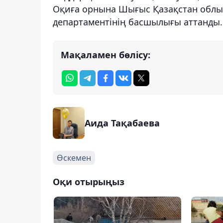
Оқиға орнына Шығыс Қазақстан облы
департаментінің басшылығы аттанды.
Мақаламен бөлісу:
Аида Тақабаева
Өскемен
Оқи отырыңыз