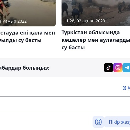
11:28, 02 ақпан 2023
08 мамыр 2022
Түркістан облысында
тауда екі қала мен
көшелер мен аулалард
уылды су басты
су басты
абардар болыңыз:
Пікір жаз