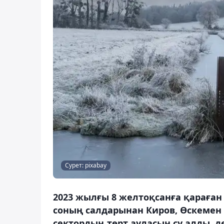
Сурет: pixabay
2023 жылғы 8 желтоқсанға қараған т
соның салдарынан Киров, Өскемен
сектордың төрт ауласын су алды, д