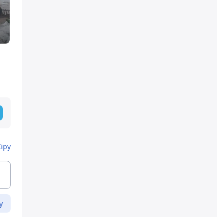
ы
Кіру
у