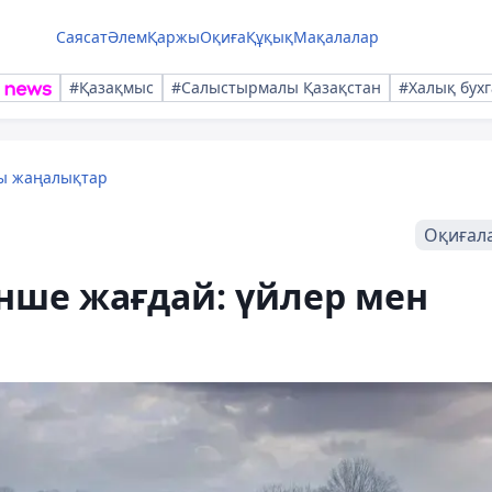
Саясат
Әлем
Қаржы
Оқиға
Құқық
Мақалалар
#Қазақмыс
#Салыстырмалы Қазақстан
#Халық бухг
лы жаңалықтар
Оқиғал
нше жағдай: үйлер мен