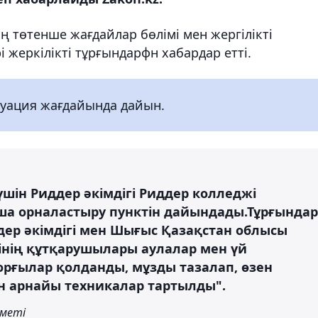
 төтенше жағдайлар бөлімі мен жергілікті
жеркілікті тұрғындарфн хабардар етті.
куация жағдайында дайын.
шін Риддер әкімдігі Риддер колледжі
ша орналастыру пунктін дайындады.Тұрғындар
дер әкімдігі мен Шығыс Қазақстан облысы
інің құтқарушылары аулалар мен үй
орғылар қолданды, мұзды тазалап, өзен
ін арнайы техникалар тартылды".
меті