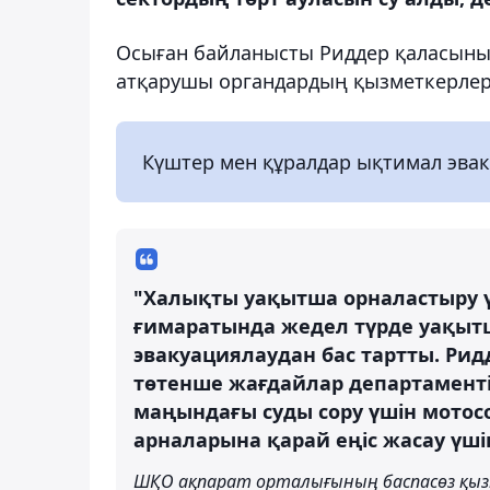
Осыған байланысты Риддер қаласының
атқарушы органдардың қызметкерлері 
Күштер мен құралдар ықтимал эва
"Халықты уақытша орналастыру ү
ғимаратында жедел түрде уақыт
эвакуациялаудан бас тартты. Рид
төтенше жағдайлар департамент
маңындағы суды сору үшін мотос
арналарына қарай еңіс жасау үш
ШҚО ақпарат орталығының баспасөз қыз