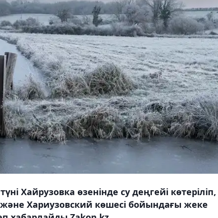
үні Хайрузовка өзенінде су деңгейі көтеріліп,
 және Хариузовский көшесі бойындағы жеке
еп хабарлайды Zakon.kz.