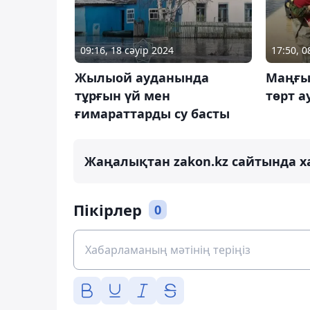
09:16, 18 сәуір 2024
17:50, 
Жылыой ауданында
Маңғыс
тұрғын үй мен
төрт а
ғимараттарды су басты
Жаңалықтан zakon.kz сайтында х
Пікірлер
0