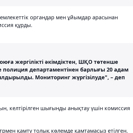
 мемлекеттік органдар мен ұйымдар арасынан
иссия құрды.
юға жергілікті әкімдіктен, ШҚО төтенше
 полиция департаментінен барлығы 20 адам
ылдырылды. Мониторинг жүргізілуде", – деп
ын, келтірілген шығынды анықтау үшін комиссия
трмен қамту толық көлемде қамтамасыз етілген.