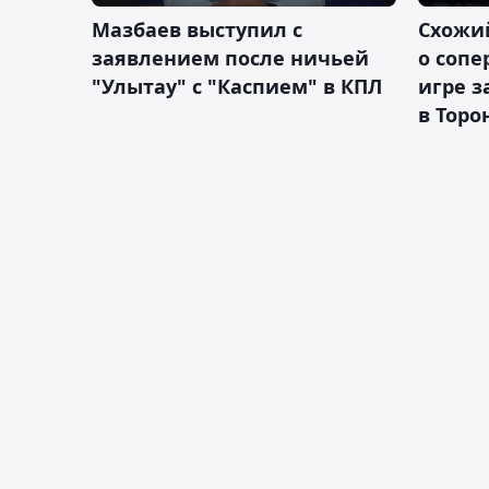
Мазбаев выступил с
Схожий
заявлением после ничьей
о сопе
"Улытау" с "Каспием" в КПЛ
игре з
в Торо