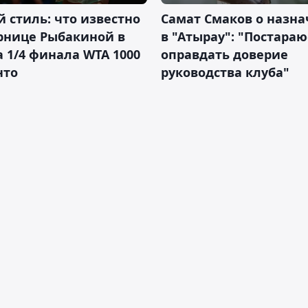
 стиль: что известно
Самат Смаков о назн
рнице Рыбакиной в
в "Атырау": "Постараю
а 1/4 финала WTA 1000
оправдать доверие
нто
руководства клуба"