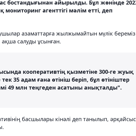
ас бостандығынан айырылды. Бұл жөнінде 202
мониторинг агенттігі мәлім етті, деп
рушылар азаматтарға жылжымайтын мүлік береміз
ақша салуды ұсынған.
арысында кооперативтің қызметіне 300-ге жуық
ек 35 адам ғана өтініш беріп, бұл өтініштер
мі 49 млн теңгеден асатыны анықталды".
ативінің басшылары кінәлі деп танылып, әрқайсы
ы.