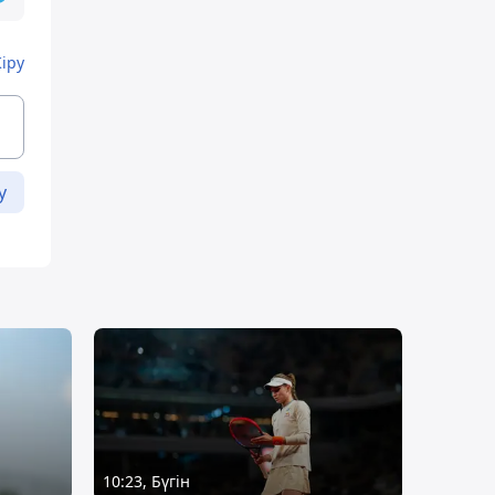
Кіру
у
10:23, Бүгін