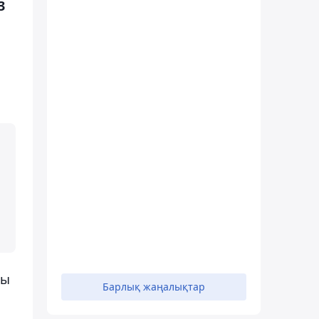
3
сы
Барлық жаңалықтар