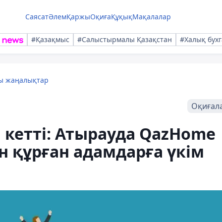
Саясат
Әлем
Қаржы
Оқиға
Құқық
Мақалалар
#Қазақмыс
#Салыстырмалы Қазақстан
#Халық бухг
лы жаңалықтар
Оқиғал
 кетті: Атырауда QazHome
 құрған адамдарға үкім