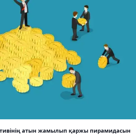
ативінің атын жамылып қаржы пирамидасын