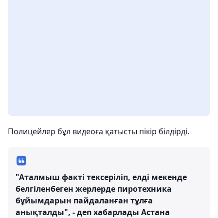
Полицейлер бұл видеоға қатысты пікір білдірді.
"Аталмыш факті тексеріліп, елдi мекенде
белгiленбеген жерлерде пиротехника
бұйымдарын пайдаланған тұлға
анықталды", - деп хабарлады Астана