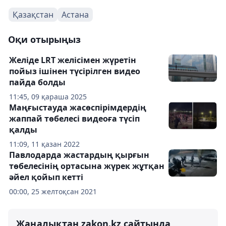
Қазақстан
Астана
Оқи отырыңыз
Желіде LRT желісімен жүретін
пойыз ішінен түсірілген видео
пайда болды
11:45, 09 қараша 2025
Маңғыстауда жасөспірімдердің
жаппай төбелесі видеоға түсіп
қалды
11:09, 11 қазан 2022
Павлодарда жастардың қырғын
төбелесінің ортасына жүрек жұтқан
әйел қойып кетті
00:00, 25 желтоқсан 2021
Жаңалықтан zakon.kz сайтында