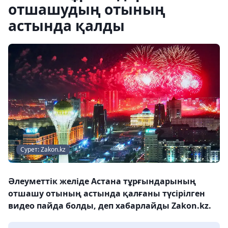
отшашудың отының
астында қалды
Сурет: Zakon.kz
Әлеуметтік желіде Астана тұрғындарының
отшашу отының астында қалғаны түсірілген
видео пайда болды, деп хабарлайды Zakon.kz.