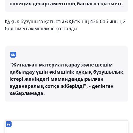
полиция департаментiнiң баспасөз қызметi.
Құқық бұзушыға қатысты ӘҚБтК-нің 436-бабының 2-
бөлігімен әкімшілік іс қозғалды.
"Жиналған материал қарау және шешім
қабылдау үшін әкімшілік құқық бұзушылық
істері жөніндегі мамандандырылған
ауданаралық сотқа жіберілді", - делінген
хабарламада.