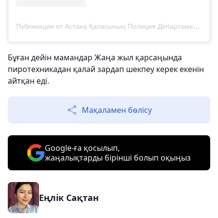
Публикация от Астана Қаласының Полиция Департаменті (@police__astana)
Бұған дейін мамандар Жаңа жыл қарсаңында
пиротехникадан қалай зардап шекпеу керек екенін
айтқан еді.
Мақаламен бөлісу
Google-ға қосылып,
жаңалықтарды бірінші болып оқыңыз
Еңлік Сақтан