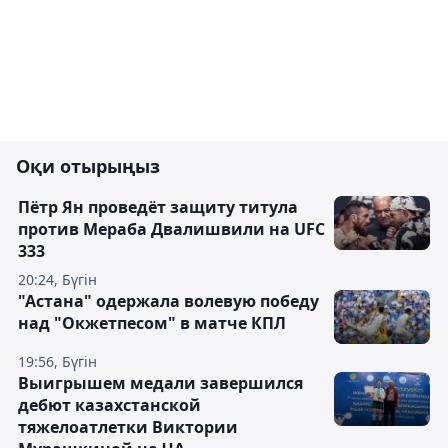
Оқи отырыңыз
Пётр Ян проведёт защиту титула
против Мераба Двалишвили на UFC
333
20:24, Бүгін
"Астана" одержала волевую победу
над "Окжетпесом" в матче КПЛ
19:56, Бүгін
Выигрышем медали завершился
дебют казахстанской
тяжелоатлетки Виктории