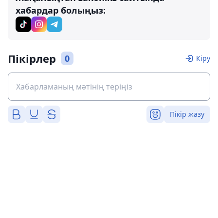
хабардар болыңыз:
Пікірлер
0
Кіру
Пікір жазу