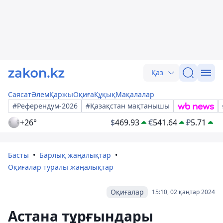
Қаз
Саясат
Әлем
Қаржы
Оқиға
Құқық
Мақалалар
#Референдум-2026
#Қазақстан мақтанышы
+26°
$
469.93
€
541.64
₽
5.71
Басты
Барлық жаңалықтар
Оқиғалар туралы жаңалықтар
Оқиғалар
15:10, 02 қаңтар 2024
Астана тұрғындары