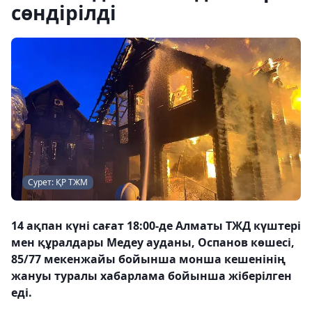
сөндірілді
Сурет: ҚР ТЖМ
14 ақпан күні сағат 18:00-де Алматы ТЖД күштері
мен құралдары Медеу ауданы, Оспанов көшесі,
85/77 мекенжайы бойынша монша кешенінің
жануы туралы хабарлама бойынша жіберілген
еді.