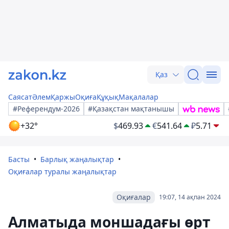
Қаз
Саясат
Әлем
Қаржы
Оқиға
Құқық
Мақалалар
#Референдум-2026
#Қазақстан мақтанышы
+32°
$
469.93
€
541.64
₽
5.71
Басты
Барлық жаңалықтар
Оқиғалар туралы жаңалықтар
Оқиғалар
19:07, 14 ақпан 2024
Алматыда моншадағы өрт