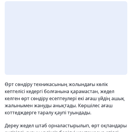
Өрт сөндіру техникасының жолындағы көлік
кептелісі кедергі болғанына қарамастан, жедел
келген өрт сөндіру есептеулері екі ағаш үйдің ашық
жалынымен жануды анықтады. Көршілес ағаш
коттедждерге таралу қаупі туындады.
Дереу жедел штаб орналастырылып, өрт оқпандары