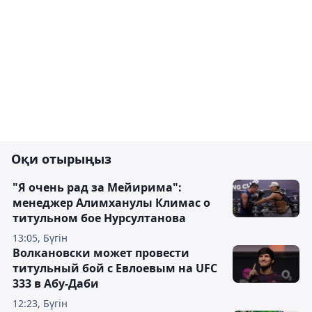
Оқи отырыңыз
"Я очень рад за Мейирима":
менеджер Алимханулы Климас о
титульном бое Нурсултанова
13:05, Бүгін
Волкановски может провести
титульный бой с Евлоевым на UFC
333 в Абу-Даби
12:23, Бүгін