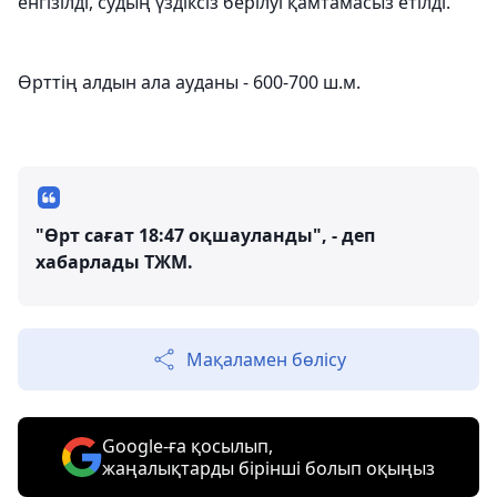
енгізілді, судың үздіксіз берілуі қамтамасыз етілді.
Өрттің алдын ала ауданы - 600-700 ш.м.
"Өрт сағат 18:47 оқшауланды", - деп
хабарлады ТЖМ.
Мақаламен бөлісу
Google-ға қосылып,
жаңалықтарды бірінші болып оқыңыз