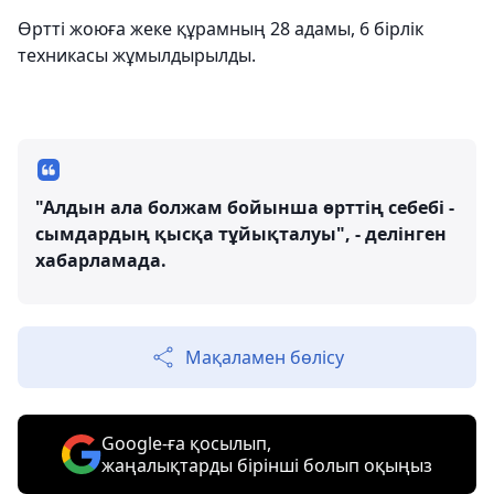
Өртті жоюға жеке құрамның 28 адамы, 6 бірлік
техникасы жұмылдырылды.
"Алдын ала болжам бойынша өрттің себебі -
сымдардың қысқа тұйықталуы", - делінген
хабарламада.
Мақаламен бөлісу
Google-ға қосылып,
жаңалықтарды бірінші болып оқыңыз