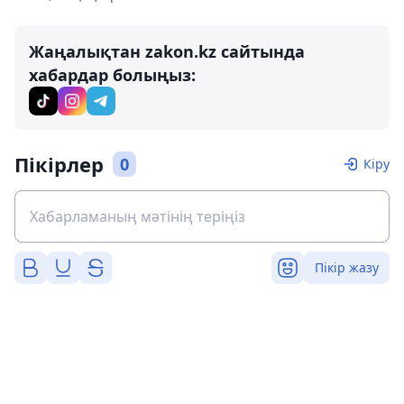
Жаңалықтан zakon.kz сайтында
хабардар болыңыз:
Пікірлер
0
Кіру
Пікір жазу