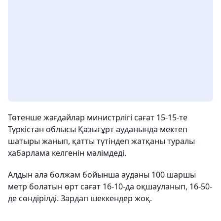
Төтенше жағдайлар министрлігі сағат 15-15-те
Түркістан облысы Қазығұрт ауданында мектеп
шатыры жанып, қатты түтіндеп жатқаны туралы
хабарлама келгенін мәлімдеді.
Алдын ала болжам бойынша ауданы 100 шаршы
метр болатын өрт сағат 16-10-да оқшауланып, 16-50-
де сөндірілді. Зардап шеккендер жоқ.