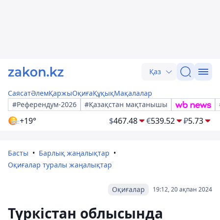
Қаз
Саясат
Әлем
Қаржы
Оқиға
Құқық
Мақалалар
#Референдум-2026
#Қазақстан мақтанышы
+19°
$
467.48
€
539.52
₽
5.73
Басты
Барлық жаңалықтар
Оқиғалар туралы жаңалықтар
Оқиғалар
19:12, 20 ақпан 2024
Түркістан облысында