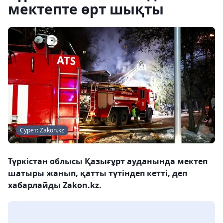
мектепте өрт шықты
Сурет: Zakon.kz
Түркістан облысы Қазығұрт ауданында мектеп
шатыры жанып, қатты түтіндеп кетті, деп
хабарлайды Zakon.kz.