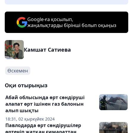
Google-ға қосылып,
жаңалықтарды бірінші болып оқыңыз
Камшат Сатиева
Өскемен
Оқи отырыңыз
Абай облысында өрт сөндіруші
алапат өрт ішінен газ балонын
алып шықты
18:31, 02 қыркүйек 2024
Павлодарда өрт сөндірушілер
өртеніп жатқан ғимараттан