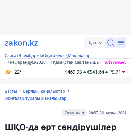
Қаз
Саясат
Әлем
Қаржы
Оқиға
Құқық
Мақалалар
#Референдум-2026
#Қазақстан мақтанышы
+22°
$
469.93
€
541.64
₽
5.71
Басты
Барлық жаңалықтар
Оқиғалар туралы жаңалықтар
Оқиғалар
20:57, 26 наурыз 2024
ШҚО-да өрт сөндірушілер