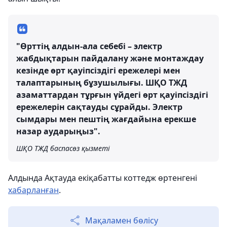
"Өрттің алдын-ала себебі – электр
жабдықтарын пайдалану және монтаждау
кезінде өрт қауіпсіздігі ережелері мен
талаптарының бұзушылығы. ШҚО ТЖД
азаматтардан тұрғын үйдегі өрт қауіпсіздігі
ережелерін сақтауды сұрайды. Электр
сымдары мен пештің жағдайына ерекше
назар аударыңыз".
ШҚО ТЖД баспасөз қызметі
Алдында Ақтауда екіқабатты коттедж өртенгені
хабарланған
.
Мақаламен бөлісу