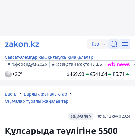
Қаз
Саясат
Әлем
Қаржы
Оқиға
Құқық
Мақалалар
#Референдум-2026
#Қазақстан мақтанышы
+26°
$
469.93
€
541.64
₽
5.71
Басты
Барлық жаңалықтар
Оқиғалар туралы жаңалықтар
Оқиғалар
18:19, 12 сәуір 2024
Құлсарыда тәулігіне 5500