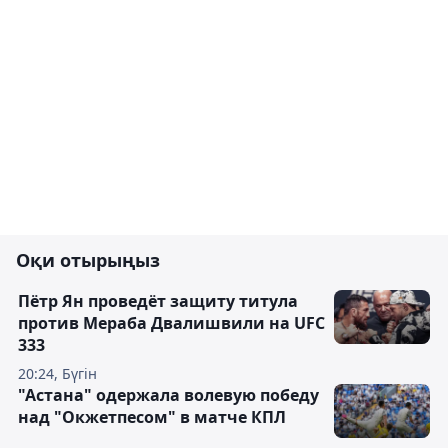
Оқи отырыңыз
Пётр Ян проведёт защиту титула
против Мераба Двалишвили на UFC
333
20:24, Бүгін
"Астана" одержала волевую победу
над "Окжетпесом" в матче КПЛ