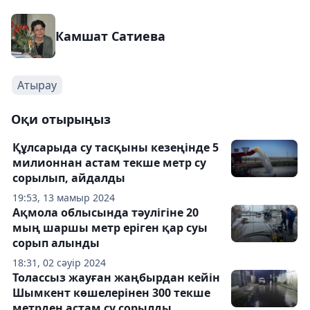
Камшат Сатиева
Атырау
Оқи отырыңыз
Құлсарыда су тасқыны кезеңінде 5
милионнан астам текше метр су
сорылып, айдалды
19:53, 13 мамыр 2024
Ақмола облысында тәулігіне 20
мың шаршы метр еріген қар суы
сорып алынды
18:31, 02 сәуір 2024
Толассыз жауған жаңбырдан кейін
Шымкент көшелерінен 300 текше
метрден астам су сорылды