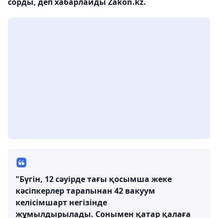
сорды, деп хабарлайды Zakon.kz.
"Бүгін, 12 сәуірде тағы қосымша жеке
кәсіпкерлер тарапынан 42 вакуум
келісімшарт негізінде
жұмылдырылады. Сонымен қатар қалаға