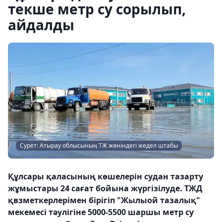
текше метр су сорылып,
айдалды
Сурет: Атырау облысының ТЖ жөніндегі жедел штабы
Құлсары қаласының көшелерін судан тазарту
жұмыстары 24 сағат бойына жүргізілуде. ТЖД
қвзметкерлерімен бірігіп "Жылыой тазалық"
мекемесі тәулігіне 5000-5500 шаршы метр су