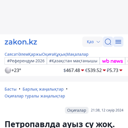
Қаз
Саясат
Әлем
Қаржы
Оқиға
Құқық
Мақалалар
#Референдум-2026
#Қазақстан мақтанышы
+23°
$
467.48
€
539.52
₽
5.73
Басты
Барлық жаңалықтар
Оқиғалар туралы жаңалықтар
Оқиғалар
21:38, 12 сәуір 2024
Петропавлда ауыз су жоқ.