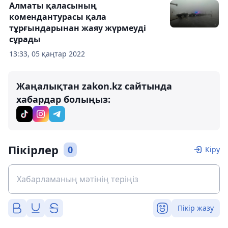
Алматы қаласының
комендантурасы қала
тұрғындарынан жаяу жүрмеуді
сұрады
13:33, 05 қаңтар 2022
Жаңалықтан zakon.kz сайтында
хабардар болыңыз:
Пікірлер
0
Кіру
Пікір жазу