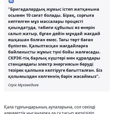
"Бригадалардың жұмыс істеп жатқанына
осымен 10 сағат болады. Бірақ, сорғыға
кептелген мұз массалары процесті
қиындатуда, табиғи құбылыс өз өнерін
салып жатыр, бұған дейін мұндай жағдай
ешқашан болған емес. Тағы төрт баған
бүлінген. Қалыптасқан жағдайларға
байланысты жұмыс түні бойы жалғасады.
СКРЭК-тің барлық күштері мен құралдары
станциядағы электр энергиясын беруді
тезірек қалпына келтіруге бағытталған. Біз
қолымыздан келгеннің бәрін жасаймыз".
Серік Мұхамедиев
Қала тұрғындарының аулаларына, сол секілді
әлеуметтік нысандарға да су тасып жеткізіліп