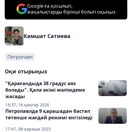
Google-ға қосылып,
жаңалықтарды бірінші болып оқыңыз
Камшат Сатиева
Петропавл
Оқи отырыңыз
"Қарағандыда 38 градус аяз
болады". Қала әкімі мәлімдеме
жасады
19:37, 16 қаңтар 2026
Петропавлда 9 қарашадан бастап
төтенше жағдай режимі енгізіледі
17:47, 08 қараша 2023