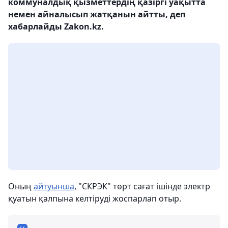
коммуналдық қызметтердің қазіргі уақытта
немен айналысып жатқанын айтты, деп
хабарлайды Zakon.kz.
Оның
айтуынша
, "СКРЭК" төрт сағат ішінде электр
қуатын қалпына келтіруді жоспарлап отыр.