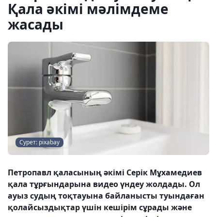
Қала әкімі мәлімдеме
жасады
Сурет: pixabay
Петропавл қаласының әкімі Серік Мұхамедиев
қала тұрғындарына видео үндеу жолдады. Ол
ауыз судың тоқтауына байланысты туындаған
қолайсыздықтар үшін кешірім сұрады және