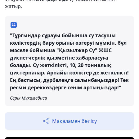
жатыр.
"Тұрғындар сұрауы бойынша су тасушы
көліктердің бару орыны өзгеруі мүмкін, бұл
мәселе бойынша "Қызылжар Су" ЖШС
диспетчерлік қызметіне хабарласуға
болады. Су жеткілікті, 10, 20 тонналық
цистерналар. Арнайы көліктер де жеткілікті!
Ең бастысы, дүрбелеңге салынбаңыздар! Тек
ресми дереккөздерге сенім артыңыздар!"
Серік Мұхамедиев
Мақаламен бөлісу