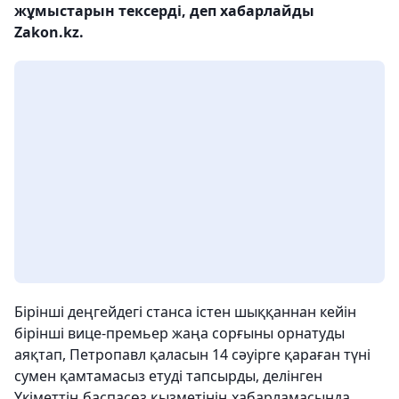
жұмыстарын тексерді, деп хабарлайды
Zakon.kz.
Бірінші деңгейдегі станса істен шыққаннан кейін
бірінші вице-премьер жаңа сорғыны орнатуды
аяқтап, Петропавл қаласын 14 сәуірге қараған түні
сумен қамтамасыз етуді тапсырды, делінген
Үкіметтің баспасөз қызметінің хабарламасында.