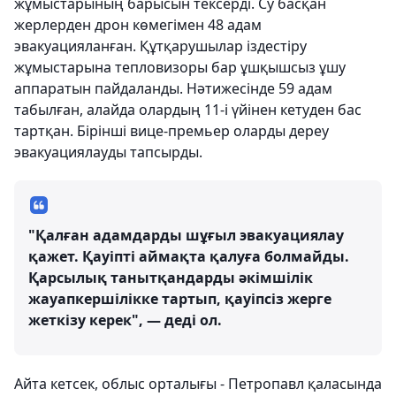
жұмыстарының барысын тексерді. Су басқан
жерлерден дрон көмегімен 48 адам
эвакуацияланған. Құтқарушылар іздестіру
жұмыстарына тепловизоры бар ұшқышсыз ұшу
аппаратын пайдаланды. Нәтижесінде 59 адам
табылған, алайда олардың 11-і үйінен кетуден бас
тартқан. Бірінші вице-премьер оларды дереу
эвакуациялауды тапсырды.
"Қалған адамдарды шұғыл эвакуациялау
қажет. Қауіпті аймақта қалуға болмайды.
Қарсылық танытқандарды әкімшілік
жауапкершілікке тартып, қауіпсіз жерге
жеткізу керек", — деді ол.
Айта кетсек, облыс орталығы - Петропавл қаласында