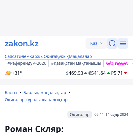
Қаз
Саясат
Әлем
Қаржы
Оқиға
Құқық
Мақалалар
#Референдум-2026
#Қазақстан мақтанышы
+31°
$
469.93
€
541.64
₽
5.71
Басты
Барлық жаңалықтар
Оқиғалар туралы жаңалықтар
Оқиғалар
09:44, 14 сәуір 2024
Роман Скляр: