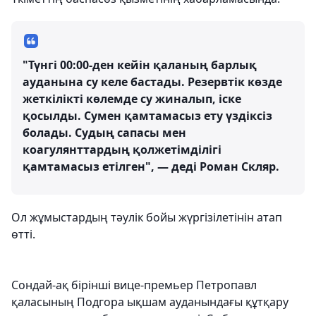
"Түнгі 00:00-ден кейін қаланың барлық
ауданына су келе бастады. Резервтік көзде
жеткілікті көлемде су жиналып, іске
қосылды. Сумен қамтамасыз ету үздіксіз
болады. Судың сапасы мен
коагулянттардың қолжетімділігі
қамтамасыз етілген", — деді Роман Скляр.
Ол жұмыстардың тәулік бойы жүргізілетінін атап
өтті.
Сондай-ақ бірінші вице-премьер Петропавл
қаласының Подгора ықшам ауданындағы құтқару