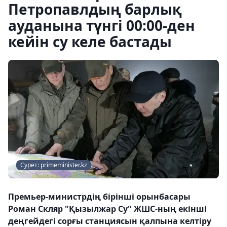
Петропавлдың барлық
ауданына түнгі 00:00-ден
кейін су келе бастады
Сурет: primeminister.kz
Премьер-министрдің бірінші орынбасары
Роман Скляр "Қызылжар Су" ЖШС-ның екінші
деңгейдегі сорғы станциясын қалпына келтіру