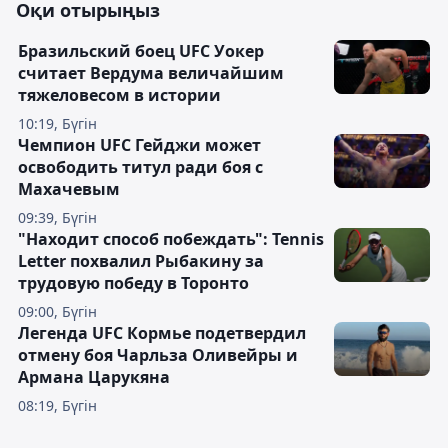
Оқи отырыңыз
Бразильский боец UFC Уокер
считает Вердума величайшим
тяжеловесом в истории
10:19, Бүгін
Чемпион UFC Гейджи может
освободить титул ради боя с
Махачевым
09:39, Бүгін
"Находит способ побеждать": Tennis
Letter похвалил Рыбакину за
трудовую победу в Торонто
09:00, Бүгін
Легенда UFC Кормье подетвердил
отмену боя Чарльза Оливейры и
Армана Царукяна
08:19, Бүгін