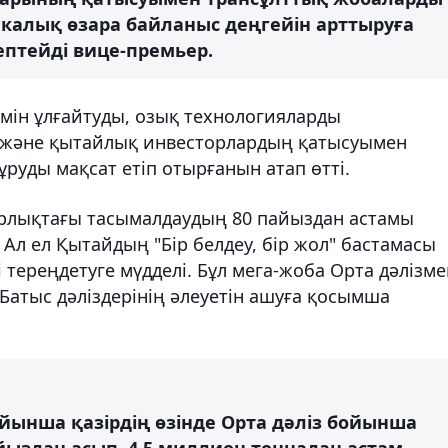
калық өзара байланыс деңгейін арттыруға
есептейді вице-премьер.
емін ұлғайтуды, озық технологияларды
ды және қытайлық инвесторлардың қатысуымен
руды мақсат етіп отырғанын атап өтті.
құрлықтағы тасымалдаудың 80 пайыздан астамы
Ал ел Қытайдың "Бір белдеу, бір жол" бастамасы
тереңдетуге мүдделі. Бұл мега-жоба Орта дәлізме
-Батыс дәліздерінің әлеуетін ашуға қосымша
ынша қазірдің өзінде Орта дәліз бойынша
айыздан асып, 4,5 миллион тоннадан астам