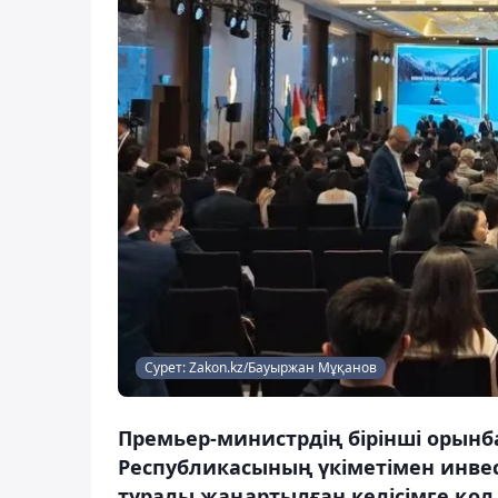
Сурет: Zakon.kz/Бауыржан Мұқанов
Премьер-министрдің бірінші орынб
Республикасының үкіметімен инве
туралы жаңартылған келісімге қол