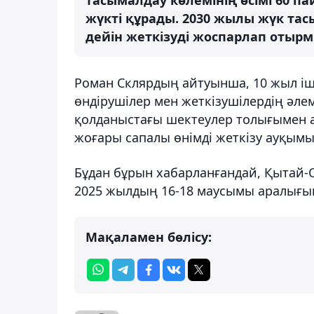
жүкті құрады. 2030 жылы жүк та
дейін жеткізуді жоспарлап отырмы
Роман Склярдың айтуынша, 10 жыл іші
өндірушілер мен жеткізушілердің әлем
қолданыстағы шектеулер толығымен а
жоғары сапалы өнімді жеткізу ауқымы
Бұдан бұрын хабарланғандай, Қытай-О
2025 жылдың 16-18 маусымы аралығын
Мақаламен бөлісу: