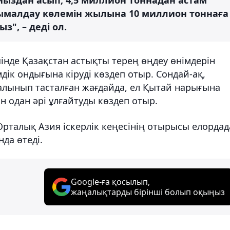
сымалдау көлемін жылына 10 миллион тоннаға
з", – деді ол.
нде Қазақстан астықты терең өңдеу өнімдерін
дік ондығына кіруді көздеп отыр. Сондай-ақ,
лынып тасталған жағдайда, ел Қытай нарығына
н одан әрі ұлғайтуды көздеп отыр.
рталық Азия іскерлік кеңесінің отырысы елордад
да өтеді.
Google-ға қосылып,
жаңалықтарды бірінші болып оқыңыз