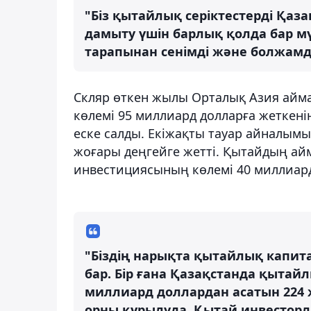
"Біз қытайлық серіктестерді Қаз
дамыту үшін барлық қолда бар м
тарапынан сенімді және болжамды 
Скляр өткен жылы Орталық Азия айм
көлемі 95 миллиард долларға жеткен
еске салды. Екіжақты тауар айналым
жоғары деңгейге жетті. Қытайдың ай
инвестициясының көлемі 40 миллиард
"Біздің нарықта қытайлық капи
бар. Бір ғана Қазақстанда қыта
миллиард доллардан асатын 224
орны құрылуда. Қытай инвестор