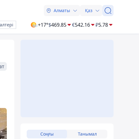
Алматы
Қаз
+17°
$
469.85
€
542.16
₽
5.78
алтері
ат
Соңғы
Танымал