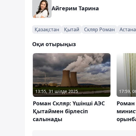
Айгерим Тарина
Қазақстан
Қытай
Скляр Роман
Астана
Оқи отырыңыз
13:55, 31 шілде 2025
17:59, 
Роман Скляр: Үшінші АЭС
Роман 
Қытаймен бірлесіп
минист
салынады
орынб