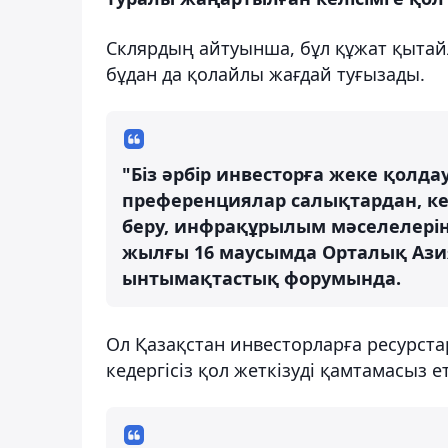
Склярдың айтуынша, бұл құжат қыта
бұдан да қолайлы жағдай туғызады.
"Біз әрбір инвесторға жеке қолда
преференциялар салықтардан, кед
беру, инфрақұрылым мәселелерін 
жылғы 16 маусымда Орталық Азия
ынтымақтастық форумында.
Ол Қазақстан инвесторларға ресурст
кедергісіз қол жеткізуді қамтамасыз е