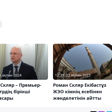
06 ақпан 2024
12:39, 22 ақпан 2023
Скляр – Премьер-
Роман Скляр Екібастұз
рдің бірінші
ЖЭО кімнің есебінен
асары
жөнделетінін айтты