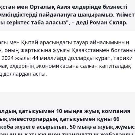
ақстан мен Орталық Азия елдерінде бизнесті
үмкіндіктерді пайдалануға шақырамыз. Үкімет
серіктес таба аласыз", – деді Роман Скляр.
ағы мен Қытай арасындағы тауар айналымының
ін, оның жартысына жуығы Қазақстанмен болғаны
ы 2024 жылы 44 миллиард долларды құрап, тарихи
мақ елдерінің экономикасына салған капиталдық
 доллардан асты.
талдың қатысуымен 10 мыңға жуық компания
йлық инвесторлардың қатысуымен құны 66
 жоба жүзеге асырылып, 50 мыңға жуық жұмыс
ларының қатысуымен трансұлттық жобаларды