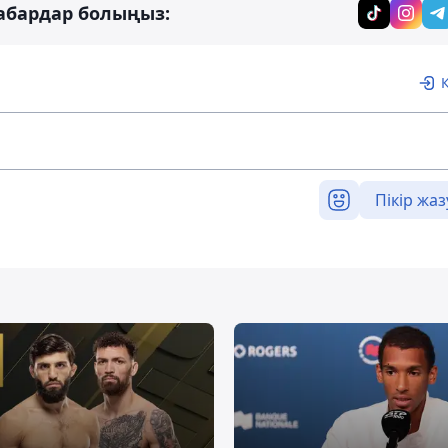
абардар болыңыз:
Пікір жаз