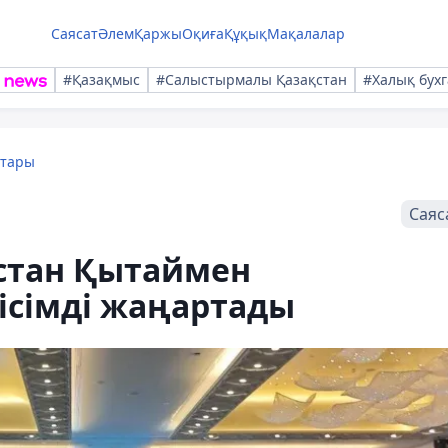
Саясат
Әлем
Қаржы
Оқиға
Құқық
Мақалалар
#Қазақмыс
#Салыстырмалы Қазақстан
#Халық бухг
қтары
Саяс
қстан Қытаймен
ісімді жаңартады