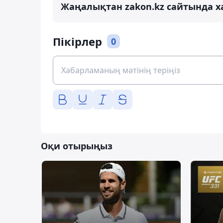
Жаңалықтан zakon.kz сайтында х
Пікірлер
0
Оқи отырыңыз