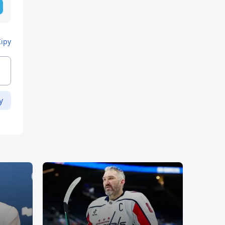
Кіру
у