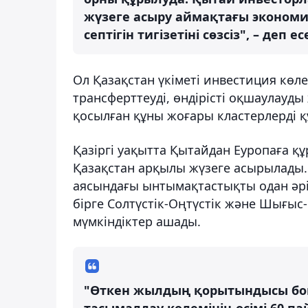
жүзеге асыру аймақтағы экономи
септігін тигізетіні сөзсіз", – деп 
Ол Қазақстан үкіметі инвестиция көл
трансферттеуді, өндірісті оқшаулау
қосылған құны жоғары кластерлерді құ
Қазіргі уақытта Қытайдан Еуропаға 
Қазақстан арқылы жүзеге асырылады. 
аясындағы ынтымақтастықты одан әрі 
бірге Солтүстік-Оңтүстік және Шығыс
мүмкіндіктер ашады.
"Өткен жылдың қорытындысы бой
тасымалдау көлемінің өсімі 60 п