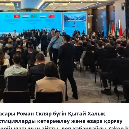
асары Роман Скляр бүгін Қытай Халық
стицияларды көтермелеу және өзара қорғау
 қойылатынын айтты, деп хабарлайды Zakon.k