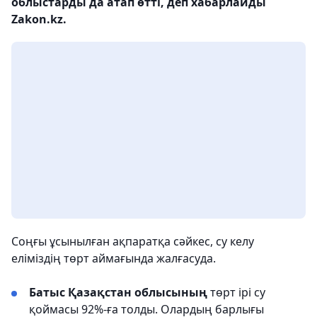
облыстарды да атап өтті, деп хабарлайды
Zakon.kz.
Соңғы ұсынылған ақпаратқа сәйкес, су келу
еліміздің төрт аймағында жалғасуда.
Батыс Қазақстан облысының
төрт ірі су
қоймасы 92%-ға толды. Олардың барлығы