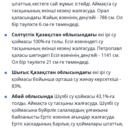
штаттық кестеге сай жұмыс істейді. Аймақта су
тасқынының екінші кезеңі жалғасуда. Орал
қаласындағы Жайық өзенінің деңгейі - 786 см. Ол
бір тәулікте 6 см-ге төмендеді.
Солтүстік Қазақстан облысындағы
екі ірі су
қоймасы 100%-ға толы. Есіл өзеніндегі су
тасқынының екінші кезеңі жалғасуда. Петропавл
қаласы шегіндегі Есіл өзенінің деңгейі - 1141 см.
Ол бір тәулікте 21 см-ге төмендеді.
Шығыс Қазақстан облысындағы
екі ірі су
қоймасы бойынша орташа су жинау көрсеткіші -
83%.
Абай облысында
Шүлбі су қоймасы 43,1%-ға
толды. Аймақта су тасқыны жалғасуда. Шүлбі су
қоймасына бүйірлік салалардың ұлғаюына
байланысты Ертіс өзеніне ағындар жалғасуда.
Ертіс каскадының барлық су қоймалары штаттық