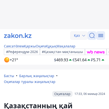
Қаз
Саясат
Әлем
Қаржы
Оқиға
Құқық
Мақалалар
#Референдум-2026
#Қазақстан мақтанышы
+21°
$
469.93
€
541.64
₽
5.71
Басты
Барлық жаңалықтар
Оқиғалар туралы жаңалықтар
Оқиғалар
17:33, 06 мамыр 2024
Қазақстанның қай