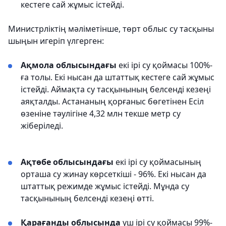
кестеге сай жұмыс істейді.
Министрліктің мәліметінше, төрт облыс су тасқыны
шыңын игеріп үлгерген:
Ақмола облысындағы
екі ірі су қоймасы 100%-
ға толы. Екі нысан да штаттық кестеге сай жұмыс
істейді. Аймақта су тасқынының белсенді кезеңі
аяқталды. Астананың қорғаныс бөгетінен Есіл
өзеніне тәулігіне 4,32 млн текше метр су
жіберіледі.
Ақтөбе облысындағы
екі ірі су қоймасының
орташа су жинау көрсеткіші - 96%. Екі нысан да
штаттық режимде жұмыс істейді. Мұнда су
тасқынының белсенді кезеңі өтті.
Қарағанды облысында
үш ірі су қоймасы 99%-