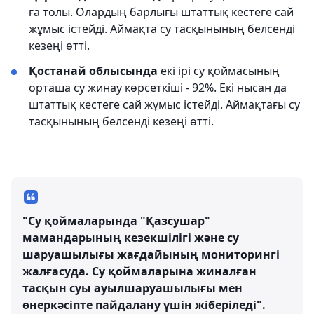
ға толы. Олардың барлығы штаттық кестеге сай
жұмыс істейді. Аймақта су тасқынының белсенді
кезеңі өтті.
Қостанай облысында
екі ірі су қоймасының
орташа су жинау көрсеткіші - 92%. Екі нысан да
штаттық кестеге сай жұмыс істейді. Аймақтағы су
тасқынының белсенді кезеңі өтті.
"Су қоймаларында "Қазсушар"
мамандарының кезекшілігі және су
шаруашылығы жағдайының мониторингі
жалғасуда. Су қоймаларына жиналған
тасқын суы ауылшаруашылығы мен
өнеркәсіпте пайдалану үшін жіберіледі".