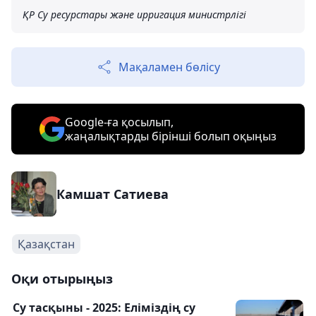
ҚР Су ресурстары және ирригация министрлігі
Мақаламен бөлісу
Google-ға қосылып,
жаңалықтарды бірінші болып оқыңыз
Камшат Сатиева
Қазақстан
Оқи отырыңыз
Су тасқыны - 2025: Еліміздің су