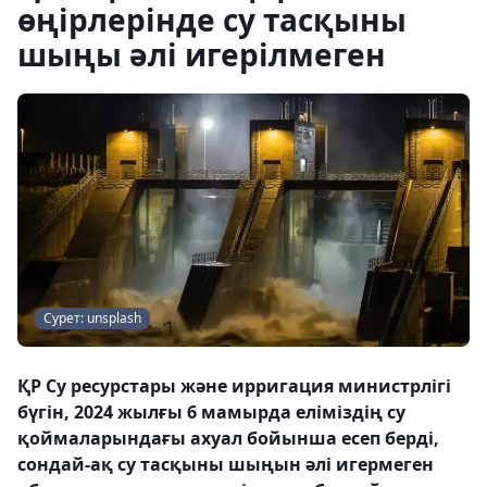
өңірлерінде су тасқыны
шыңы әлі игерілмеген
Сурет: unsplash
ҚР Су ресурстары және ирригация министрлігі
бүгін, 2024 жылғы 6 мамырда еліміздің су
қоймаларындағы ахуал бойынша есеп берді,
сондай-ақ су тасқыны шыңын әлі игермеген