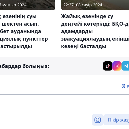
05 мамыр 2024
22:37, 08 сәуір 2024
өзенінің суы
Жайық өзенінде су
і шектен асып,
деңгейі көтерілді: БҚО-д
бет ауданында
адамдарды
ациялық пункттер
эвакуациялаудың екінш
астырылды
кезеңі басталды
абардар болыңыз:
Пікір жаз