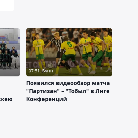
07:51, Бүгін
Появился видеообзор матча
"Партизан" – "Тобыл" в Лиге
оккею
Конференций