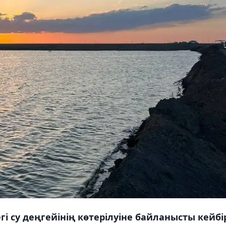
 су деңгейінің көтерілуіне байланысты кейбі