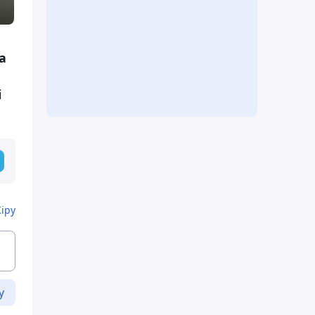
а
і
Кіру
у