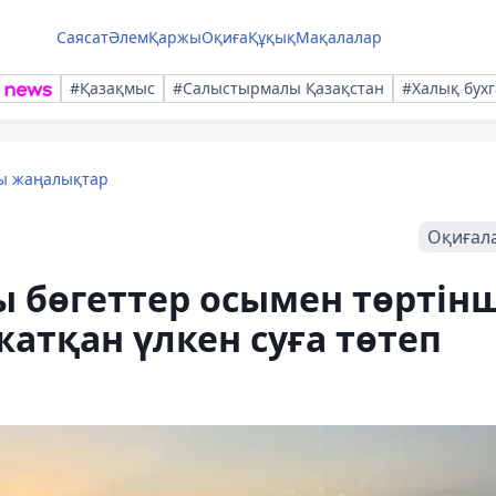
Саясат
Әлем
Қаржы
Оқиға
Құқық
Мақалалар
#Қазақмыс
#Салыстырмалы Қазақстан
#Халық бухг
лы жаңалықтар
Оқиғал
 бөгеттер осымен төртінш
жатқан үлкен суға төтеп