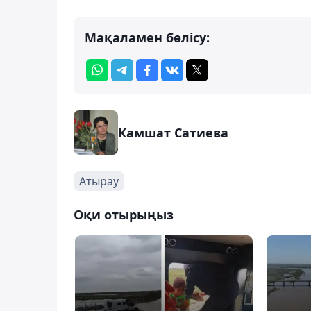
Мақаламен бөлісу:
Камшат Сатиева
Атырау
Оқи отырыңыз