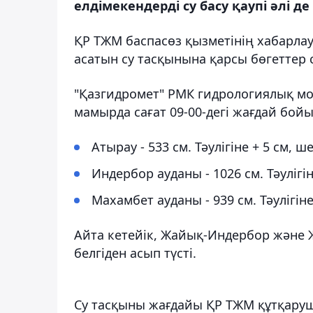
елдімекендерді су басу қаупі әлі д
ҚР ТЖМ баспасөз қызметінің хабарл
асатын су тасқынына қарсы бөгеттер 
"Қазгидромет" РМК гидрологиялық мо
мамырда сағат 09-00-дегі жағдай бой
Атырау - 533 см. Тәулігіне + 5 см, ше
Индербор ауданы - 1026 см. Тәулігін
Махамбет ауданы - 939 см. Тәулігіне
Айта кетейік, Жайық-Индербор және 
белгіден асып түсті.
Су тасқыны жағдайы ҚР ТЖМ құтқар