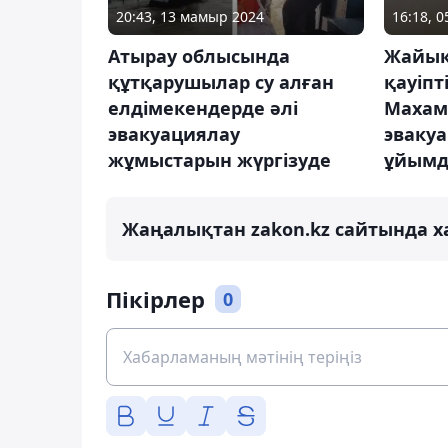
20:43, 13 мамыр 2024
16:18, 
Атырау облысында
Жайық 
құтқарушылар су алған
қауіпт
елдімекендерде әлі
Махам
эвакуациялау
эваку
жұмыстарын жүргізуде
ұйымд
Жаңалықтан zakon.kz сайтында х
Пікірлер
0