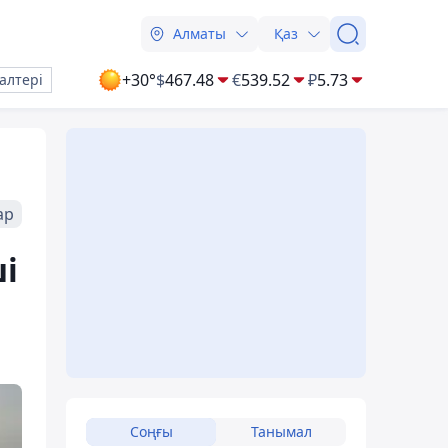
Алматы
Қаз
+30°
$
467.48
€
539.52
₽
5.73
алтері
ар
і
Соңғы
Танымал