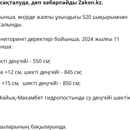
е сақталуда, деп хабарлайды Zakon.kz.
ауынша, өңірде жалпы ұзындығы 520 шақырымнан
салынды.
ниторингі деректері бойынша, 2024 жылғы 11
ынша:
кті деңгейі - 550 см;
е +12 см, шекті деңгейі - 845 см;
 +15 см, шекті деңгейі - 850 см;
Жайық-Махамбет гидропостында су деңгейі шекті
ушыларының бақылауында.