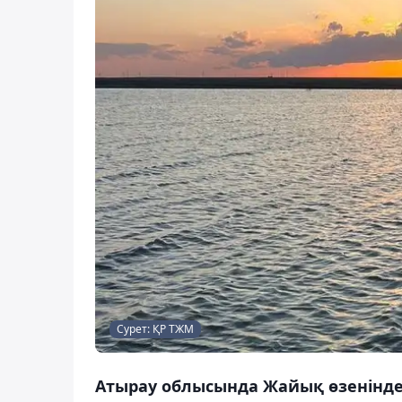
Сурет: ҚР ТЖМ
Атырау облысында Жайық өзеніндегі