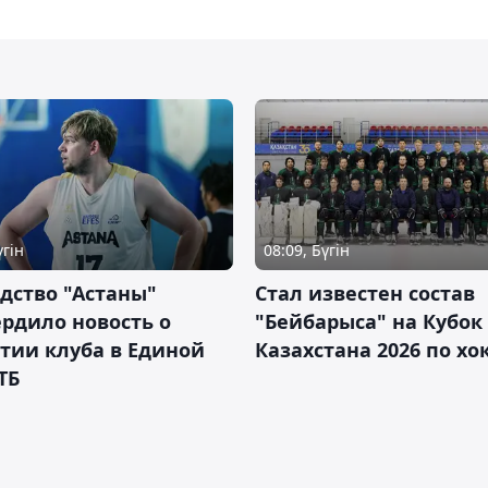
үгін
08:09, Бүгін
дство "Астаны"
Стал известен состав
рдило новость о
"Бейбарыса" на Кубок
тии клуба в Единой
Казахстана 2026 по х
ТБ