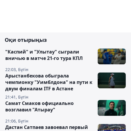
Оқи отырыңыз
"Каспий" и "Улытау" сыграли
вничью в матче 21-го тура КПЛ
22:03, Бүгін
Арыстанбекова обыграла
чемпионку "Уимблдона" на пути к
двум финалам ITF в Астане
21:41, Бүгін
Самат Смаков официально
возглавил "Атырау"
21:06, Бүгін
Дастан Сатпаев завоевал первый