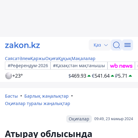
Қаз
Саясат
Әлем
Қаржы
Оқиға
Құқық
Мақалалар
#Референдум-2026
#Қазақстан мақтанышы
+23°
$
469.93
€
541.64
₽
5.71
Басты
Барлық жаңалықтар
Оқиғалар туралы жаңалықтар
Оқиғалар
09:49, 23 мамыр 2024
Атырау облысында