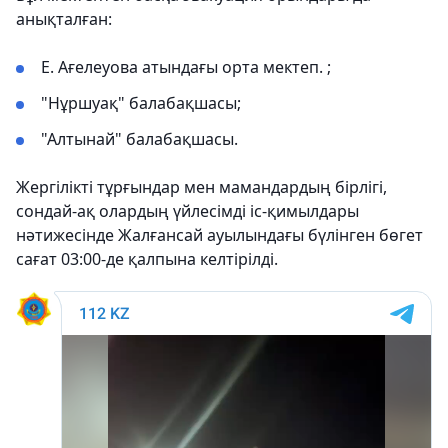
анықталған:
Е. Ағелеуова атындағы орта мектеп. ;
"Нұршуақ" балабақшасы;
"Алтынай" балабақшасы.
Жергілікті тұрғындар мен мамандардың бірлігі,
сондай-ақ олардың үйлесімді іс-қимылдары
нәтижесінде Жалғансай ауылындағы бүлінген бөгет
сағат 03:00-де қалпына келтірілді.