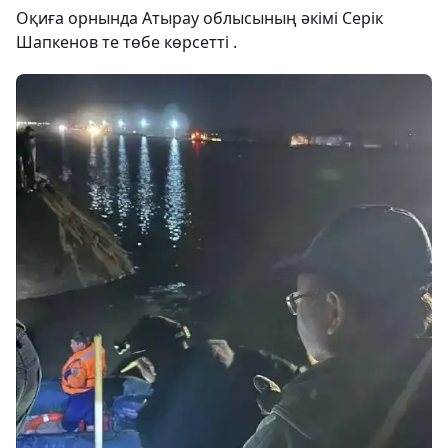
Оқиға орнында Атырау облысының әкімі Серік
Шапкенов те төбе көрсетті .