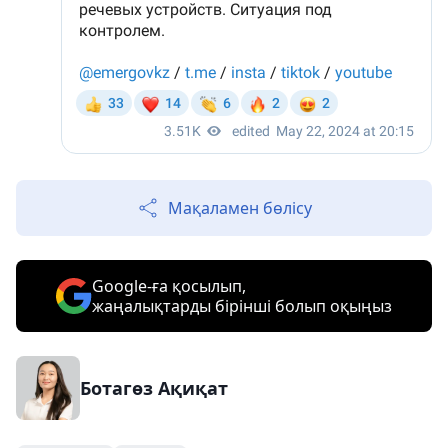
Мақаламен бөлісу
Google-ға қосылып,
жаңалықтарды бірінші болып оқыңыз
Ботагөз Ақиқат