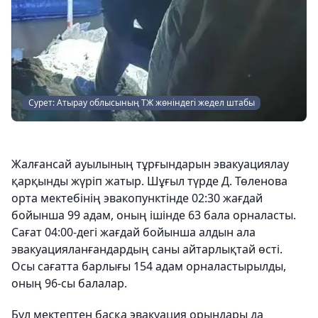
Сурет: Атырау облысының ТЖ жөніндегі жедел штабы
Жалғансай ауылының тұрғындарын эвакуациялау
қарқынды жүріп жатыр. Шұғыл түрде Д. Төленова
орта мектебінің эвакопунктінде 02:30 жағдай
бойынша 99 адам, оның ішінде 63 бала орналасты.
Сағат 04:00-дегі жағдай бойынша алдын ала
эвакуацияланғандардың саны айтарлықтай өсті.
Осы сағатта барлығы 154 адам орналастырылды,
оның 96-сы балалар.
Бұл мектептен басқа эвакуация орындары да