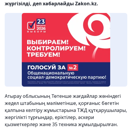
жүргізілді, деп хабарлайды Zakon.kz.
Атырау облысының Төтенше жағдайлар жөніндегі
жедел штабының мәліметінше, қорғаныс бөгетін
қалпына келтіру жұмыстарына ТЖД құтқарушылары,
жергілікті тұрғындар, еріктілер, әскери
қызметкерлер және 35 техника жұмылдырылған.