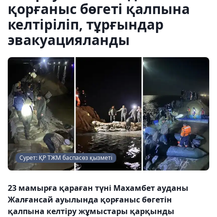
қорғаныс бөгеті қалпына
келтіріліп, тұрғындар
эвакуацияланды
Сурет: ҚР ТЖМ баспасөз қызметі
23 мамырға қараған түні Махамбет ауданы
Жалғансай ауылында қорғаныс бөгетін
қалпына келтіру жұмыстары қарқынды