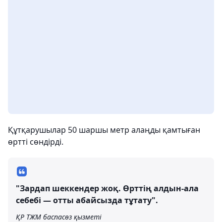
Құтқарушылар 50 шаршы метр алаңды қамтыған
өртті сөндірді.
"Зардап шеккендер жоқ. Өрттің алдын-ала
себебі — отты абайсызда тұтату".
ҚР ТЖМ баспасөз қызметі