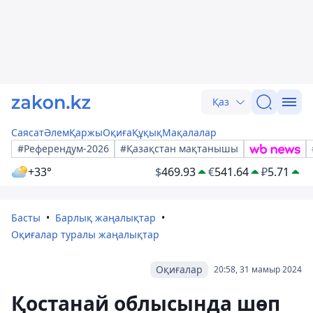
Қаз
Саясат
Әлем
Қаржы
Оқиға
Құқық
Мақалалар
#Референдум-2026
#Қазақстан мақтанышы
+33°
$
469.93
€
541.64
₽
5.71
Басты
Барлық жаңалықтар
Оқиғалар туралы жаңалықтар
Оқиғалар
20:58, 31 мамыр 2024
Қостанай облысында шөп