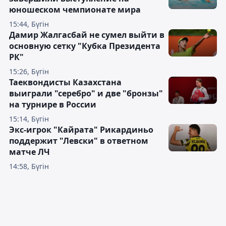
юношеском чемпионате мира
15:44, Бүгін
Дамир Жалгасбай не сумел выйти в
основную сетку "Кубка Президента
РК"
15:26, Бүгін
Таеквондисты Казахстана
выиграли "серебро" и две "бронзы"
на турнире в России
15:14, Бүгін
Экс-игрок "Кайрата" Рикардиньо
поддержит "Левски" в ответном
матче ЛЧ
14:58, Бүгін