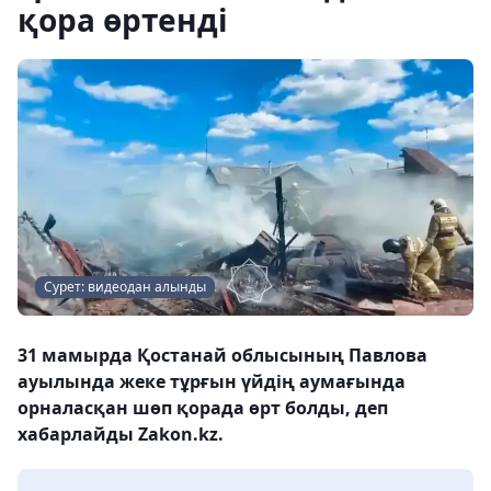
қора өртенді
Сурет: видеодан алынды
31 мамырда Қостанай облысының Павлова
ауылында жеке тұрғын үйдің аумағында
орналасқан шөп қорада өрт болды, деп
хабарлайды Zakon.kz.