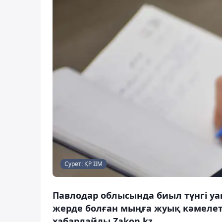
Сурет: ҚР ІІМ
Павлодар облысында биыл түнгі уақ
жерде болған мыңға жуық кәмелет
хабарлайды Zakon.kz.