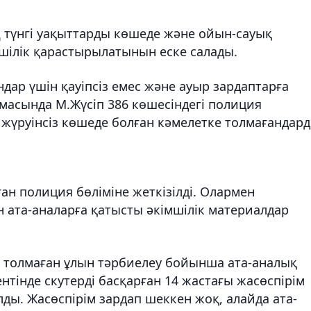
 түнгі уақыттарды көшеде және ойын-сауық
ілік қарастырылатынын еске салады.
дар үшін қауіпсіз емес және ауыр зардаптарға
амасында М.Жүсіп 386 көшесіндегі полиция
п жүруінсіз көшеде болған кәмелетке толмағандар
н полиция бөліміне жеткізілді. Олармен
 ата-аналарға қатысты әкімшілік материалдар
е толмаған ұлын тәрбиелеу бойынша ата-аналық
нтінде скутерді басқарған 14 жастағы жасөспірім
ды. Жасөспірім зардап шеккен жоқ, алайда ата-