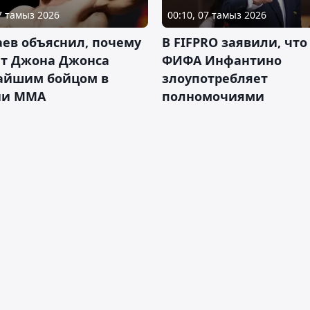
07 тамыз 2026
00:10, 07 тамыз 2026
ев объяснил, почему
В FIFPRO заявили, что
ет Джона Джонса
ФИФА Инфантино
айшим бойцом в
злоупотребляет
ии ММА
полномочиями