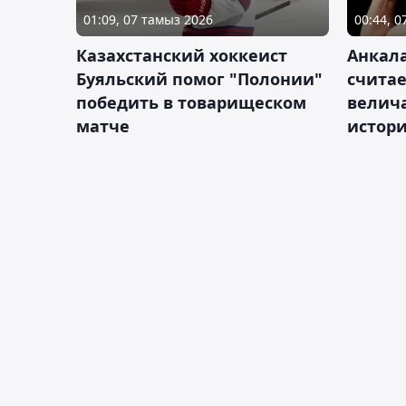
01:09, 07 тамыз 2026
00:44, 
Казахстанский хоккеист
Анкала
Буяльский помог "Полонии"
счита
победить в товарищеском
велич
матче
истор