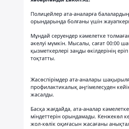
Полицейлер ата-аналарға балалардың
орындарында болғаны үшін жауапкерш
Мұндай серуендер кәмелетке толмаған
әкелуі мүмкін. Мысалы, сағат 00:00 ш
қызметкерлері заңды өкілдерінің ері
тоқтатты.
Жасөспірімдер ата-аналары шақырылға
профилактикалық әңгімелесуден кейін
жасалды.
Басқа жағдайда, ата-аналар кәмелетк
міндеттерін орындамады. Кенжекөл ке
жол-көлік оқиғасын жасағаны анықтал