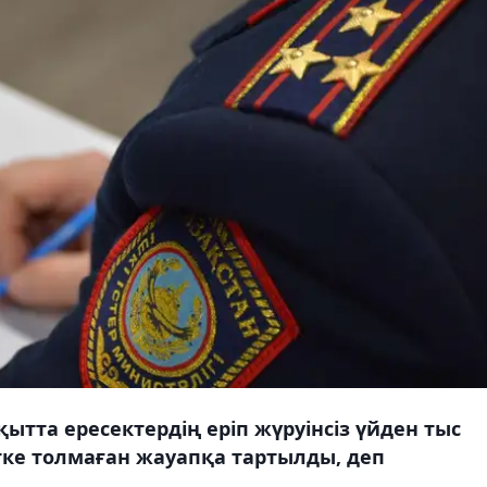
ытта ересектердің еріп жүруінсіз үйден тыс
ке толмаған жауапқа тартылды, деп