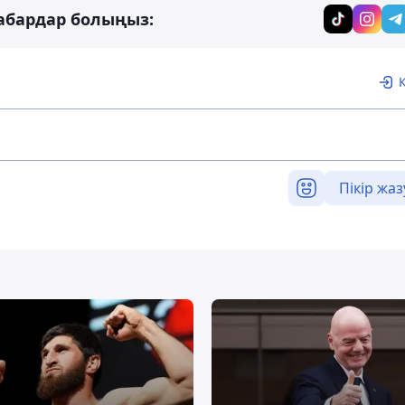
абардар болыңыз:
Пікір жаз