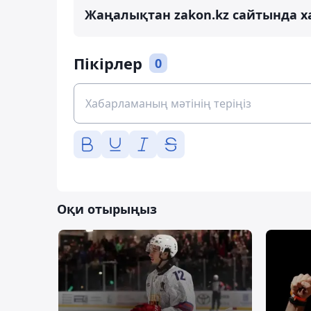
Жаңалықтан zakon.kz сайтында х
Пікірлер
0
Оқи отырыңыз