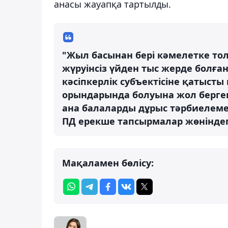
анасы жауапқа тартылды.
"Жыл басынан бері кәмелетке тол
жүруінсіз үйден тыс жерде болға
кәсіпкерлік субъектісіне қатыст
орындарында болуына жол бергені
ана балаларды дұрыс тәрбиелемег
ПД ерекше тапсырмалар жөніндег
Мақаламен бөлісу: