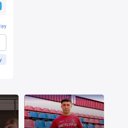
Кіру
у