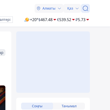
Алматы
Қаз
+20°
$
467.48
€
539.52
₽
5.73
алтері
ар
Соңғы
Танымал