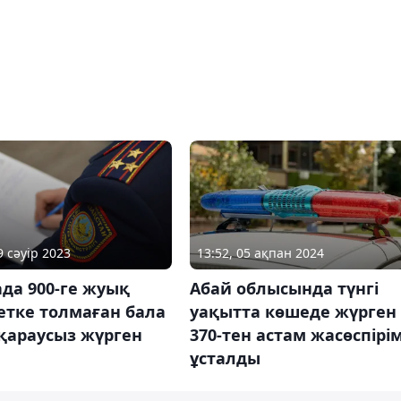
9 сәуір 2023
13:52, 05 ақпан 2024
да 900-ге жуық
Абай облысында түнгі
етке толмаған бала
уақытта көшеде жүрген
қараусыз жүрген
370-тен астам жасөспірі
ұсталды