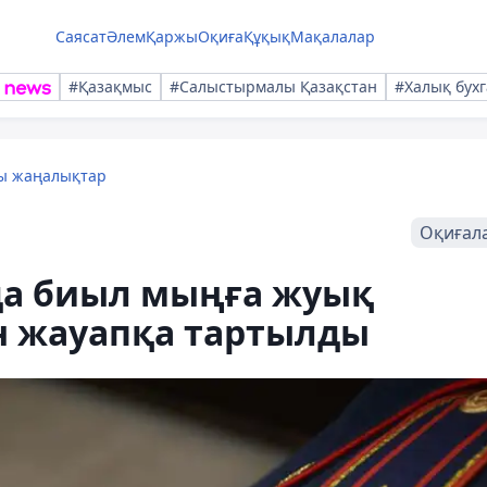
Саясат
Әлем
Қаржы
Оқиға
Құқық
Мақалалар
#Қазақмыс
#Салыстырмалы Қазақстан
#Халық бухг
лы жаңалықтар
Оқиғал
да биыл мыңға жуық
н жауапқа тартылды