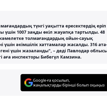
мағандардың түнгі уақытта ересектердің еріп
ны үшін 1007 заңды өкіл жауапқа тартылды. 48
ы кәмелетке толмағандардың ойын-сауық
 үшін әкімшілік хаттамалар жасалды. 316 ата
ені үшін жазаланды", – деді Павлодар облыс
і аға инспекторы Бибегүл Камзина.
Google-ға қосылып,
жаңалықтарды бірінші болып оқыңыз