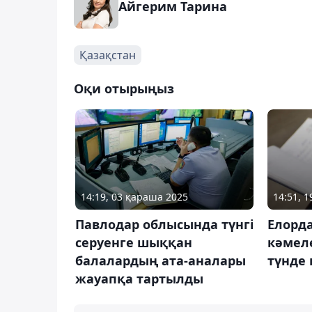
Айгерим Тарина
Қазақстан
Оқи отырыңыз
14:19, 03 қараша 2025
14:51, 1
Павлодар облысында түнгі
Елорда
серуенге шыққан
кәмел
балалардың ата-аналары
түнде 
жауапқа тартылды