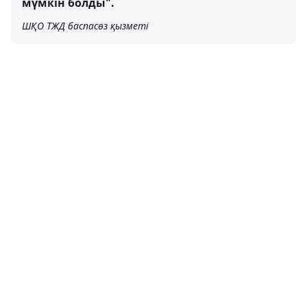
мүмкін болды".
ШҚО ТЖД баспасөз қызметі