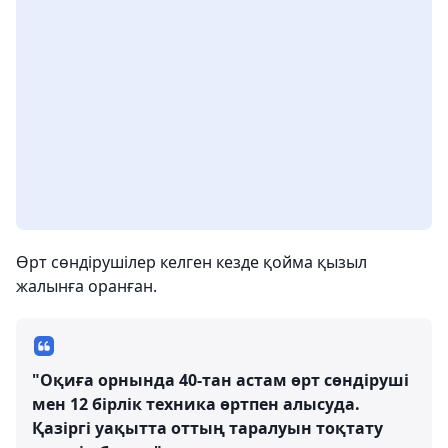
Өрт сөндірушілер келген кезде қойма қызыл
жалынға оранған.
"Оқиға орнында 40-тан астам өрт сөндіруші
мен 12 бірлік техника өртпен алысуда.
Қазіргі уақытта оттың таралуын тоқтату