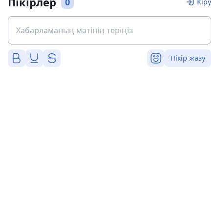
Пікірлер
0
Кіру
Пікір жазу