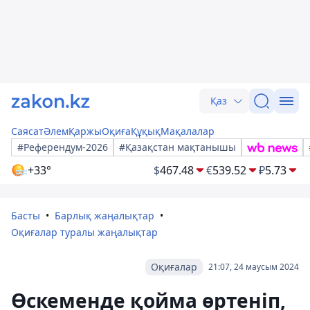
Қаз
Саясат
Әлем
Қаржы
Оқиға
Құқық
Мақалалар
#Референдум-2026
#Қазақстан мақтанышы
+33°
$
467.48
€
539.52
₽
5.73
Басты
Барлық жаңалықтар
Оқиғалар туралы жаңалықтар
Оқиғалар
21:07, 24 маусым 2024
Өскеменде қойма өртеніп,