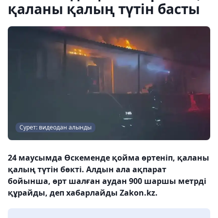
қаланы қалың түтін басты
Сурет: видеодан алынды
24 маусымда Өскеменде қойма өртеніп, қаланы
қалың түтін бөкті. Алдын ала ақпарат
бойынша, өрт шалған аудан 900 шаршы метрді
құрайды, деп хабарлайды Zakon.kz.