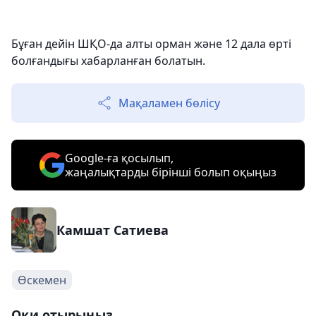
Бұған дейін ШҚО-да алты орман және 12 дала өрті
болғандығы хабарланған болатын.
Мақаламен бөлісу
Google-ға қосылып,
жаңалықтарды бірінші болып оқыңыз
Камшат Сатиева
Өскемен
Оқи отырыңыз