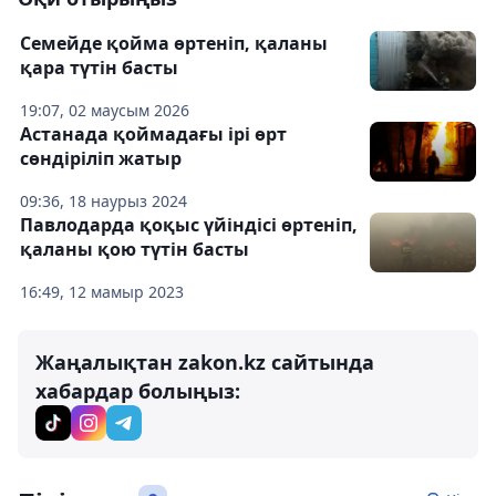
Семейде қойма өртеніп, қаланы
қара түтін басты
19:07, 02 маусым 2026
Астанада қоймадағы ірі өрт
сөндіріліп жатыр
09:36, 18 наурыз 2024
Павлодарда қоқыс үйіндісі өртеніп,
қаланы қою түтін басты
16:49, 12 мамыр 2023
Жаңалықтан zakon.kz сайтында
хабардар болыңыз: