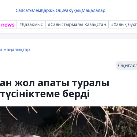
Саясат
Әлем
Қаржы
Оқиға
Құқық
Мақалалар
#Қазақмыс
#Салыстырмалы Қазақстан
#Халық бухг
лы жаңалықтар
Оқиғал
қан жол апаты туралы
үсініктеме берді