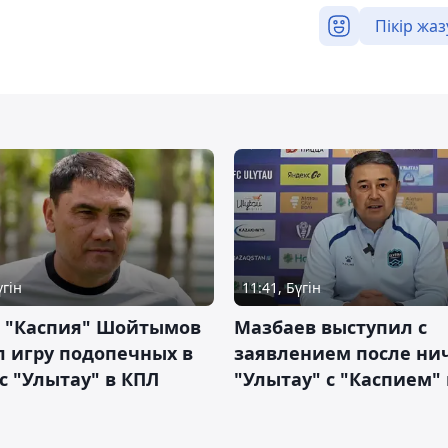
Пікір жаз
үгін
11:41, Бүгін
р "Каспия" Шойтымов
Мазбаев выступил с
 игру подопечных в
заявлением после ни
с "Улытау" в КПЛ
"Улытау" с "Каспием"