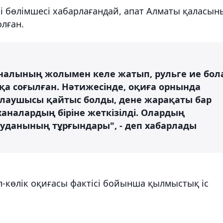
ші бөлімшесі хабарлағандай, апат Алматы қаласын
олған.
каналының жолымен келе жатып, рульге ие бол
қа соғылған. Нәтижесінде, оқиға орнында
жолаушысы қайтыс болды, дене жарақаты бар
аналардың біріне жеткізілді. Олардың
уданының тұрғындары", - деп хабарлады
л-көлік оқиғасы фактісі бойынша қылмыстық іс