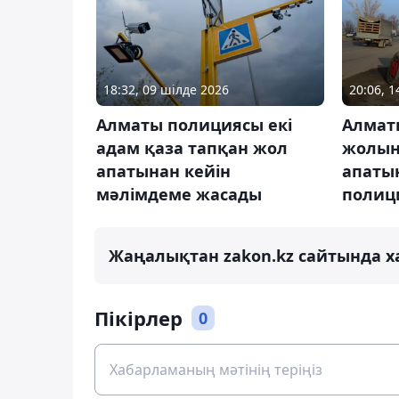
18:32, 09 шілде 2026
20:06, 
Алматы полициясы екі
Алмат
адам қаза тапқан жол
жолын
апатынан кейін
апаты
мәлімдеме жасады
полици
Жаңалықтан zakon.kz сайтында х
Пікірлер
0