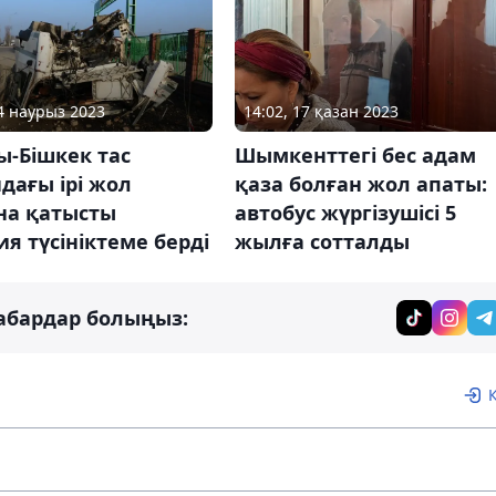
14 наурыз 2023
14:02, 17 қазан 2023
ы-Бішкек тас
Шымкенттегі бес адам
дағы ірі жол
қаза болған жол апаты:
на қатысты
автобус жүргізушісі 5
я түсініктеме берді
жылға сотталды
абардар болыңыз: