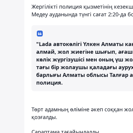
Жергілікті полиция қызметінің кезек
Медеу ауданында түнгі сағат 2:20-да б
"Lada автокөлігі Үлкен Алматы 
алмай, жол жиегіне шығып, ағаш
көлік жүргізушісі мен оның үш 
тағы бір жолаушы қаладағы аурух
барлығы Алматы облысы Талғар а
полиция.
Төрт адамның өліміне әкеп соққан жо
қозғалды.
Сараптама тағайындалды.