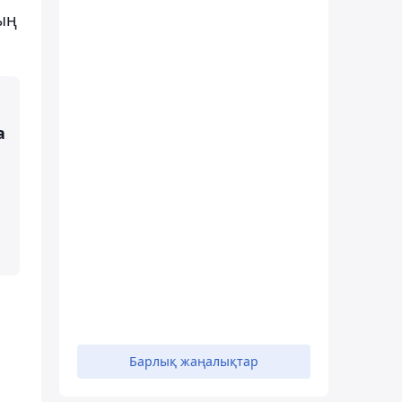
ың
а
Барлық жаңалықтар