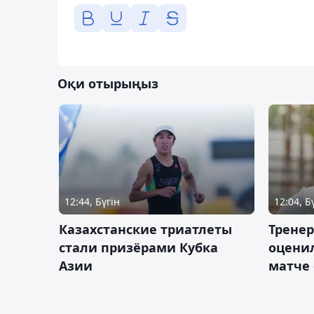
Оқи отырыңыз
12:44, Бүгін
12:04, Б
Казахстанские триатлеты
Трене
стали призёрами Кубка
оценил
Азии
матче 