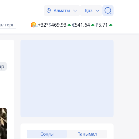
Алматы
Қаз
+32°
$
469.93
€
541.64
₽
5.71
алтері
ар
Соңғы
Танымал