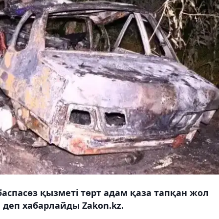
аспасөз қызметі төрт адам қаза тапқан жол
, деп хабарлайды Zakon.kz.