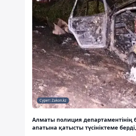
Сурет: Zakon.kz
Алматы полиция департаментінің б
апатына қатысты түсініктеме берді