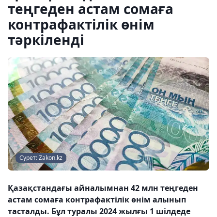
теңгеден астам сомаға
контрафактілік өнім
тәркіленді
Сурет: Zakon.kz
Қазақстандағы айналымнан 42 млн теңгеден
астам сомаға контрафактілік өнім алынып
тасталды. Бұл туралы 2024 жылғы 1 шілдеде