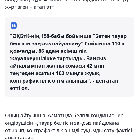
жүргізгенін атап өтті.
"ӘҚБтК-нің 158-бабы бойынша "Бөтен тауар
белгісін заңсыз пайдалану" бойынша 110 іс
қозғалды, 86 адам әкімшілік
жауапкершілікке тартылды. Заңсыз
айналымнан жалпы сомасы 42 млн
теңгеден асатын 102 мыңға жуық
контрафактілік өнім алынды", - деп атап
өтті ол.
Оның айтуынша, Алматыда белгілі кондиционер
өндірушісінің тауар белгісін заңсыз пайдалана
отырып, контрафактілік өнімді ауқымды сату фактісі
анықталған.