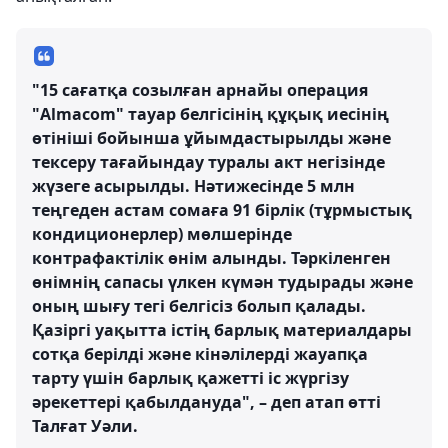
"15 сағатқа созылған арнайы операция
"Almacom" тауар белгісінің құқық иесінің
өтініші бойынша ұйымдастырылды және
тексеру тағайындау туралы акт негізінде
жүзеге асырылды. Нәтижесінде 5 млн
теңгеден астам сомаға 91 бірлік (тұрмыстық
кондиционерлер) мөлшерінде
контрафактілік өнім алынды. Тәркіленген
өнімнің сапасы үлкен күмән тудырады және
оның шығу тегі белгісіз болып қалады.
Қазіргі уақытта істің барлық материалдары
сотқа берілді және кінәлілерді жауапқа
тарту үшін барлық қажетті іс жүргізу
әрекеттері қабылдануда", – деп атап өтті
Талғат Уәли.