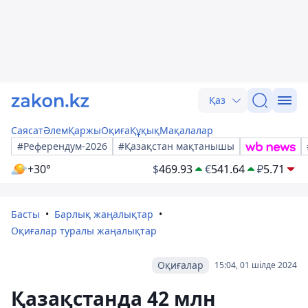
Қаз
Саясат
Әлем
Қаржы
Оқиға
Құқық
Мақалалар
#Референдум-2026
#Қазақстан мақтанышы
+30°
$
469.93
€
541.64
₽
5.71
Басты
Барлық жаңалықтар
Оқиғалар туралы жаңалықтар
Оқиғалар
15:04, 01 шілде 2024
Қазақстанда 42 млн