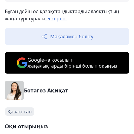
Бұған дейін ол қазақстандықтарды алаяқтықтың
жаңа түрі туралы
ескертті.
Мақаламен бөлісу
Google-ға қосылып,
жаңалықтарды бірінші болып оқыңыз
Ботагөз Ақиқат
Қазақстан
Оқи отырыңыз