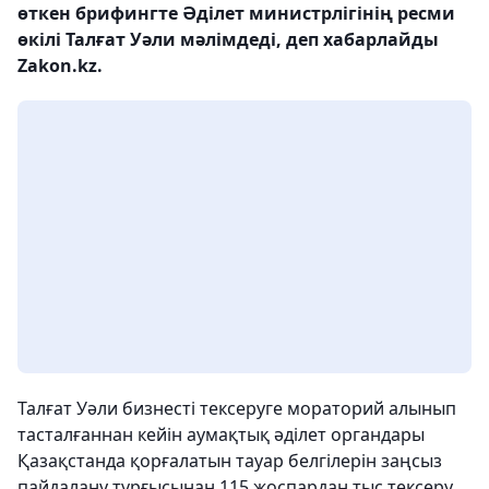
өткен брифингте Әділет министрлігінің ресми
өкілі Талғат Уәли мәлімдеді, деп хабарлайды
Zakon.kz.
Талғат Уәли бизнесті тексеруге мораторий алынып
тасталғаннан кейін аумақтық әділет органдары
Қазақстанда қорғалатын тауар белгілерін заңсыз
пайдалану тұрғысынан 115 жоспардан тыс тексеру