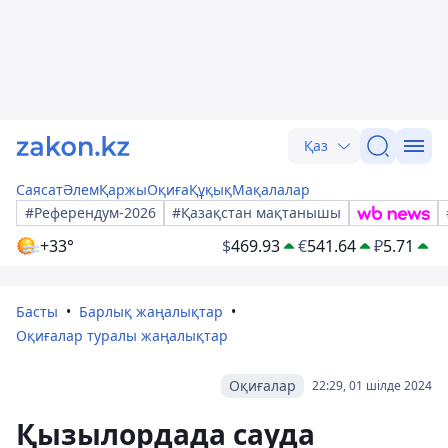
Қаз
Саясат
Әлем
Қаржы
Оқиға
Құқық
Мақалалар
#Референдум-2026
#Қазақстан мақтанышы
+33°
$
469.93
€
541.64
₽
5.71
Басты
Барлық жаңалықтар
Оқиғалар туралы жаңалықтар
Оқиғалар
22:29, 01 шілде 2024
Қызылордада сауда