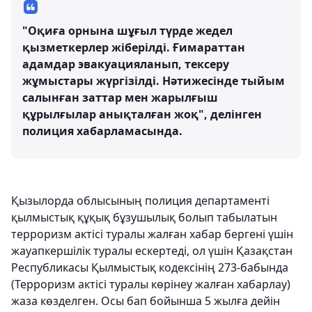
"Оқиға орнына шұғыл түрде жедел
қызметкерлер жіберілді. Ғимараттан
адамдар эвакуацияланып, тексеру
жұмыстары жүргізілді. Нәтижесінде тыйым
салынған заттар мен жарылғыш
құрылғылар анықталған жоқ", делінген
полиция хабарламасында.
Қызылорда облысының полиция департаменті
қылмыстық құқық бұзушылық болып табылатын
терроризм актісі туралы жалған хабар бергені үшін
жауапкершілік туралы ескертеді, ол үшін Қазақстан
Республикасы Қылмыстық кодексінің 273-бабында
(Терроризм актiсi туралы көрiнеу жалған хабарлау)
жаза көзделген. Осы бап бойынша 5 жылға дейін