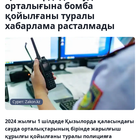
орталығына бомба
қойылғаны туралы
хабарлама расталмады
Сурет: Zakon.kz
2024 жылғы 1 шілдеде Қызылорда қаласындағы
сауда орталықтарының бірінде жарылғыш
құрылғы қойылғаны туралы полицияға