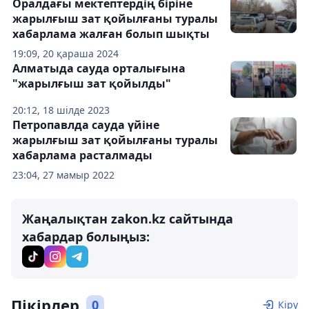
Оралдағы мектептердің біріне
жарылғыш зат қойылғаны туралы
хабарлама жалған болып шықты
19:09, 20 қараша 2024
Алматыда сауда орталығына
"жарылғыш зат қойылды"
20:12, 18 шілде 2023
Петропавлда сауда үйіне
жарылғыш зат қойылғаны туралы
хабарлама расталмады
23:04, 27 мамыр 2022
Жаңалықтан zakon.kz сайтында
хабардар болыңыз:
Пікірлер
0
Кіру