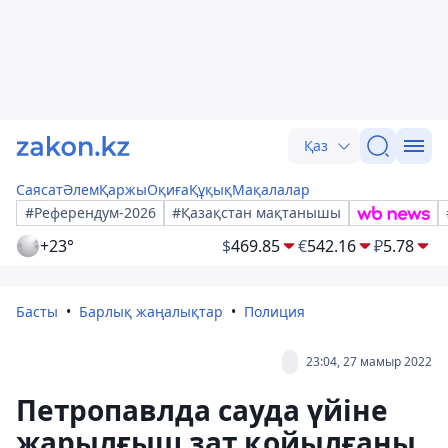
Қаз
Саясат
Әлем
Қаржы
Оқиға
Құқық
Мақалалар
#Референдум-2026
#Қазақстан мақтанышы
+23°
$
469.85
€
542.16
₽
5.78
Басты
Барлық жаңалықтар
Полиция
23:04, 27 мамыр 2022
Петропавлда сауда үйіне
жарылғыш зат қойылғаны