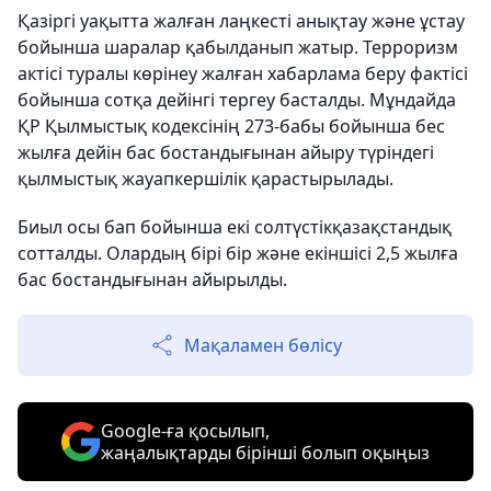
Қазіргі уақытта жалған лаңкесті анықтау және ұстау
бойынша шаралар қабылданып жатыр. Терроризм
актісі туралы көрінеу жалған хабарлама беру фактісі
бойынша сотқа дейінгі тергеу басталды. Мұндайда
ҚР Қылмыстық кодексінің 273-бабы бойынша бес
жылға дейін бас бостандығынан айыру түріндегі
қылмыстық жауапкершілік қарастырылады.
Биыл осы бап бойынша екі солтүстікқазақстандық
сотталды. Олардың бірі бір және екіншісі 2,5 жылға
бас бостандығынан айырылды.
Мақаламен бөлісу
Google-ға қосылып,
жаңалықтарды бірінші болып оқыңыз