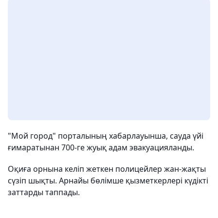
"Мой город" порталының хабарлауынша, сауда үйі
ғимаратынан 700-ге жуық адам эвакуацияланды.
Оқиға орнына келіп жеткен полицейлер жан-жақты
сүзіп шықты. Арнайы бөлімше қызметкерлері күдікті
заттарды таппады.