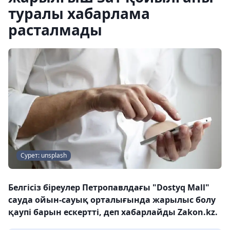
туралы хабарлама
расталмады
Сурет: unsplash
Белгісіз біреулер Петропавлдағы "Dostyq Mаll"
сауда ойын-сауық орталығында жарылыс болу
қаупі барын ескертті, деп хабарлайды Zakon.kz.