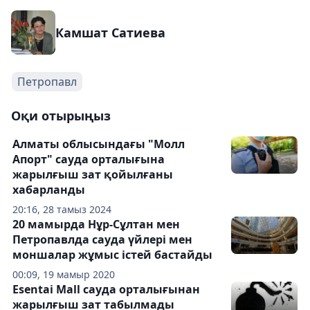
Камшат Сатиева
Петропавл
Оқи отырыңыз
Алматы облысындағы "Молл
Апорт" сауда орталығына
жарылғыш зат қойылғаны
хабарланды
20:16, 28 тамыз 2024
20 мамырда Нұр-Сұлтан мен
Петропавлда сауда үйлері мен
моншалар жұмыс істей бастайды
00:09, 19 мамыр 2020
Esentai Mall сауда орталығынан
жарылғыш зат табылмады