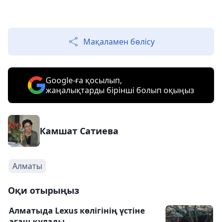
Мақаламен бөлісу
Google-ға қосылып,
жаңалықтарды бірінші болып оқыңыз
Камшат Сатиева
Алматы
Оқи отырыңыз
Алматыда Lexus көлігінің үстіне
ағаш құлады