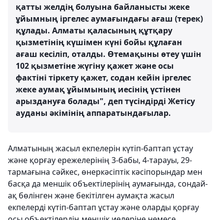
қатты желдің болуына байланысты жеке
ұйымның іргелес аумағындағы ағаш (терек)
құлады. Алматы қаласының құтқару
қызметінің күшімен күні бойы құлаған
ағаш кесіліп, оталды. Өтемақыны өтеу үшін
102 қызметіне жүгіну қажет және осы
фактіні тіркету қажет, содан кейін іргелес
жеке аумақ ұйымының иесінің үстінен
арыздануға болады", деп түсіндірді Жетісу
ауданы әкімінің аппаратындағылар.
Алматының жасыл екпелерін күтіп-баптап ұстау
және қорғау ережелерінің 3-бабы, 4-тарауы, 29-
тармағына сәйкес, өнеркәсіптік кәсіпорындар мен
басқа да меншік объектілерінің аумағында, сондай-
ақ бөлінген және бекітілген аумақта жасыл
екпелерді күтіп-баптап ұстау және оларды қорғау
осы объектілердің меншік иелеріне немесе