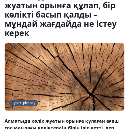
жуатын орынға құлап, бір
көлікті басып қалды –
мұндай жағдайда не істеу
керек
Сурет: pixabay
Алматыда көлік жуатын орынға құлаған ағаш
сол маңдағы көліктердің бірін іліп кетті, деп