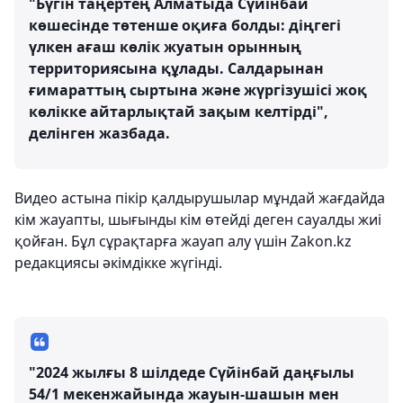
"Бүгін таңертең Алматыда Сүйінбай
көшесінде төтенше оқиға болды: діңгегі
үлкен ағаш көлік жуатын орынның
территориясына құлады. Салдарынан
ғимараттың сыртына және жүргізушісі жоқ
көлікке айтарлықтай зақым келтірді",
делінген жазбада.
Видео астына пікір қалдырушылар мұндай жағдайда
кім жауапты, шығынды кім өтейді деген сауалды жиі
қойған. Бұл сұрақтарға жауап алу үшін Zakon.kz
редакциясы әкімдікке жүгінді.
"2024 жылғы 8 шілдеде Сүйінбай даңғылы
54/1 мекенжайында жауын-шашын мен