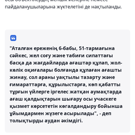
пайдаланушыларына жүктелетіні де нақтыланды.
"Аталған ереженің 6-бабы, 51-тармағына
сәйкес, жел соғу және табиғи сипаттағы
басқа да жағдайларда ағаштар құлап, жол-
көлік оқиғалары болғанда құлаған ағашты
жинау, сол араны уақтылы тазарту және
ғимараттарға, құрылыстарға, көп қабатты
тұрғын үйлерге іргелес жатқан аумақтарда
ағаш қалдықтарын шығару осы учаскеге
қызмет көрсететін көгалдандыру бойынша
ұйымдармен жүзеге асырылады", - деп
толықтырды аудан әкімдігі.