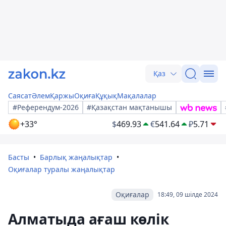
Қаз
Саясат
Әлем
Қаржы
Оқиға
Құқық
Мақалалар
#Референдум-2026
#Қазақстан мақтанышы
+33°
$
469.93
€
541.64
₽
5.71
Басты
Барлық жаңалықтар
Оқиғалар туралы жаңалықтар
Оқиғалар
18:49, 09 шілде 2024
Алматыда ағаш көлік