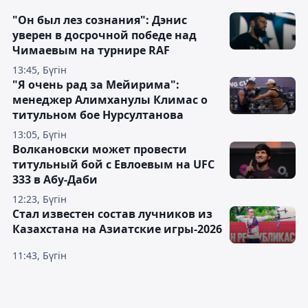
"Он был лез сознания": Дэнис
уверен в досрочной победе над
Чимаевым на турнире RAF
13:45, Бүгін
"Я очень рад за Мейирима":
менеджер Алимханулы Климас о
титульном бое Нурсултанова
13:05, Бүгін
Волкановски может провести
титульный бой с Евлоевым на UFC
333 в Абу-Даби
12:23, Бүгін
Стал известен состав лучников из
Казахстана на Азиатские игры-2026
11:43, Бүгін