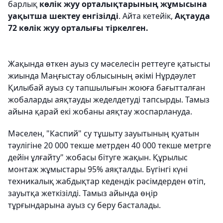
барлық
көлік жуу орталықтарының жұмысына
уақытша шектеу енгізілді
. Айта кетейік,
Ақтауда
72 көлік жуу орталығы тіркелген.
Жақында өткен ауыз су мәселесін реттеуге қатысты
жиында Маңғыстау облысының әкімі Нұрдәулет
Қилыбай ауыз су тапшылығын жоюға бағытталған
жобаларды аяқтауды жеделдетуді тапсырды. Тамыз
айына қарай екі жобаны аяқтау жоспарлануда.
Мәселен, "Каспий" су тұшыту зауытының қуатын
тәулігіне 20 000 текше метрден 40 000 текше метрге
дейін ұлғайту" жобасы бітуге жақын. Құрылыс
монтаж жұмыстары 95% аяқталды. Бүгінгі күні
техникалық жабдықтар кедендік рәсімдерден өтіп,
зауытқа жеткізілді. Тамыз айында өңір
тұрғындарына ауыз су беру басталады.