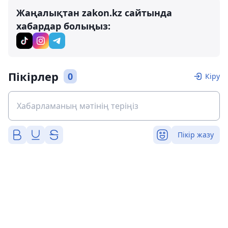
Жаңалықтан zakon.kz сайтында
хабардар болыңыз:
Пікірлер
0
Кіру
Пікір жазу