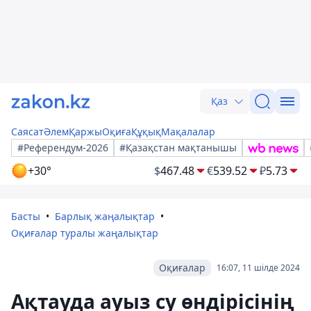
Қаз
Саясат
Әлем
Қаржы
Оқиға
Құқық
Мақалалар
#Референдум-2026
#Қазақстан мақтанышы
+30°
$
467.48
€
539.52
₽
5.73
Басты
Барлық жаңалықтар
Оқиғалар туралы жаңалықтар
Оқиғалар
16:07, 11 шілде 2024
Ақтауда ауыз су өндірісінің