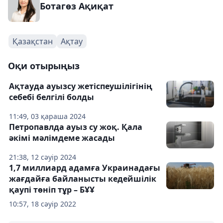
Ботагөз Ақиқат
Қазақстан
Ақтау
Оқи отырыңыз
Ақтауда ауызсу жетіспеушілігінің
себебі белгілі болды
11:49, 03 қараша 2024
Петропавлда ауыз су жоқ. Қала
әкімі мәлімдеме жасады
21:38, 12 сәуір 2024
1,7 миллиард адамға Украинадағы
жағдайға байланысты кедейшілік
қаупі төніп тұр – БҰҰ
10:57, 18 сәуір 2022