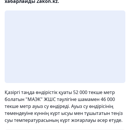
хабарлайды Zakon.kz.
Қазіргі таңда өндірістік қуаты 52 000 текше метр
болатын "МАЭК" ЖШС тәулігіне шамамен 46 000
текше метр ауыз су өндіреді. Ауыз су өндірісінің
төмендеуіне күннің күрт ысуы мен тұшытатын теңіз
суы температурасының күрт жоғарлауы әсер етуде.