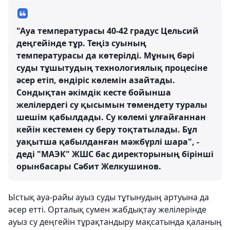
"Ауа температурасы 40-42 градус Цельсий
деңгейінде тұр. Теңіз суының
температурасы да көтерілді. Мұның бәрі
суды тұшытудың технологиялық процесіне
әсер етіп, өндіріс көлемін азайтады.
Сондықтан әкімдік кесте бойынша
желілердегі су қысымын төмендету туралы
шешім қабылдады. Су көлемі ұлғайғаннан
кейін кестемен су беру тоқтатылады. Бұл
уақытша қабылданған мәжбүрлі шара", -
деді "МАЭК" ЖШС бас директорының бірінші
орынбасары Сәбит Желкушинов.
Ыстық ауа-райы ауыз суды тұтынудың артуына да
әсер етті. Орталық сумен жабдықтау желілерінде
ауыз су деңгейін тұрақтандыру мақсатында қаланың