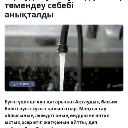
төмендеу себебі
анықталды
Сурет: pexels
Бүгін үшінші күн қатарынан Ақтаудың басым
бөлігі ауыз сусыз қалып отыр. Маңғыстау
облысының әкімдігі оның өндірісіне аптап
ыстық әсер етіп жатқанын айтты, деп