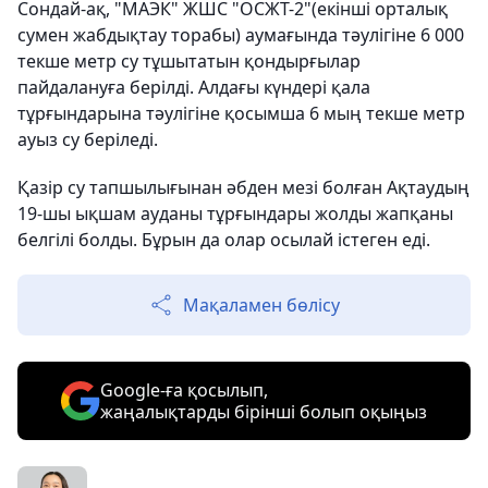
Сондай-ақ, "МАЭК" ЖШС "ОСЖТ-2"(екінші орталық
сумен жабдықтау торабы) аумағында тәулігіне 6 000
текше метр су тұшытатын қондырғылар
пайдалануға берілді. Алдағы күндері қала
тұрғындарына тәулігіне қосымша 6 мың текше метр
ауыз су беріледі.
Қазір су тапшылығынан әбден мезі болған Ақтаудың
19-шы ықшам ауданы тұрғындары жолды жапқаны
белгілі болды. Бұрын да олар осылай істеген еді.
Мақаламен бөлісу
Google-ға қосылып,
жаңалықтарды бірінші болып оқыңыз