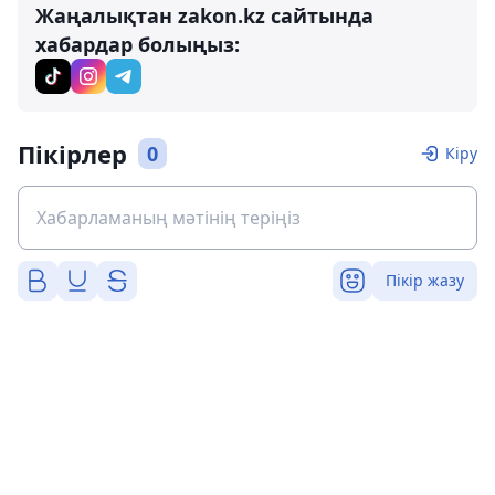
Жаңалықтан zakon.kz сайтында
хабардар болыңыз:
Пікірлер
0
Кіру
Пікір жазу