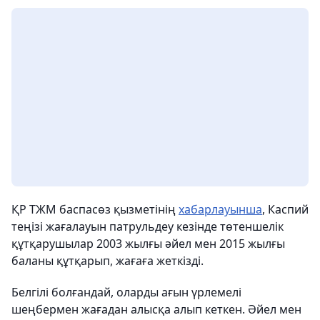
ҚР ТЖМ баспасөз қызметінің
хабарлауынша
, Каспий
теңізі жағалауын патрульдеу кезінде төтеншелік
құтқарушылар 2003 жылғы әйел мен 2015 жылғы
баланы құтқарып, жағаға жеткізді.
Белгілі болғандай, оларды ағын үрлемелі
шеңбермен жағадан алысқа алып кеткен. Әйел мен