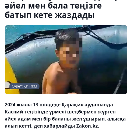
әйел мен бала теңізге
батып кете жаздады
Сурет: ҚР ТЖМ
2024 жылы 13 шілдеде Қарақия ауданында
Каспий теңізінде үрмелі шеңбермен жүрген
әйел адам мен бір баланы жел ұшырып, алысқа
алып кетті, деп хабарлайды Zakon.kz.