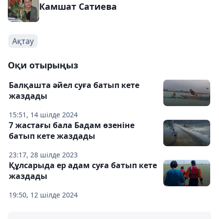
Камшат Сатиева
Ақтау
Оқи отырыңыз
Балқашта әйел суға батып кете
жаздады
15:51, 14 шілде 2024
7 жастағы бала Бадам өзеніне
батып кете жаздады
23:17, 28 шілде 2023
Құлсарыда ер адам суға батып кете
жаздады
19:50, 12 шілде 2024