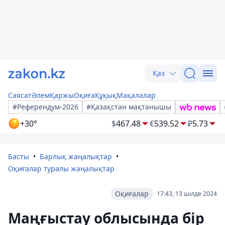
Қаз
Саясат
Әлем
Қаржы
Оқиға
Құқық
Мақалалар
#Референдум-2026
#Қазақстан мақтанышы
+30°
$
467.48
€
539.52
₽
5.73
Басты
Барлық жаңалықтар
Оқиғалар туралы жаңалықтар
Оқиғалар
17:43, 13 шілде 2024
Маңғыстау облысында бір