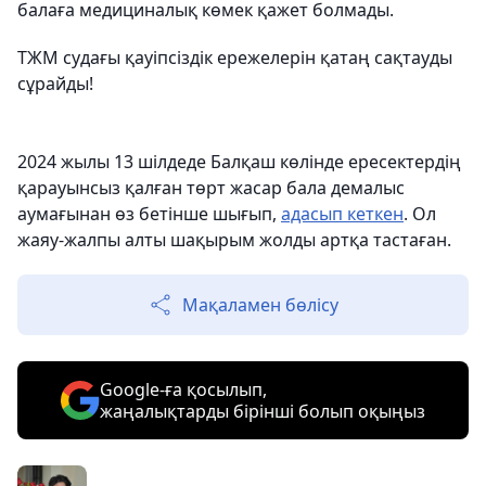
балаға медициналық көмек қажет болмады.
ТЖМ судағы қауіпсіздік ережелерін қатаң сақтауды
сұрайды!
2024 жылы 13 шілдеде Балқаш көлінде ересектердің
қарауынсыз қалған төрт жасар бала демалыс
аумағынан өз бетінше шығып,
адасып кеткен
. Ол
жаяу-жалпы алты шақырым жолды артқа тастаған.
Мақаламен бөлісу
Google-ға қосылып,
жаңалықтарды бірінші болып оқыңыз