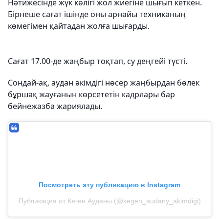
Нәтижесінде жүк көлігі жол жиегіне шығып кеткен.
Бірнеше сағат ішінде оны арнайы техниканың
көмегімен қайтадан жолға шығарды.
Сағат 17.00-де жаңбыр тоқтап, су деңгейі түсті.
Сондай-ақ, аудан әкімдігі нөсер жаңбырдан бөлек
бұршақ жауғанын көрсететін кадрлары бар
бейнежазба жариялады.
Посмотреть эту публикацию в Instagram
Публикация от Кеген Ауданы (@kegen_audany_akimdigi)