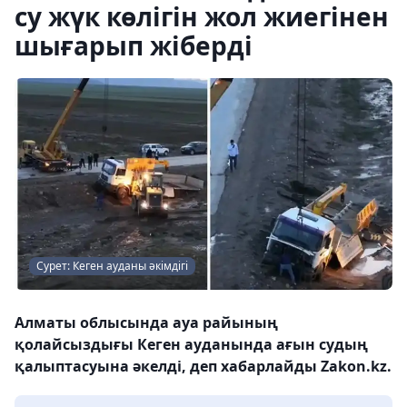
су жүк көлігін жол жиегінен
шығарып жіберді
Сурет: Кеген ауданы әкімдігі
Алматы облысында ауа райының
қолайсыздығы Кеген ауданында ағын судың
қалыптасуына әкелді, деп хабарлайды Zakon.kz.