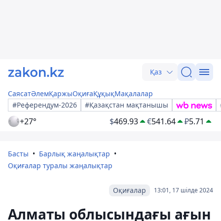
Қаз
Саясат
Әлем
Қаржы
Оқиға
Құқық
Мақалалар
#Референдум-2026
#Қазақстан мақтанышы
+27°
$
469.93
€
541.64
₽
5.71
Басты
Барлық жаңалықтар
Оқиғалар туралы жаңалықтар
Оқиғалар
13:01, 17 шілде 2024
Алматы облысындағы ағын