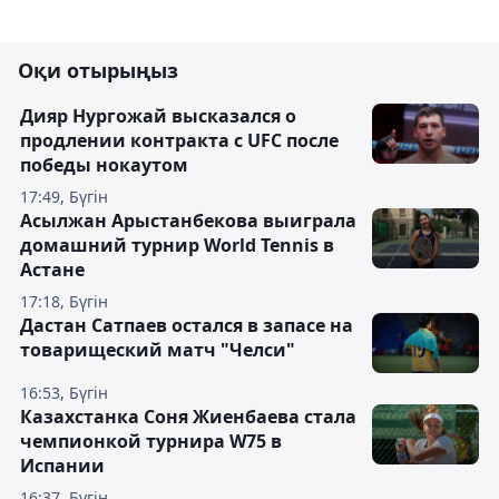
Оқи отырыңыз
Дияр Нургожай высказался о
продлении контракта с UFC после
победы нокаутом
17:49, Бүгін
Асылжан Арыстанбекова выиграла
домашний турнир World Tennis в
Астане
17:18, Бүгін
Дастан Сатпаев остался в запасе на
товарищеский матч "Челси"
16:53, Бүгін
Казахстанка Соня Жиенбаева стала
чемпионкой турнира W75 в
Испании
16:37, Бүгін