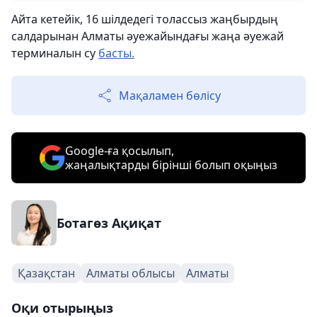
Айта кетейік, 16 шілдедегі толассыз жаңбырдың
салдарынан Алматы әуежайындағы жаңа әуежай
терминалын су
басты.
Мақаламен бөлісу
Google-ға қосылып,
жаңалықтарды бірінші болып оқыңыз
Ботагөз Ақиқат
Қазақстан
Алматы облысы
Алматы
Оқи отырыңыз