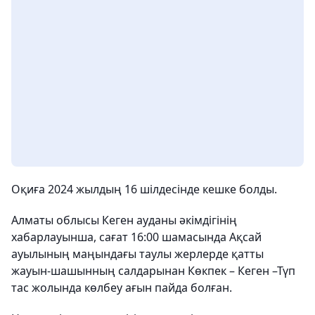
Оқиға 2024 жылдың 16 шілдесінде кешке болды.
Алматы облысы Кеген ауданы әкімдігінің
хабарлауынша, сағат 16:00 шамасында Ақсай
ауылының маңындағы таулы жерлерде қатты
жауын-шашынның салдарынан Көкпек – Кеген –Түп
тас жолында көлбеу ағын пайда болған.