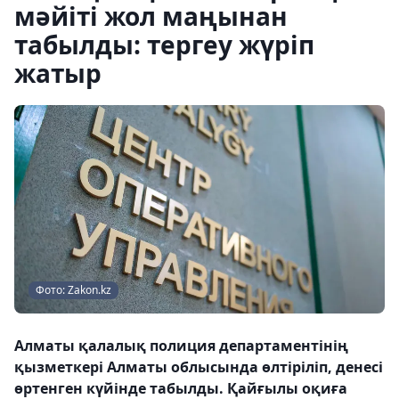
мәйіті жол маңынан
табылды: тергеу жүріп
жатыр
Фото: Zakon.kz
Алматы қалалық полиция департаментінің
қызметкері Алматы облысында өлтіріліп, денесі
өртенген күйінде табылды. Қайғылы оқиға