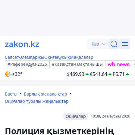
Қаз
Саясат
Әлем
Қаржы
Оқиға
Құқық
Мақалалар
#Референдум-2026
#Қазақстан мақтанышы
+32°
$
469.93
€
541.64
₽
5.71
Басты
Барлық жаңалықтар
Оқиғалар туралы жаңалықтар
Оқиғалар
10:39, 24 маусым 2026
Полиция қызметкерінің