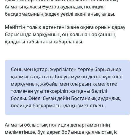
Алматы қаласы Әуезов аудандық полиция
басқармасының жедел уәкілі екені анықталды.
Мәйіттің толық өртенгені және оқиға орнын қарау
барысында марқұмның оң қолынан арқанның
қалдығы табылғаны хабарланды.
Сонымен қатар, жүргізілген тергеу барысында
қылмысқа қатысы болуы мүмкін деген күдікпен
марқұмның жұбайы мен олардың кәмелетке
толмаған ұлы тексеріліп жатқаны белгілі
болды. Әйелі бұған дейін Бостандық аудандық
полиция басқармасында қызмет еткен.
Алматы облыстық полиция департаментінің
мәліметінше, бұл дерек бойынша қылмыстық іс