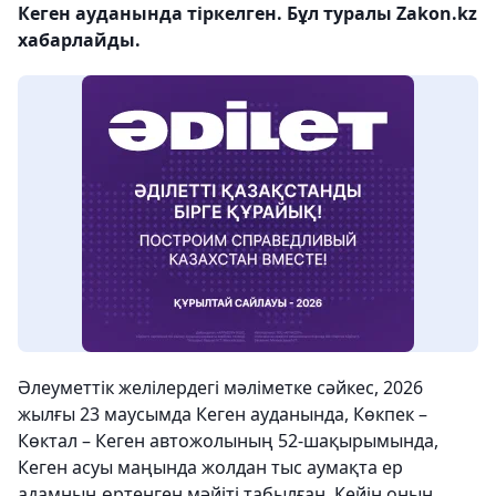
Кеген ауданында тіркелген. Бұл туралы Zakon.kz
хабарлайды.
Әлеуметтік желілердегі мәліметке сәйкес, 2026
жылғы 23 маусымда Кеген ауданында, Көкпек –
Көктал – Кеген автожолының 52-шақырымында,
Кеген асуы маңында жолдан тыс аумақта ер
адамның өртенген мәйіті табылған. Кейін оның