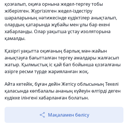
қозғалып, оқиға орнына жедел-тергеу тобы
жіберілген. Жүргізілген жедел-іздестіру
шараларының нәтижесінде күдіктілер анықталып,
олардың қатарында жұбайы мен ұлы бар екені
хабарланды. Олар уақытша ұстау изоляторына
қамалды.
Қазіргі уақытта оқиғаның барлық мән-жайын
анықтауға бағытталған тергеу амалдары жалғасып
жатыр. Қылмыстық іс қай бап бойынша қозғалғаны
әзірге ресми түрде жарияланған жоқ.
Айта кетейік, бұған дейін Жетісу облысының Текелі
қаласында көпбалалы ананың күйеуін өлтірді деген
күдікке ілінгені хабарланған болатын.
Мақаламен бөлісу