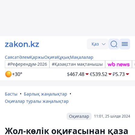
Қаз
Саясат
Әлем
Қаржы
Оқиға
Құқық
Мақалалар
#Референдум-2026
#Қазақстан мақтанышы
+30°
$
467.48
€
539.52
₽
5.73
Басты
Барлық жаңалықтар
Оқиғалар туралы жаңалықтар
Оқиғалар
11:01, 25 шілде 2024
Жол-көлік оқиғасынан қаза