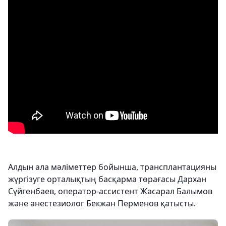
Алдын ала мәліметтер бойынша, трансплантацияны
жүргізуге орталықтың басқарма төрағасы Дархан
Сүйгенбаев, оператор-ассистент Жасарал Балымов
және анестезиолог Бекжан Перменов қатысты.