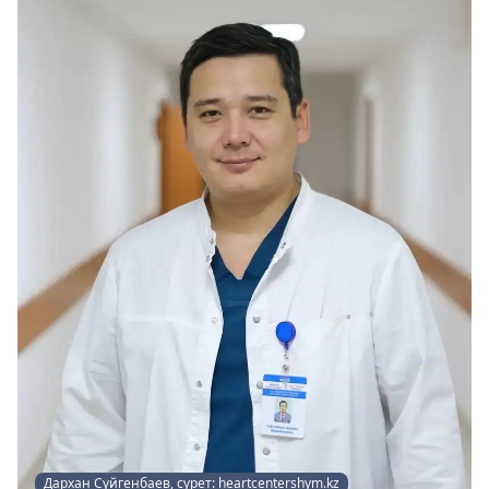
Дархан Сүйгенбаев, сурет: heartcentershym.kz