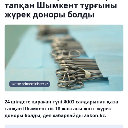
тапқан Шымкент тұрғыны
жүрек доноры болды
Фото: primeminister.kz
24 шілдеге қараған түні ЖКО салдарынан қаза
тапқан Шымкенттік 18 жастағы жігіт жүрек
доноры болды, деп хабарлайды Zakon.kz.