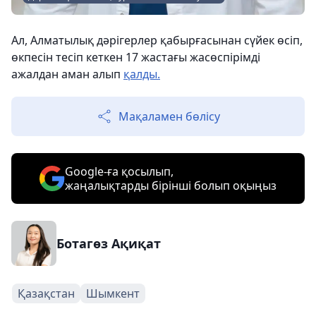
Ал, Алматылық дәрігерлер қабырғасынан сүйек өсіп,
өкпесін тесіп кеткен 17 жастағы жасөспірімді
ажалдан аман алып
қалды.
Мақаламен бөлісу
Google-ға қосылып,
жаңалықтарды бірінші болып оқыңыз
Ботагөз Ақиқат
Қазақстан
Шымкент